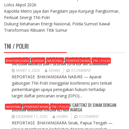
Lolos Akpol 2026
Kapolda Metro Jaya dan Pangdam Jaya Kunjungi Pangkormar,
Perkuat Sinergi TNI-Polri
Dukung Ketahanan Energi Nasional, Polda Sumsel Kawal
Transformasi Ribuann Titik Sumur
TNI / POLRI
KAMP KKB DI NABARUA DIBONGKAR APARAT GABUNGAN,
BHAYANGKARA
DAERAH
NASIONAL
PEMERINTAHAN
TNI / POLRI
RATUSAN AMUNISI DAN PULUHAN JUTA RUPIAH DIAMANKAN
MARET 3, 2026
ADMIN
0 COMMENT
REPORTASE BHAYANGKARA NABIRE — Aparat
gabungan TNI-Polri menggelar konferensi pers terkait
perkembangan upaya penegakan hukum terhadap
target daftar pencarian orang (DPO)...
SENTUHAN HUMANIS SATGAS DAMAI CARTENZ DI SINAK DENGAN
NASIONAL
PEMERINTAHAN
TNI / POLRI
BAGIKAN MAKANAN RINGAN KEPADA WARGA
DESEMBER 17, 2025
ADMIN
0 COMMENT
REPORTASE BHAYANGKARA Sinak, Papua Tengah —