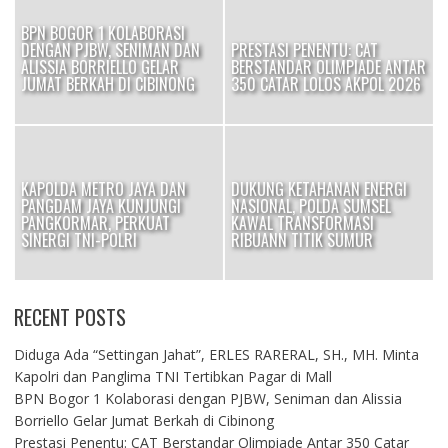
BPN BOGOR 1 KOLABORASI
DENGAN PJBW, SENIMAN DAN
PRESTASI PENENTU: CAT
I
ALISSIA BORRIELLO GELAR
BERSTANDAR OLIMPIADE ANTAR
JUMAT BERKAH DI CIBINONG
350 CATAR LOLOS AKPOL 2026
KAPOLDA METRO JAYA DAN
DUKUNG KETAHANAN ENERGI
PANGDAM JAYA KUNJUNGI
NASIONAL, POLDA SUMSEL
OK
PANGKORMAR, PERKUAT
KAWAL TRANSFORMASI
SINERGI TNI-POLRI
RIBUANN TITIK SUMUR
RECENT POSTS
Diduga Ada “Settingan Jahat”, ERLES RARERAL, SH., MH. Minta
Kapolri dan Panglima TNI Tertibkan Pagar di Mall
BPN Bogor 1 Kolaborasi dengan PJBW, Seniman dan Alissia
Borriello Gelar Jumat Berkah di Cibinong
Prestasi Penentu: CAT Berstandar Olimpiade Antar 350 Catar