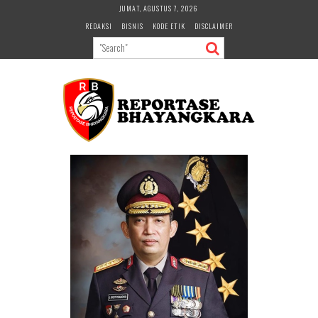
Skip
JUMAT, AGUSTUS 7, 2026
to
REDAKSI
BISNIS
KODE ETIK
DISCLAIMER
content