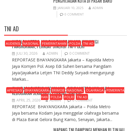
PENGHIJAUAN KOTA DI PASAR BARU
JANUARI 10, 2025
ADMIN
0 COMMENT
TNI AD
KAPOLDA METRO JAYA DAN PANGDAM JAYA KUNJUNGI
AUDIENSI
NASIONAL
PEMERINTAHAN
POLDA
TNI AD
PANGKORMAR, PERKUAT SINERGI TNI-POLRI
JULI 30, 2026
ADMIN
0 COMMENT
REPORTASE BHAYANGKARA Jakarta – Kapolda Metro
Jaya Komjen Pol. Asep Edi Suheri bersama Pangdam
Jaya/Jayakarta Letjen TNI Deddy Suryadi mengunjungi
Markas...
OLAHRAGA BARENG KODAM JAYA–POLDA METRO JAYA, JAGA
APRESIASI
BHAYANGKARA
BRIMOB
NASIONAL
OLAHRAGA
PEMERINTA
KEBUGARAN SEKALIGUS PERKUAT SINERGI
HAN
POLDA
POLRI
TNI AD
APRIL 25, 2026
ADMIN
0 COMMENT
REPORTASE BHAYANGKARA Jakarta – Polda Metro
Jaya bersama Kodam Jaya menggelar olahraga bersama
di Plaza Barat Gelora Bung Karno, Senayan, Jakarta...
WAPANG TNI DAMPINGI MENHAN RI TINJAU