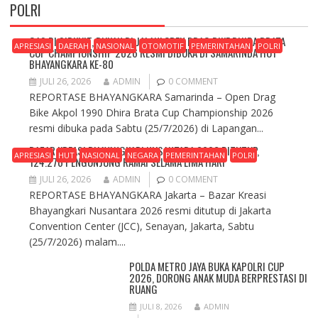
POLRI
GAS DI SIRKUIT, BUKAN DI JALAN! OPEN DRAG BIKE DHIRA BRATA
APRESIASI
DAERAH
NASIONAL
OTOMOTIF
PEMERINTAHAN
POLRI
CUP CHAMPIONSHIP 2026 RESMI DIBUKA DI SAMARINDA HUT
BHAYANGKARA KE-80
JULI 26, 2026
ADMIN
0 COMMENT
REPORTASE BHAYANGKARA Samarinda – Open Drag
Bike Akpol 1990 Dhira Brata Cup Championship 2026
resmi dibuka pada Sabtu (25/7/2026) di Lapangan...
BAZAR KREASI BHAYANGKARI NUSANTARA 2026 DITUTUP,
APRESIASI
HUT
NASIONAL
NEGARA
PEMERINTAHAN
POLRI
124.276 PENGUNJUNG RAMAI SELAMA LIMA HARI
JULI 26, 2026
ADMIN
0 COMMENT
REPORTASE BHAYANGKARA Jakarta – Bazar Kreasi
Bhayangkari Nusantara 2026 resmi ditutup di Jakarta
Convention Center (JCC), Senayan, Jakarta, Sabtu
(25/7/2026) malam....
POLDA METRO JAYA BUKA KAPOLRI CUP
2026, DORONG ANAK MUDA BERPRESTASI DI
RUANG
JULI 8, 2026
ADMIN