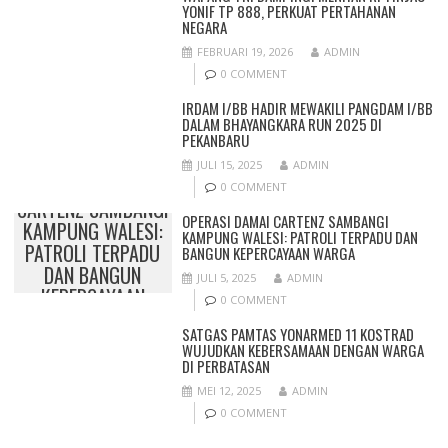
YONIF TP 888, PERKUAT PERTAHANAN
NEGARA
FEBRUARI 19, 2026
ADMIN
0 COMMENT
IRDAM I/BB HADIR MEWAKILI PANGDAM I/BB
DALAM BHAYANGKARA RUN 2025 DI
PEKANBARU
JULI 15, 2025
ADMIN
OPERASI DAMAI
0 COMMENT
CARTENZ SAMBANGI
OPERASI DAMAI CARTENZ SAMBANGI
KAMPUNG WALESI:
KAMPUNG WALESI: PATROLI TERPADU DAN
PATROLI TERPADU
BANGUN KEPERCAYAAN WARGA
DAN BANGUN
JULI 5, 2025
ADMIN
KEPERCAYAAN
0 COMMENT
WARGA
SATGAS PAMTAS YONARMED 11 KOSTRAD
WUJUDKAN KEBERSAMAAN DENGAN WARGA
DI PERBATASAN
MEI 12, 2025
ADMIN
0 COMMENT