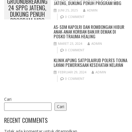
GROUNDBREAKING
JATENG, DUKUNG PENUH PROGRAM MBG
24 SPPG JATENG,
JUNI 25, 2025
ADMIN
DUKUNG PENUH
0 COMMENT
PROGRAM MBG
AS-SDM KAPOLRI DAN ROMBONGAN HIBUR
ANAK-ANAK KORBAN BANJIR DEMAK DI
POSKO TRAUMA HEALING
MARET 23, 2024
ADMIN
0 COMMENT
KLINIK APUNG SATPOLAIRUD POLRES TOUNA
LAYANI PEMERIKSAAN KESEHATAN NELAYAN
FEBRUARI 29, 2024
ADMIN
0 COMMENT
Cari
Cari
RECENT COMMENTS
Tidak ada komentar untuk ditampilkan.