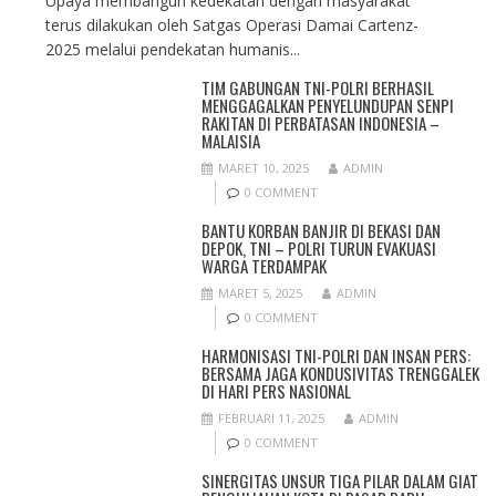
Upaya membangun kedekatan dengan masyarakat
terus dilakukan oleh Satgas Operasi Damai Cartenz-
2025 melalui pendekatan humanis...
TIM GABUNGAN TNI-POLRI BERHASIL
MENGGAGALKAN PENYELUNDUPAN SENPI
RAKITAN DI PERBATASAN INDONESIA –
MALAISIA
MARET 10, 2025
ADMIN
0 COMMENT
BANTU KORBAN BANJIR DI BEKASI DAN
DEPOK, TNI – POLRI TURUN EVAKUASI
WARGA TERDAMPAK
MARET 5, 2025
ADMIN
0 COMMENT
HARMONISASI TNI-POLRI DAN INSAN PERS:
BERSAMA JAGA KONDUSIVITAS TRENGGALEK
DI HARI PERS NASIONAL
FEBRUARI 11, 2025
ADMIN
0 COMMENT
SINERGITAS UNSUR TIGA PILAR DALAM GIAT