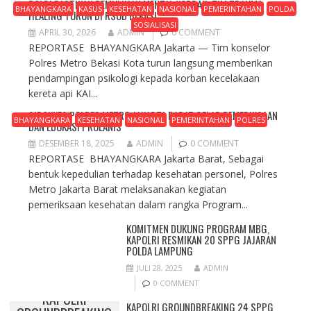
POLRI PASTIKAN PEMULIHAN MENTAL KORBAN, TIM TRAUMA
BHAYANGKARA
KASUS
KESEHATAN
NASIONAL
PEMERINTAHAN
POLDA
HEALING TURUN DI RSUD BEKASI
SOSIALISASI
APRIL 30, 2026
ADMIN
0 COMMENT
REPORTASE BHAYANGKARA Jakarta — Tim konselor
Polres Metro Bekasi Kota turun langsung memberikan
pendampingan psikologi kepada korban kecelakaan
kereta api KAI...
SIDOKKES POLRES METRO JAKARTA BARAT GELAR PEMERIKSAAN
BHAYANGKARA
KESEHATAN
NASIONAL
PEMERINTAHAN
POLRES
DAN EDUKASI PROLANIS
DESEMBER 18, 2025
ADMIN
0 COMMENT
REPORTASE BHAYANGKARA Jakarta Barat, Sebagai
bentuk kepedulian terhadap kesehatan personel, Polres
Metro Jakarta Barat melaksanakan kegiatan
pemeriksaan kesehatan dalam rangka Program...
KOMITMEN DUKUNG PROGRAM MBG,
KAPOLRI RESMIKAN 20 SPPG JAJARAN
POLDA LAMPUNG
JULI 28, 2025
ADMIN
0 COMMENT
KAPOLRI
KAPOLRI GROUNDBREAKING 24 SPPG