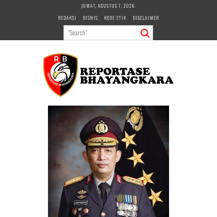
Skip
JUMAT, AGUSTUS 7, 2026
to
REDAKSI
BISNIS
KODE ETIK
DISCLAIMER
content