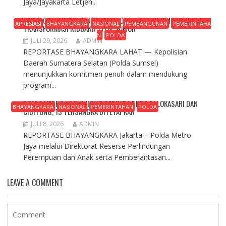
Jaya/Jayakarta Letjen...
DUKUNG KETAHANAN ENERGI NASIONAL, POLDA SUMSEL KAWAL
APRESIASI
BHAYANGKARA
NASIONAL
PEMBANGUNAN
PEMERINTAHA
TRANSFORMASI RIBUANN TITIK SUMUR
N
POLDA
JULI 29, 2026
ADMIN
REPORTASE BHAYANGKARA ​LAHAT — Kepolisian
Daerah Sumatera Selatan (Polda Sumsel)
menunjukkan komitmen penuh dalam mendukung
program...
POLDA METRO JAYA UNGKAP PERKARA TPPO DI LOKASARI DAN
BHAYANGKARA
NASIONAL
PEMERINTAHAN
POLDA
CIBITUNG, 13 TERSANGKA DITETAPKAN
JULI 8, 2026
ADMIN
REPORTASE BHAYANGKARA Jakarta – Polda Metro
Jaya melalui Direktorat Reserse Perlindungan
Perempuan dan Anak serta Pemberantasan...
LEAVE A COMMENT