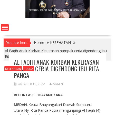
You are here
Home
KESEHATAN
Al Faqih Anak Korban Kekerasan nampak ceria digendong Ibu
Rita Panca
AL FAQIH ANAK KORBAN KEKERASAN
NAMPAK CERIA DIGENDONG IBU RITA
KESEHATAN
POLDA
PANCA
OKTOBER 19, 2022
ADMIN
REPORTASE BHAYANGKARA
MEDAN-
Ketua Bhayangakari Daerah Sumatera
Utara Ny. Rita Panca Putra mengunjungi Al Faqih (4)