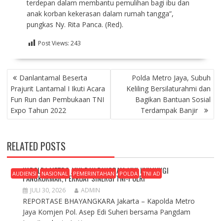
terdepan dalam membantu pemulihan bagi ibu dan
anak korban kekerasan dalam rumah tangga”,
pungkas Ny. Rita Panca. (Red).
Post Views:
243
NAVIGASI
Danlantamal Beserta
Polda Metro Jaya, Subuh
POS
Prajurit Lantamal I Ikuti Acara
Keliling Bersilaturahmi dan
Fun Run dan Pembukaan TNI
Bagikan Bantuan Sosial
Expo Tahun 2022
Terdampak Banjir
RELATED POSTS
KAPOLDA METRO JAYA DAN PANGDAM JAYA KUNJUNGI
AUDIENSI
NASIONAL
PEMERINTAHAN
POLDA
TNI AD
PANGKORMAR, PERKUAT SINERGI TNI-POLRI
JULI 30, 2026
ADMIN
REPORTASE BHAYANGKARA Jakarta – Kapolda Metro
Jaya Komjen Pol. Asep Edi Suheri bersama Pangdam