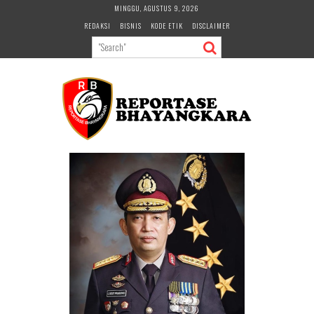
Skip
MINGGU, AGUSTUS 9, 2026
to
REDAKSI
BISNIS
KODE ETIK
DISCLAIMER
content