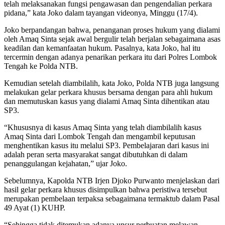
telah melaksanakan fungsi pengawasan dan pengendalian perkara
pidana,” kata Joko dalam tayangan videonya, Minggu (17/4).
Joko berpandangan bahwa, penanganan proses hukum yang dialami
oleh Amaq Sinta sejak awal bergulir telah berjalan sebagaimana asas
keadilan dan kemanfaatan hukum. Pasalnya, kata Joko, hal itu
tercermin dengan adanya penarikan perkara itu dari Polres Lombok
Tengah ke Polda NTB.
Kemudian setelah diambilalih, kata Joko, Polda NTB juga langsung
melakukan gelar perkara khusus bersama dengan para ahli hukum
dan memutuskan kasus yang dialami Amaq Sinta dihentikan atau
SP3.
“Khususnya di kasus Amaq Sinta yang telah diambilalih kasus
Amaq Sinta dari Lombok Tengah dan mengambil keputusan
menghentikan kasus itu melalui SP3. Pembelajaran dari kasus ini
adalah peran serta masyarakat sangat dibutuhkan di dalam
penanggulangan kejahatan,” ujar Joko.
Sebelumnya, Kapolda NTB Irjen Djoko Purwanto menjelaskan dari
hasil gelar perkara khusus disimpulkan bahwa peristiwa tersebut
merupakan pembelaan terpaksa sebagaimana termaktub dalam Pasal
49 Ayat (1) KUHP.
“Sehingga tidak ditemukan adanya unsur perbuatan melawan