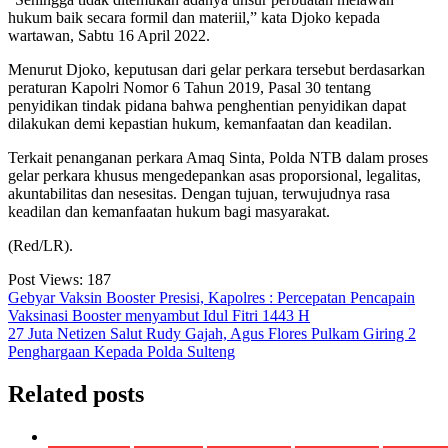
hukum baik secara formil dan materiil,” kata Djoko kepada
wartawan, Sabtu 16 April 2022.
Menurut Djoko, keputusan dari gelar perkara tersebut berdasarkan
peraturan Kapolri Nomor 6 Tahun 2019, Pasal 30 tentang
penyidikan tindak pidana bahwa penghentian penyidikan dapat
dilakukan demi kepastian hukum, kemanfaatan dan keadilan.
Terkait penanganan perkara Amaq Sinta, Polda NTB dalam proses
gelar perkara khusus mengedepankan asas proporsional, legalitas,
akuntabilitas dan nesesitas. Dengan tujuan, terwujudnya rasa
keadilan dan kemanfaatan hukum bagi masyarakat.
(Red/LR).
Post Views:
187
Navigasi
Gebyar Vaksin Booster Presisi, Kapolres : Percepatan Pencapain
Vaksinasi Booster menyambut Idul Fitri 1443 H
pos
27 Juta Netizen Salut Rudy Gajah, Agus Flores Pulkam Giring 2
Penghargaan Kepada Polda Sulteng
Related posts