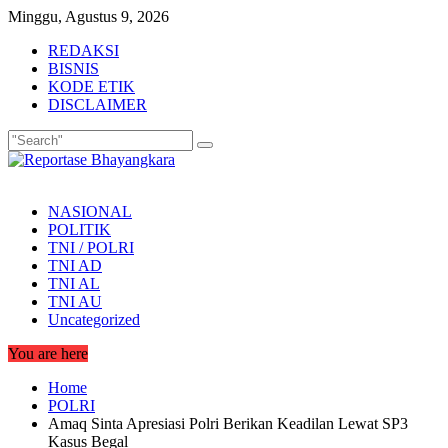
Skip
Minggu, Agustus 9, 2026
to
REDAKSI
content
BISNIS
KODE ETIK
DISCLAIMER
NASIONAL
POLITIK
TNI / POLRI
TNI AD
TNI AL
TNI AU
Uncategorized
You are here
Home
POLRI
Amaq Sinta Apresiasi Polri Berikan Keadilan Lewat SP3
Kasus Begal