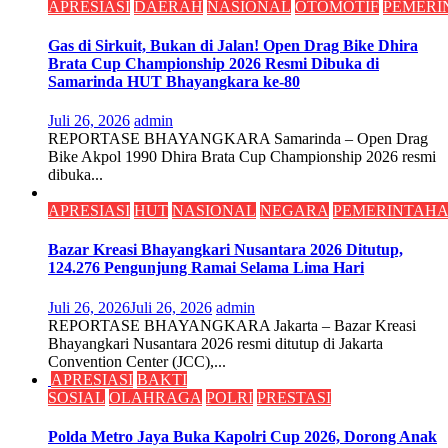
APRESIASI
DAERAH
NASIONAL
OTOMOTIF
PEMERI
Gas di Sirkuit, Bukan di Jalan! Open Drag Bike Dhira
Brata Cup Championship 2026 Resmi Dibuka di
Samarinda HUT Bhayangkara ke-80
Juli 26, 2026
admin
REPORTASE BHAYANGKARA Samarinda – Open Drag
Bike Akpol 1990 Dhira Brata Cup Championship 2026 resmi
dibuka...
APRESIASI
HUT
NASIONAL
NEGARA
PEMERINTAH
Bazar Kreasi Bhayangkari Nusantara 2026 Ditutup,
124.276 Pengunjung Ramai Selama Lima Hari
Juli 26, 2026
Juli 26, 2026
admin
REPORTASE BHAYANGKARA Jakarta – Bazar Kreasi
Bhayangkari Nusantara 2026 resmi ditutup di Jakarta
Convention Center (JCC),...
APRESIASI
BAKTI
SOSIAL
OLAHRAGA
POLRI
PRESTASI
Polda Metro Jaya Buka Kapolri Cup 2026, Dorong Anak