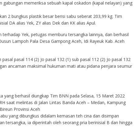
tim gabungan memeriksa sebuah kapal oskadon (kapal nelayan) yang
n 2 bungkus plastik besar berisi sabu seberat 203,99 kg. Tim
al DA alias Yek, ZY alias Dek dan KK alias Apul.
n terhadap Yek, petugas memburu tersangka lainnya, dan berhasil
 Dusun Lampoh Pala Desa Gampong Aceh, Idi Rayeuk Kab. Aceh
pasal pasal 114 (2) Jo pasal 132 (1) sub pasal 112 (2) Jo pasal 132
engan ancaman maksimal hukuman mati atau pidana penjara seumur
ka yang berhasil diungkap Tim BNN pada Selasa, 15 Maret 2022
 RH saat melintas di Jalan Lintas Banda Aceh – Medan, Kampung
Bireun Provinsi Aceh
sabu yang dibungkus didalam kemasan teh cina dan disimpan
 tersangka, ia diperintah oleh seorang pria berinisial B dan hingga