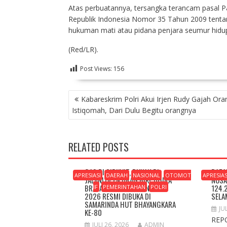
Atas perbuatannya, tersangka terancam pasal Pa
Republik Indonesia Nomor 35 Tahun 2009 tent
hukuman mati atau pidana penjara seumur hidu
(Red/LR).
Post Views:
156
NAVIGASI
Kabareskrim Polri Akui Irjen Rudy Gajah Or
POS
Istiqomah, Dari Dulu Begitu orangnya
RELATED POSTS
GAS DI SIRKUIT, BUKAN DI
BAZA
APRESIASI
DAERAH
NASIONAL
OTOMOT
APRESIAS
JALAN! OPEN DRAG BIKE DHIRA
NUSA
BRATA CUP CHAMPIONSHIP
124.
IF
PEMERINTAHAN
POLRI
2026 RESMI DIBUKA DI
SELA
SAMARINDA HUT BHAYANGKARA
JU
KE-80
REP
JULI 26, 2026
ADMIN