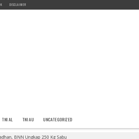
IK
DISCLAIMER
TNI AL
TNI AU
UNCATEGORIZED
adhan, BNN Ungkap 250 Kg Sabu