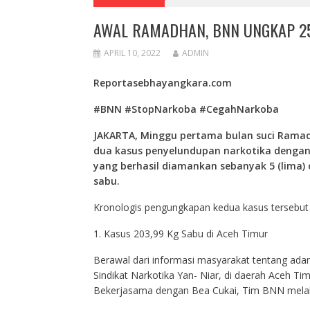
AWAL RAMADHAN, BNN UNGKAP 2
APRIL 10, 2022
ADMIN
Reportasebhayangkara.com
#BNN #StopNarkoba #CegahNarkoba
JAKARTA, Minggu pertama bulan suci Ramad
dua kasus penyelundupan narkotika dengan 
yang berhasil diamankan sebanyak 5 (lima) 
sabu.
Kronologis pengungkapan kedua kasus tersebut 
1. Kasus 203,99 Kg Sabu di Aceh Timur
Berawal dari informasi masyarakat tentang adany
Sindikat Narkotika Yan- Niar, di daerah Aceh Ti
Bekerjasama dengan Bea Cukai, Tim BNN melaku