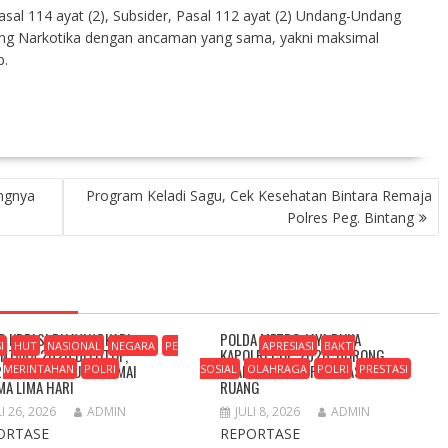
sal 114 ayat (2), Subsider, Pasal 112 ayat (2) Undang-Undang
ang Narkotika dengan ancaman yang sama, yakni maksimal
p.
angnya
Program Keladi Sagu, Cek Kesehatan Bintara Remaja
Polres Peg. Bintang
R KREASI BHAYANGKARI
POLDA METRO JAYA BUKA
I
HUT
NASIONAL
NEGARA
PE
APRESIASI
BAKTI
NTARA 2026 DITUTUP,
KAPOLRI CUP 2026, DORONG
276 PENGUNJUNG RAMAI
ANAK MUDA BERPRESTASI DI
MERINTAHAN
POLRI
SOSIAL
OLAHRAGA
POLRI
PRESTASI
MA LIMA HARI
RUANG
LI 26, 2026
ADMIN
JULI 8, 2026
ADMIN
ORTASE
REPORTASE