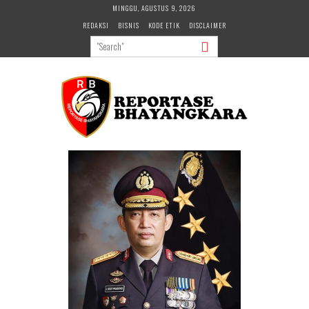
Skip
MINGGU, AGUSTUS 9, 2026
to
REDAKSI
BISNIS
KODE ETIK
DISCLAIMER
content