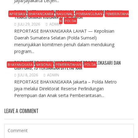
Jaya/Jayakarta Letjen...
DUKUNG KETAHANAN ENERGI NASIONAL, POLDA SUMSEL KAWAL
APRESIASI
BHAYANGKARA
NASIONAL
PEMBANGUNAN
PEMERINTAHA
TRANSFORMASI RIBUANN TITIK SUMUR
N
POLDA
JULI 29, 2026
ADMIN
REPORTASE BHAYANGKARA ​LAHAT — Kepolisian
Daerah Sumatera Selatan (Polda Sumsel)
menunjukkan komitmen penuh dalam mendukung
program...
POLDA METRO JAYA UNGKAP PERKARA TPPO DI LOKASARI DAN
BHAYANGKARA
NASIONAL
PEMERINTAHAN
POLDA
CIBITUNG, 13 TERSANGKA DITETAPKAN
JULI 8, 2026
ADMIN
REPORTASE BHAYANGKARA Jakarta – Polda Metro
Jaya melalui Direktorat Reserse Perlindungan
Perempuan dan Anak serta Pemberantasan...
LEAVE A COMMENT