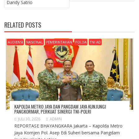
Dandy Satrio
RELATED POSTS
AUDIENSI
NASIONAL
PEMERINTAHAN
POLDA
TNI AD
KAPOLDA METRO JAYA DAN PANGDAM JAYA KUNJUNGI
PANGKORMAR, PERKUAT SINERGI TNI-POLRI
JULI 30, 2026
ADMIN
REPORTASE BHAYANGKARA Jakarta – Kapolda Metro
Jaya Komjen Pol. Asep Edi Suheri bersama Pangdam