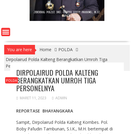
You are here
Home
POLDA
Dirpolairud Polda Kalteng Berangkatkan Umroh Tiga
Personelnya
DIRPOLAIRUD POLDA KALTENG
BERANGKATKAN UMROH TIGA
POLDA
PERSONELNYA
MARET 11, 2023
ADMIN
REPORTASE BHAYANGKARA
Sampit, Dirpolairud Polda Kalteng Kombes. Pol.
Boby Pa’ludin Tambunan, S.I.K., M.H. bertempat di