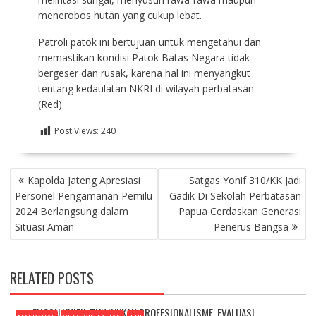
menerobos hutan yang cukup lebat.
Patroli patok ini bertujuan untuk mengetahui dan
memastikan kondisi Patok Batas Negara tidak
bergeser dan rusak, karena hal ini menyangkut
tentang kedaulatan NKRI di wilayah perbatasan.
(Red)
Post Views:
240
NAVIGASI
Kapolda Jateng Apresiasi
Satgas Yonif 310/KK Jadi
POS
Personel Pengamanan Pemilu
Gadik Di Sekolah Perbatasan
2024 Berlangsung dalam
Papua Cerdaskan Generasi
Situasi Aman
Penerus Bangsa
RELATED POSTS
FHQSU UNIFIL TUNJUKKAN PROFESIONALISME, EVALUASI