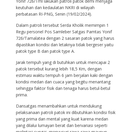
Yonif 726/Tml lakukan patroli patok demi menjaga
keutuhan dan kedaulatan NKRI di wilayah
perbatasan RI-PNG, Senin (19/02/2024).
Dalam patroli tersebut Serda Kholik memimpin 1
Regu personel Pos Samleber Satgas Pamtas Yonif
726/Tamalatea dengan 2 sasaran patok yang harus
dipastikan kondisi dan letaknya tidak bergeser yaitu
patok type B dan patok type A.
Jarak tempuh yang di butuhkan untuk mencapai 2
patok tersebut kurang lebih 18,5 Km, dengan
estimasi waktu tempuh 6 jam berjalan kaki dengan
kondisi medan dan cuaca yang begitu menantang
sehingga faktor fisik dan tenaga harus betul-betul
prima.
Dansatgas menambahkan untuk mendukung
pelaksanaan patroli patok ini dibutuhkan kondisi fisik
yang prima dan mental yang kuat karena medan
yang dilalui lumayan berat dan bervariasi seperti
melintasi sungai, menyusuri rawa-rawa maupun