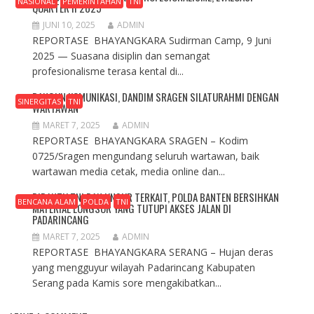
NASIONAL
PEMERINTAHAN
TNI
QUARTER II 2025
JUNI 10, 2025
ADMIN
REPORTASE BHAYANGKARA Sudirman Camp, 9 Juni
2025 — Suasana disiplin dan semangat
profesionalisme terasa kental di...
BANGUN KOMUNIKASI, DANDIM SRAGEN SILATURAHMI DENGAN
SINERGITAS
TNI
WARTAWAN
MARET 7, 2025
ADMIN
REPORTASE BHAYANGKARA SRAGEN – Kodim
0725/Sragen mengundang seluruh wartawan, baik
wartawan media cetak, media online dan...
DIBANTU TNI DAN UNSUR TERKAIT, POLDA BANTEN BERSIHKAN
BENCANA ALAM
POLDA
TNI
MATERIAL LONGSOR YANG TUTUPI AKSES JALAN DI
PADARINCANG
MARET 7, 2025
ADMIN
REPORTASE BHAYANGKARA SERANG – Hujan deras
yang mengguyur wilayah Padarincang Kabupaten
Serang pada Kamis sore mengakibatkan...