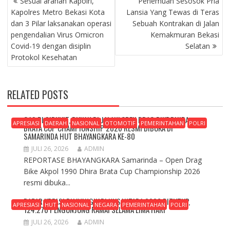
Sesuai arahan Kapolri,
Penemuan Sesosok Pria
POS
Kapolres Metro Bekasi Kota
Lansia Yang Tewas di Teras
dan 3 Pilar laksanakan operasi
Sebuah Kontrakan di Jalan
pengendalian Virus Omicron
Kemakmuran Bekasi
Covid-19 dengan disiplin
Selatan
Protokol Kesehatan
RELATED POSTS
GAS DI SIRKUIT, BUKAN DI JALAN! OPEN DRAG BIKE DHIRA
APRESIASI
DAERAH
NASIONAL
OTOMOTIF
PEMERINTAHAN
POLRI
BRATA CUP CHAMPIONSHIP 2026 RESMI DIBUKA DI
SAMARINDA HUT BHAYANGKARA KE-80
JULI 26, 2026
ADMIN
REPORTASE BHAYANGKARA Samarinda – Open Drag
Bike Akpol 1990 Dhira Brata Cup Championship 2026
resmi dibuka...
BAZAR KREASI BHAYANGKARI NUSANTARA 2026 DITUTUP,
APRESIASI
HUT
NASIONAL
NEGARA
PEMERINTAHAN
POLRI
124.276 PENGUNJUNG RAMAI SELAMA LIMA HARI
JULI 26, 2026
ADMIN