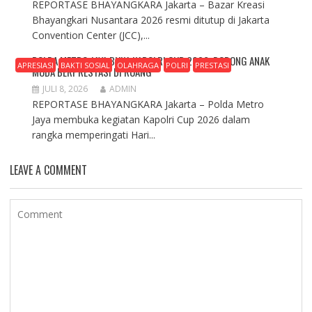
REPORTASE BHAYANGKARA Jakarta – Bazar Kreasi
Bhayangkari Nusantara 2026 resmi ditutup di Jakarta
Convention Center (JCC),...
POLDA METRO JAYA BUKA KAPOLRI CUP 2026, DORONG ANAK
APRESIASI
BAKTI SOSIAL
OLAHRAGA
POLRI
PRESTASI
MUDA BERPRESTASI DI RUANG
JULI 8, 2026
ADMIN
REPORTASE BHAYANGKARA Jakarta – Polda Metro
Jaya membuka kegiatan Kapolri Cup 2026 dalam
rangka memperingati Hari...
LEAVE A COMMENT