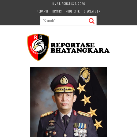
Skip
JUMAT, AGUSTUS 7, 2026
to
REDAKSI
BISNIS
KODE ETIK
DISCLAIMER
content