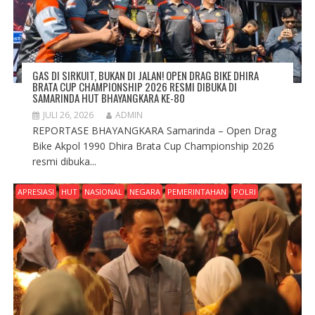
GAS DI SIRKUIT, BUKAN DI JALAN! OPEN DRAG BIKE DHIRA
BRATA CUP CHAMPIONSHIP 2026 RESMI DIBUKA DI
SAMARINDA HUT BHAYANGKARA KE-80
JULI 26, 2026
ADMIN
REPORTASE BHAYANGKARA Samarinda – Open Drag
Bike Akpol 1990 Dhira Brata Cup Championship 2026
resmi dibuka...
APRESIASI
HUT
NASIONAL
NEGARA
PEMERINTAHAN
POLRI