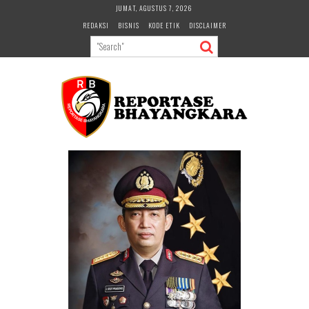
Skip
JUMAT, AGUSTUS 7, 2026
to
REDAKSI
BISNIS
KODE ETIK
DISCLAIMER
content