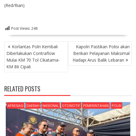
(Red/Rian)
Post Views:
248
NAVIGASI
Korlantas Polri Kembali
Kapolri Pastikan Polisi akan
POS
Diberlakukan Contraflow
Berikan Pelayanan Maksimal
Mulai KM 70 Tol Cikatama-
Hadapi Arus Balik Lebaran
KM 86 Cipali
RELATED POSTS
APRESIASI
DAERAH
NASIONAL
OTOMOTIF
PEMERINTAHAN
POLRI