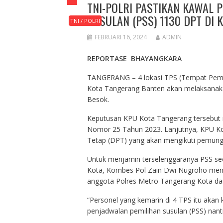
TNI-POLRI PASTIKAN KAWAL
SUSULAN (PSS) 1130 DPT DI
TNI / POLRI
FEBRUARI 16, 2024
ADMIN
REPORTASE BHAYANGKARA
TANGERANG – 4 lokasi TPS (Tempat Pemu
Kota Tangerang Banten akan melaksanaka
Besok.
Keputusan KPU Kota Tangerang tersebut
Nomor 25 Tahun 2023. Lanjutnya, KPU Kot
Tetap (DPT) yang akan mengikuti pemungu
Untuk menjamin terselenggaranya PSS sec
Kota, Kombes Pol Zain Dwi Nugroho men
anggota Polres Metro Tangerang Kota dan
“Personel yang kemarin di 4 TPS itu akan
penjadwalan pemilihan susulan (PSS) nanti,