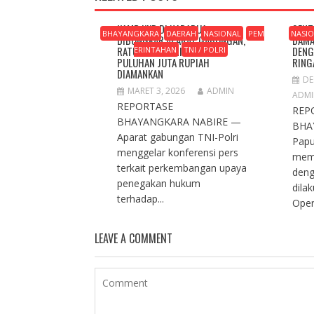
KAMP KKB DI NABARUA
SENT
BHAYANGKARA
DAERAH
NASIONAL
PEM
NASI
DIBONGKAR APARAT GABUNGAN,
DAMA
RATUSAN AMUNISI DAN
DENG
ERINTAHAN
TNI / POLRI
PULUHAN JUTA RUPIAH
RING
DIAMANKAN
DE
MARET 3, 2026
ADMIN
ADM
REPORTASE
REP
BHAYANGKARA NABIRE —
BHA
Aparat gabungan TNI-Polri
Pap
menggelar konferensi pers
mem
terkait perkembangan upaya
deng
penegakan hukum
dila
terhadap...
Opera
LEAVE A COMMENT