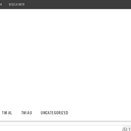
IK
DISCLAIMER
TNI AL
TNI AU
UNCATEGORIZED
Polri Pastikan Kawal Pelaksanaan Pemungutan Suara Susulan (PSS)