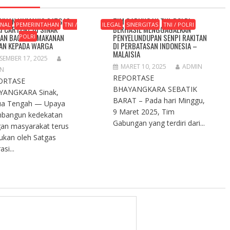
UHAN HUMANIS SATGAS
TIM GABUNGAN TNI-POLRI
ONAL
PEMERINTAHAN
TNI /
ILEGAL
SINERGITAS
TNI / POLRI
I CARTENZ DI SINAK
BERHASIL MENGGAGALKAN
AN BAGIKAN MAKANAN
PENYELUNDUPAN SENPI RAKITAN
POLRI
AN KEPADA WARGA
DI PERBATASAN INDONESIA –
MALAISIA
SEMBER 17, 2025
MARET 10, 2025
ADMIN
IN
REPORTASE
ORTASE
BHAYANGKARA SEBATIK
YANGKARA Sinak,
BARAT – Pada hari Minggu,
ua Tengah — Upaya
9 Maret 2025, Tim
bangun kedekatan
Gabungan yang terdiri dari...
an masyarakat terus
kukan oleh Satgas
si...