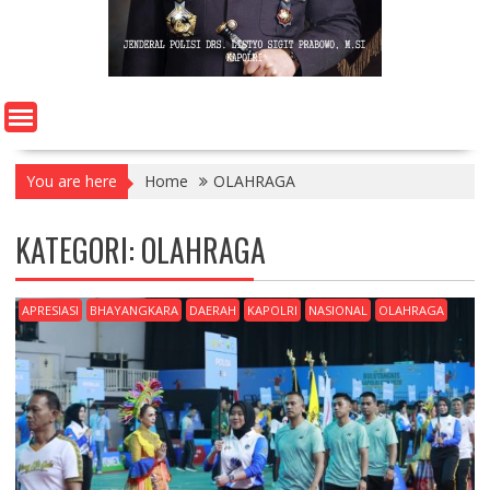
You are here
Home
OLAHRAGA
KATEGORI:
OLAHRAGA
APRESIASI
BHAYANGKARA
DAERAH
KAPOLRI
NASIONAL
OLAHRAGA