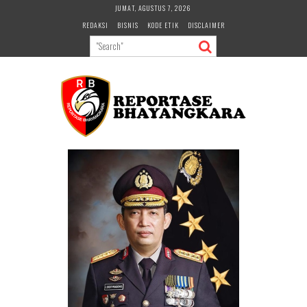
Skip
JUMAT, AGUSTUS 7, 2026
to
REDAKSI
BISNIS
KODE ETIK
DISCLAIMER
content