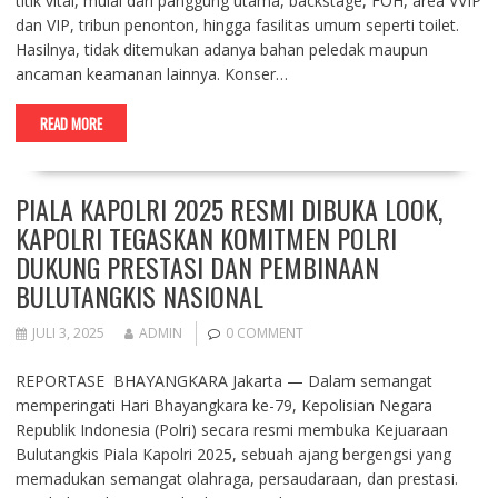
titik vital, mulai dari panggung utama, backstage, FOH, area VVIP
dan VIP, tribun penonton, hingga fasilitas umum seperti toilet.
Hasilnya, tidak ditemukan adanya bahan peledak maupun
ancaman keamanan lainnya. Konser…
READ MORE
PIALA KAPOLRI 2025 RESMI DIBUKA LOOK,
KAPOLRI TEGASKAN KOMITMEN POLRI
DUKUNG PRESTASI DAN PEMBINAAN
BULUTANGKIS NASIONAL
JULI 3, 2025
ADMIN
0 COMMENT
REPORTASE BHAYANGKARA Jakarta — Dalam semangat
memperingati Hari Bhayangkara ke-79, Kepolisian Negara
Republik Indonesia (Polri) secara resmi membuka Kejuaraan
Bulutangkis Piala Kapolri 2025, sebuah ajang bergengsi yang
memadukan semangat olahraga, persaudaraan, dan prestasi.