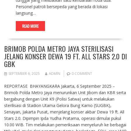
tunggal yang melibatkan satu kendaraan roda dua.
Personel patroli bersepeda yang berada di lokasi
langsung…
READ MORE
BRIMOB POLDA METRO JAYA STERILISASI
JELANG KONSER DEWA 19 FT. ALL STARS 2.0 DI
GBK
SEPTEMBER 6, 2025
ADMIN
0 COMMENT
REPORTASE BHAYANGKARA Jakarta, 6 September 2025 –
Brimob Polda Metro Jaya menurunkan Unit Jibom dan KBR serta
bergabung dengan Unit K9 (Polisi Satwa) untuk melakukan
sterilisasi di Stadion Utama Gelora Bung Karno (SUGBK),
Senayan, Jakarta Pusat, menjelang konser akbar Dewa 19 ft. All
Stars 2.0. Dipimpin Ipda Yudha Pratama, operasi dimulai pukul
10.00 WIB. Tim melakukan pemeriksaan menyeluruh ke berbagai