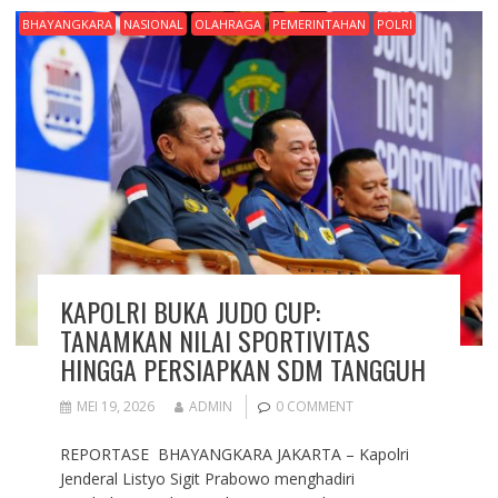
BHAYANGKARA
NASIONAL
OLAHRAGA
PEMERINTAHAN
POLRI
KAPOLRI BUKA JUDO CUP:
TANAMKAN NILAI SPORTIVITAS
HINGGA PERSIAPKAN SDM TANGGUH
MEI 19, 2026
ADMIN
0 COMMENT
REPORTASE BHAYANGKARA JAKARTA – Kapolri
Jenderal Listyo Sigit Prabowo menghadiri