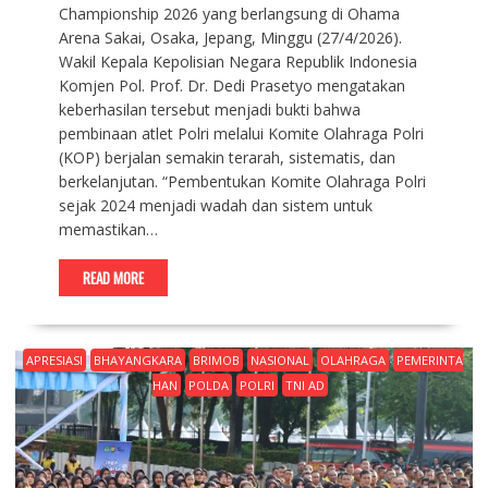
Championship 2026 yang berlangsung di Ohama
Arena Sakai, Osaka, Jepang, Minggu (27/4/2026).
Wakil Kepala Kepolisian Negara Republik Indonesia
Komjen Pol. Prof. Dr. Dedi Prasetyo mengatakan
keberhasilan tersebut menjadi bukti bahwa
pembinaan atlet Polri melalui Komite Olahraga Polri
(KOP) berjalan semakin terarah, sistematis, dan
berkelanjutan. “Pembentukan Komite Olahraga Polri
sejak 2024 menjadi wadah dan sistem untuk
memastikan…
READ MORE
APRESIASI
BHAYANGKARA
BRIMOB
NASIONAL
OLAHRAGA
PEMERINTA
HAN
POLDA
POLRI
TNI AD