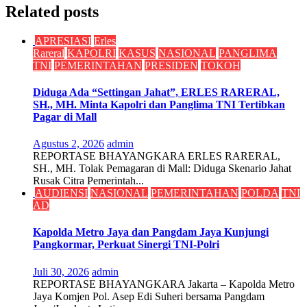
Related posts
APRESIASI
Erles
Rareral
KAPOLRI
KASUS
NASIONAL
PANGLIMA
TNI
PEMERINTAHAN
PRESIDEN
TOKOH
Diduga Ada “Settingan Jahat”, ERLES RARERAL,
SH., MH. Minta Kapolri dan Panglima TNI Tertibkan
Pagar di Mall
Agustus 2, 2026
admin
REPORTASE BHAYANGKARA ERLES RARERAL,
SH., MH. Tolak Pemagaran di Mall: Diduga Skenario Jahat
Rusak Citra Pemerintah...
AUDIENSI
NASIONAL
PEMERINTAHAN
POLDA
TNI
AD
Kapolda Metro Jaya dan Pangdam Jaya Kunjungi
Pangkormar, Perkuat Sinergi TNI-Polri
Juli 30, 2026
admin
REPORTASE BHAYANGKARA Jakarta – Kapolda Metro
Jaya Komjen Pol. Asep Edi Suheri bersama Pangdam