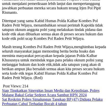
untuk menjalani pemeriksaan lebih lanjut dan mempertanggung
jawabkan perbuatan mereka secara hukum terang Irjen Pol Pipit
Rismanto.
Ditempat yang sama Kabid Humas Polda Kalbar Kombes Pol
Raden Petit Wijaya, menambahkan sesuai perintah Kapolda tidak
satupun oknum anggota polri yang melakukan tindak pidana dan
kode etik akan dibiarkan semua akan di proses secara hukum dan
kode etik polri ucap Kombes Pol Raden Petit Wijaya.
Masih terang Kombes Pol Raden Petit Wijaya,menghimbau kepada
seluruh masyarakat jagan memosting berita berita hoaks dan
meminta masyarakat percayakan kepada jajaran Polda Kalbar
Khususnya untuk menindak tegas para pelaku oknum polisi yang
melanggar hukum dan kode etik,tidak ada satupun yang akan di
berikan ampun jika bersalah semua akan kita proses secara hukum
serta kode etik tegas Kabid Humas Polda Kalbar Kombes Pol
Raden Petit Wijaya. (Red)
Post Views:
214
Navigasi
Siap Tingkatkan Sinergitas Insan Media dan Kepolisian, Polres
Malang Bakal Gelar Sederet Acara Sambut HPN 2024
pos
Sat Reskrim Polres Simalungun Tangkap BP (47) Diduga Pelaku
Perbuatan Cabul Terhadap Bocah 4 tahun