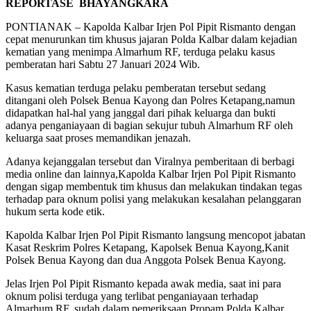
REPORTASE BHAYANGKARA
PONTIANAK – Kapolda Kalbar Irjen Pol Pipit Rismanto dengan
cepat menurunkan tim khusus jajaran Polda Kalbar dalam kejadian
kematian yang menimpa Almarhum RF, terduga pelaku kasus
pemberatan hari Sabtu 27 Januari 2024 Wib.
Kasus kematian terduga pelaku pemberatan tersebut sedang
ditangani oleh Polsek Benua Kayong dan Polres Ketapang,namun
didapatkan hal-hal yang janggal dari pihak keluarga dan bukti
adanya penganiayaan di bagian sekujur tubuh Almarhum RF oleh
keluarga saat proses memandikan jenazah.
Adanya kejanggalan tersebut dan Viralnya pemberitaan di berbagi
media online dan lainnya,Kapolda Kalbar Irjen Pol Pipit Rismanto
dengan sigap membentuk tim khusus dan melakukan tindakan tegas
terhadap para oknum polisi yang melakukan kesalahan pelanggaran
hukum serta kode etik.
Kapolda Kalbar Irjen Pol Pipit Rismanto langsung mencopot jabatan
Kasat Reskrim Polres Ketapang, Kapolsek Benua Kayong,Kanit
Polsek Benua Kayong dan dua Anggota Polsek Benua Kayong.
Jelas Irjen Pol Pipit Rismanto kepada awak media, saat ini para
oknum polisi terduga yang terlibat penganiayaan terhadap
Almarhum RF, sudah dalam pemeriksaan Propam Polda Kalbar