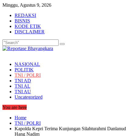
Skip
Minggu, Agustus 9, 2026
to
REDAKSI
content
BISNIS
KODE ETIK
DISCLAIMER
NASIONAL
POLITIK
TNI / POLRI
TNI AD
TNI AL
TNI AU
Uncategorized
You are here
Home
TNI / POLRI
Kapolda Kepri Terima Kunjungan Silahturahmi Danlanud
Hang Nadim