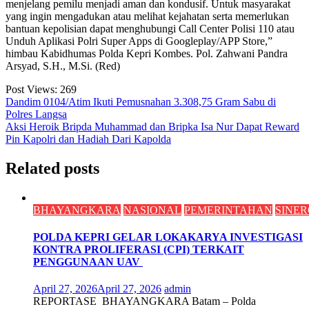
menjelang pemilu menjadi aman dan kondusif. Untuk masyarakat
yang ingin mengadukan atau melihat kejahatan serta memerlukan
bantuan kepolisian dapat menghubungi Call Center Polisi 110 atau
Unduh Aplikasi Polri Super Apps di Googleplay/APP Store,”
himbau Kabidhumas Polda Kepri Kombes. Pol. Zahwani Pandra
Arsyad, S.H., M.Si. (Red)
Post Views:
269
Navigasi
Dandim 0104/Atim Ikuti Pemusnahan 3.308,75 Gram Sabu di
Polres Langsa
pos
Aksi Heroik Bripda Muhammad dan Bripka Isa Nur Dapat Reward
Pin Kapolri dan Hadiah Dari Kapolda
Related posts
BHAYANGKARA
NASIONAL
PEMERINTAHAN
SINER
POLDA KEPRI GELAR LOKAKARYA INVESTIGASI
KONTRA PROLIFERASI (CPI) TERKAIT
PENGGUNAAN UAV
April 27, 2026
April 27, 2026
admin
REPORTASE BHAYANGKARA Batam – Polda