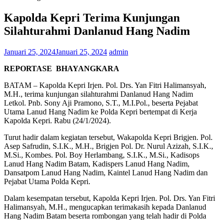
Kapolda Kepri Terima Kunjungan
Silahturahmi Danlanud Hang Nadim
Januari 25, 2024
Januari 25, 2024
admin
REPORTASE BHAYANGKARA
BATAM – Kapolda Kepri Irjen. Pol. Drs. Yan Fitri Halimansyah,
M.H., terima kunjungan silahturahmi Danlanud Hang Nadim
Letkol. Pnb. Sony Aji Pramono, S.T., M.I.Pol., beserta Pejabat
Utama Lanud Hang Nadim ke Polda Kepri bertempat di Kerja
Kapolda Kepri. Rabu (24/1/2024).
Turut hadir dalam kegiatan tersebut, Wakapolda Kepri Brigjen. Pol.
Asep Safrudin, S.I.K., M.H., Brigjen Pol. Dr. Nurul Azizah, S.I.K.,
M.Si., Kombes. Pol. Boy Herlambang, S.I.K., M.Si., Kadisops
Lanud Hang Nadim Batam, Kadispers Lanud Hang Nadim,
Dansatpom Lanud Hang Nadim, Kaintel Lanud Hang Nadim dan
Pejabat Utama Polda Kepri.
Dalam kesempatan tersebut, Kapolda Kepri Irjen. Pol. Drs. Yan Fitri
Halimansyah, M.H., mengucapkan terimakasih kepada Danlanud
Hang Nadim Batam beserta rombongan yang telah hadir di Polda