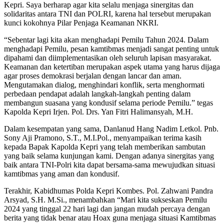
Kepri. Saya berharap agar kita selalu menjaga sinergitas dan
solidaritas antara TNI dan POLRI, karena hal tersebut merupakan
kunci kokohnya Pilar Penjaga Keamanan NKRI.
“Sebentar lagi kita akan menghadapi Pemilu Tahun 2024. Dalam
menghadapi Pemilu, pesan kamtibmas menjadi sangat penting untuk
dipahami dan diimplementasikan oleh seluruh lapisan masyarakat.
Keamanan dan ketertiban merupakan aspek utama yang harus dijaga
agar proses demokrasi berjalan dengan lancar dan aman.
Mengutamakan dialog, menghindari konflik, serta menghormati
perbedaan pendapat adalah langkah-langkah penting dalam
membangun suasana yang kondusif selama periode Pemilu.” tegas
Kapolda Kepri Irjen. Pol. Drs. Yan Fitri Halimansyah, M.H.
Dalam kesempatan yang sama, Danlanud Hang Nadim Letkol. Pnb.
Sony Aji Pramono, S.T., M.I.Pol., menyampaikan terima kasih
kepada Bapak Kapolda Kepri yang telah memberikan sambutan
yang baik selama kunjungan kami. Dengan adanya sinergitas yang
baik antara TNI-Polri kita dapat bersama-sama mewujudkan situasi
kamtibmas yang aman dan kondusif.
Terakhir, Kabidhumas Polda Kepri Kombes. Pol. Zahwani Pandra
Arsyad, S.H. M.Si., menambahkan “Mari kita sukseskan Pemilu
2024 yang tinggal 22 hari lagi dan jangan mudah percaya dengan
berita yang tidak benar atau Hoax guna menjaga situasi Kamtibmas