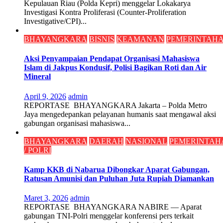
Kepulauan Riau (Polda Kepri) menggelar Lokakarya
Investigasi Kontra Proliferasi (Counter-Proliferation
Investigative/CPI)...
BHAYANGKARA
BISNIS
KEAMANAN
PEMERINTAH
Aksi Penyampaian Pendapat Organisasi Mahasiswa
Islam di Jakpus Kondusif, Polisi Bagikan Roti dan Air
Mineral
April 9, 2026
admin
REPORTASE BHAYANGKARA Jakarta – Polda Metro
Jaya mengedepankan pelayanan humanis saat mengawal aksi
gabungan organisasi mahasiswa...
BHAYANGKARA
DAERAH
NASIONAL
PEMERINTAH
/ POLRI
Kamp KKB di Nabarua Dibongkar Aparat Gabungan,
Ratusan Amunisi dan Puluhan Juta Rupiah Diamankan
Maret 3, 2026
admin
REPORTASE BHAYANGKARA NABIRE — Aparat
gabungan TNI-Polri menggelar konferensi pers terkait