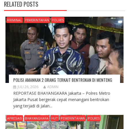
RELATED POSTS
KRIMINAL
PEMERINTAHAN
POLRES
POLISI AMANKAN 2 ORANG TERKAIT BENTROKAN DI MENTENG
JULI 26, 2026
ADMIN
REPORTASE BHAYANGKARA Jakarta – Polres Metro
Jakarta Pusat bergerak cepat menangani bentrokan
yang terjadi di Jalan...
APRESIASI
BHAYANGKARA
HUT
PEMERINTAHAN
POLRES