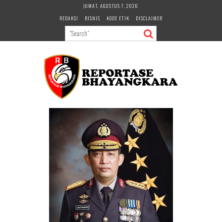
Skip
JUMAT, AGUSTUS 7, 2026
to
REDAKSI
BISNIS
KODE ETIK
DISCLAIMER
content