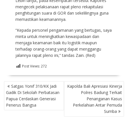
Lebih lanjut, pada kesempatan tersebut Kapolres
mengecek pelaksanaan rapat pleno rekapitulasi
penghitungan suara di GOR dan sekelilingnya guna
memastikan keamanannya.
“Kepada personel pengamanan yang bertugas, saya
minta untuk meningkatkan kewaspadaan dan
menjaga keamanan baik itu logistik maupun
terhadap orang-orang yang dapat menggangu
jalannya rapat pleno ini,” tandas Zain. (Red)
Post Views:
272
NAVIGASI
Satgas Yonif 310/KK Jadi
Kapolda Bali Apresiasi Kinerja
POS
Gadik Di Sekolah Perbatasan
Polres Badung Terkait
Papua Cerdaskan Generasi
Penanganan Kasus
Penerus Bangsa
Perkelahian Antar Pemuda
Sumba