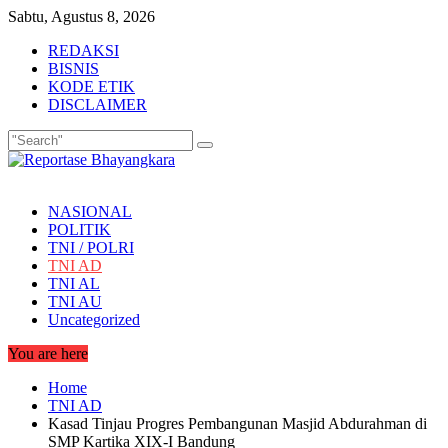
Skip
Sabtu, Agustus 8, 2026
to
REDAKSI
content
BISNIS
KODE ETIK
DISCLAIMER
NASIONAL
POLITIK
TNI / POLRI
TNI AD
TNI AL
TNI AU
Uncategorized
You are here
Home
TNI AD
Kasad Tinjau Progres Pembangunan Masjid Abdurahman di
SMP Kartika XIX-I Bandung