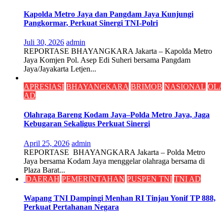
Kapolda Metro Jaya dan Pangdam Jaya Kunjungi
Pangkormar, Perkuat Sinergi TNI-Polri
Juli 30, 2026
admin
REPORTASE BHAYANGKARA Jakarta – Kapolda Metro
Jaya Komjen Pol. Asep Edi Suheri bersama Pangdam
Jaya/Jayakarta Letjen...
APRESIASI
BHAYANGKARA
BRIMOB
NASIONAL
OL
AD
Olahraga Bareng Kodam Jaya–Polda Metro Jaya, Jaga
Kebugaran Sekaligus Perkuat Sinergi
April 25, 2026
admin
REPORTASE BHAYANGKARA Jakarta – Polda Metro
Jaya bersama Kodam Jaya menggelar olahraga bersama di
Plaza Barat...
DAERAH
PEMERINTAHAN
PUSPEN TNI
TNI AD
Wapang TNI Dampingi Menhan RI Tinjau Yonif TP 888,
Perkuat Pertahanan Negara