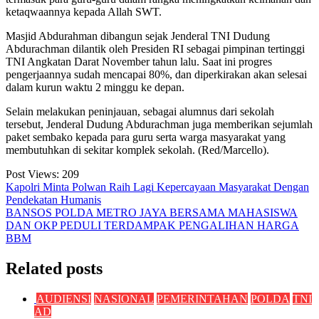
ketaqwaannya kepada Allah SWT.
Masjid Abdurahman dibangun sejak Jenderal TNI Dudung
Abdurachman dilantik oleh Presiden RI sebagai pimpinan tertinggi
TNI Angkatan Darat November tahun lalu. Saat ini progres
pengerjaannya sudah mencapai 80%, dan diperkirakan akan selesai
dalam kurun waktu 2 minggu ke depan.
Selain melakukan peninjauan, sebagai alumnus dari sekolah
tersebut, Jenderal Dudung Abdurachman juga memberikan sejumlah
paket sembako kepada para guru serta warga masyarakat yang
membutuhkan di sekitar komplek sekolah. (Red/Marcello).
Post Views:
209
Navigasi
Kapolri Minta Polwan Raih Lagi Kepercayaan Masyarakat Dengan
Pendekatan Humanis
pos
BANSOS POLDA METRO JAYA BERSAMA MAHASISWA
DAN OKP PEDULI TERDAMPAK PENGALIHAN HARGA
BBM
Related posts
AUDIENSI
NASIONAL
PEMERINTAHAN
POLDA
TNI
AD