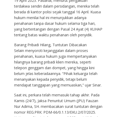
19 April 2025. Padahal, menurut pengakuan
terdakwa sendiri dalam persidangan, mereka telah
berada di kantor polisi sejak tanggal 16 April. Kuasa
hukum menilai hal ini menunjukkan adanya
penahanan tanpa dasar hukum selama tiga hari,
yang bertentangan dengan Pasal 24 Ayat (4) KUHAP
tentang batas waktu penahanan oleh penyidik.
Barang Pribadi Hilang, Tuntutan Dibacakan
Selain menyoroti kejanggalan dalam proses
penahanan, kuasa hukum juga mempertanyakan
hilangnya barang pribadi klien mereka, seperti
telepon genggam dan dompet, yang hingga kini
belum jelas keberadaannya. “Pihak keluarga telah
menanyakan kepada penyidik, tetapi belum
mendapat tanggapan yang memuaskan,” ujar Sinar.
Saat ini, perkara telah memasuki tahap akhir. Pada
Kamis (24/7), Jaksa Penuntut Umum (JPU) Fauzan
Nur Adima, SH. membacakan surat tuntutan dengan
nomor REG.PRK: PDM-66/0.1.13/EKU.2/07/2025.