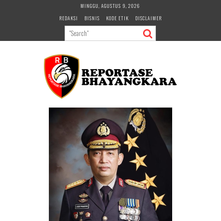
Skip
MINGGU, AGUSTUS 9, 2026
to
REDAKSI
BISNIS
KODE ETIK
DISCLAIMER
content