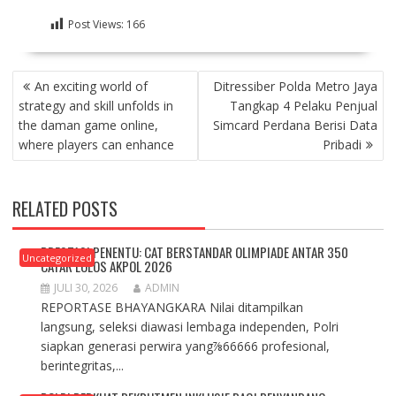
Post Views:
166
NAVIGASI
An exciting world of
Ditressiber Polda Metro Jaya
POS
strategy and skill unfolds in
Tangkap 4 Pelaku Penjual
the daman game online,
Simcard Perdana Berisi Data
where players can enhance
Pribadi
RELATED POSTS
PRESTASI PENENTU: CAT BERSTANDAR OLIMPIADE ANTAR 350
Uncategorized
CATAR LOLOS AKPOL 2026
JULI 30, 2026
ADMIN
REPORTASE BHAYANGKARA Nilai ditampilkan
langsung, seleksi diawasi lembaga independen, Polri
siapkan generasi perwira yang⅞66666 profesional,
berintegritas,...