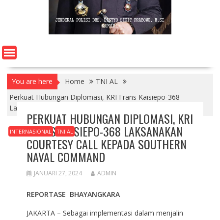
You are here
Home
TNI AL
Perkuat Hubungan Diplomasi, KRI Frans Kaisiepo-368
Laksanakan Courtesy Call Kepada Southern Naval Command
PERKUAT HUBUNGAN DIPLOMASI, KRI
FRANS KAISIEPO-368 LAKSANAKAN
INTERNASIONAL
TNI AL
COURTESY CALL KEPADA SOUTHERN
NAVAL COMMAND
JANUARI 27, 2024
ADMIN
REPORTASE BHAYANGKARA
JAKARTA – Sebagai implementasi dalam menjalin