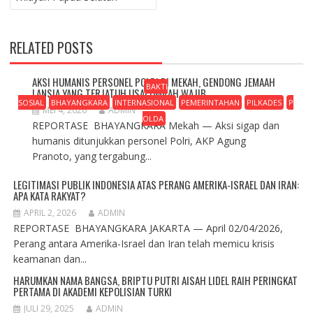
RELATED POSTS
AKSI HUMANIS PERSONEL POLRI DI MEKAH, GENDONG JEMAAH
BAKTI
LANSIA YANG TERJATUH USAI UMRAH WAJIB
SOSIAL
BHAYANGKARA
INTERNASIONAL
PEMERINTAHAN
PILKADES
P
MEI 4, 2026
ADMIN
OLDA
REPORTASE BHAYANGKARA Mekah — Aksi sigap dan
humanis ditunjukkan personel Polri, AKP Agung
Pranoto, yang tergabung...
LEGITIMASI PUBLIK INDONESIA ATAS PERANG AMERIKA-ISRAEL DAN IRAN:
APA KATA RAKYAT?
APRIL 2, 2026
ADMIN
REPORTASE BHAYANGKARA JAKARTA — April 02/04/2026,
Perang antara Amerika-Israel dan Iran telah memicu krisis
keamanan dan...
HARUMKAN NAMA BANGSA, BRIPTU PUTRI AISAH LIDEL RAIH PERINGKAT
PERTAMA DI AKADEMI KEPOLISIAN TURKI
JULI 29, 2025
ADMIN