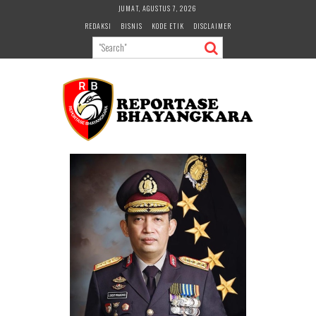
Skip
JUMAT, AGUSTUS 7, 2026
to
REDAKSI
BISNIS
KODE ETIK
DISCLAIMER
content