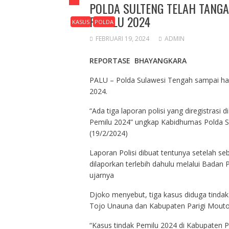
POLDA SULTENG TELAH TANGA
PEMILU 2024
KASUS
POLDA
FEBRUARI 19, 2024
ADMIN
REPORTASE BHAYANGKARA
PALU – Polda Sulawesi Tengah sampai hari
2024.
“Ada tiga laporan polisi yang diregistrasi 
Pemilu 2024” ungkap Kabidhumas Polda Su
(19/2/2024)
Laporan Polisi dibuat tentunya setelah s
dilaporkan terlebih dahulu melalui Badan 
ujarnya
Djoko menyebut, tiga kasus diduga tindak
Tojo Unauna dan Kabupaten Parigi Mouto
“Kasus tindak Pemilu 2024 di Kabupaten 