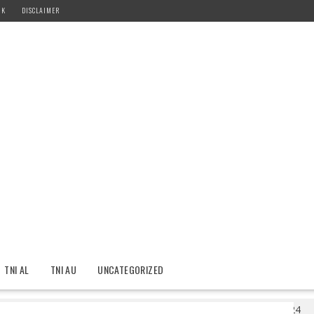
IK
DISCLAIMER
TNI AL
TNI AU
UNCATEGORIZED
teng Telah Tangani Tiga Kasus Dugaan Tindak Pidana Pemilu 2024