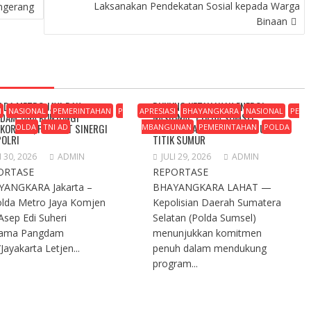
Laksanakan Pendekatan Sosial kepada Warga
ngerang
Binaan
LDA METRO JAYA DAN
DUKUNG KETAHANAN ENERGI
I
NASIONAL
PEMERINTAHAN
P
APRESIASI
BHAYANGKARA
NASIONAL
PE
DAM JAYA KUNJUNGI
NASIONAL, POLDA SUMSEL
KORMAR, PERKUAT SINERGI
KAWAL TRANSFORMASI RIBUANN
OLDA
TNI AD
MBANGUNAN
PEMERINTAHAN
POLDA
POLRI
TITIK SUMUR
I 30, 2026
ADMIN
JULI 29, 2026
ADMIN
ORTASE
REPORTASE
YANGKARA Jakarta –
BHAYANGKARA ​LAHAT —
lda Metro Jaya Komjen
Kepolisian Daerah Sumatera
 Asep Edi Suheri
Selatan (Polda Sumsel)
sama Pangdam
menunjukkan komitmen
Jayakarta Letjen...
penuh dalam mendukung
program...