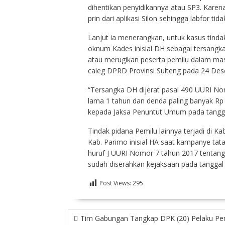
dihentikan penyidikannya atau SP3. Karena 
prin dari aplikasi Silon sehingga labfor t
Lanjut ia menerangkan, untuk kasus tind
oknum Kades inisial DH sebagai tersang
atau merugikan peserta pemilu dalam ma
caleg DPRD Provinsi Sulteng pada 24 De
“Tersangka DH dijerat pasal 490 UURI No
lama 1 tahun dan denda paling banyak Rp 1
kepada Jaksa Penuntut Umum pada tanggal
Tindak pidana Pemilu lainnya terjadi di 
Kab. Parimo inisial HA saat kampanye tata
huruf J UURI Nomor 7 tahun 2017 tentang 
sudah diserahkan kejaksaan pada tanggal 
Post Views:
295
NAVIGASI
Tim Gabungan Tangkap DPK (20) Pelaku Pe