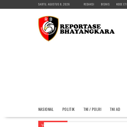
Skip
SABTU, AGUSTUS 8, 2026
REDAKSI
BISNIS
KODE ET
to
content
NASIONAL
POLITIK
TNI / POLRI
TNI AD
You are here
Home
KASUS
Polda Sul