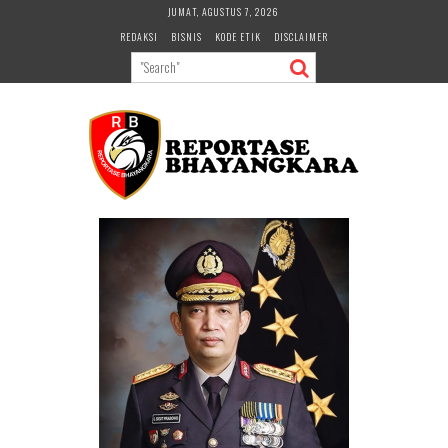
Skip
JUMAT, AGUSTUS 7, 2026
to
REDAKSI
BISNIS
KODE ETIK
DISCLAIMER
content