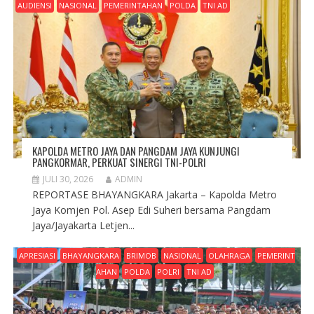
AUDIENSI
NASIONAL
PEMERINTAHAN
POLDA
TNI AD
KAPOLDA METRO JAYA DAN PANGDAM JAYA KUNJUNGI
PANGKORMAR, PERKUAT SINERGI TNI-POLRI
JULI 30, 2026
ADMIN
REPORTASE BHAYANGKARA Jakarta – Kapolda Metro
Jaya Komjen Pol. Asep Edi Suheri bersama Pangdam
Jaya/Jayakarta Letjen...
APRESIASI
BHAYANGKARA
BRIMOB
NASIONAL
OLAHRAGA
PEMERINT
AHAN
POLDA
POLRI
TNI AD