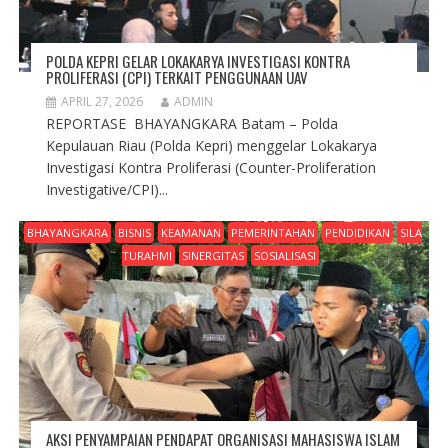
POLDA KEPRI GELAR LOKAKARYA INVESTIGASI KONTRA
PROLIFERASI (CPI) TERKAIT PENGGUNAAN UAV
APRIL 27, 2026
ADMIN
REPORTASE BHAYANGKARA Batam – Polda
Kepulauan Riau (Polda Kepri) menggelar Lokakarya
Investigasi Kontra Proliferasi (Counter-Proliferation
Investigative/CPI)...
BHAYANGKARA
BISNIS
KEAMANAN
PEMERINTAHAN
PENDIDIKAN
SILA
TURAHMI
SINERGITAS
SOSIALISASI
AKSI PENYAMPAIAN PENDAPAT ORGANISASI MAHASISWA ISLAM