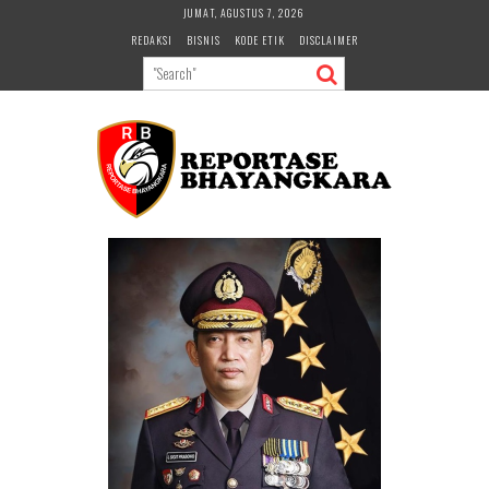
Skip
JUMAT, AGUSTUS 7, 2026
to
REDAKSI
BISNIS
KODE ETIK
DISCLAIMER
content