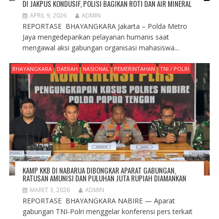
DI JAKPUS KONDUSIF, POLISI BAGIKAN ROTI DAN AIR MINERAL
APRIL 9, 2026
ADMIN
REPORTASE BHAYANGKARA Jakarta – Polda Metro
Jaya mengedepankan pelayanan humanis saat
mengawal aksi gabungan organisasi mahasiswa...
BHAYANGKARA
DAERAH
NASIONAL
PEMERINTAHAN
TNI / POLRI
KAMP KKB DI NABARUA DIBONGKAR APARAT GABUNGAN,
RATUSAN AMUNISI DAN PULUHAN JUTA RUPIAH DIAMANKAN
MARET 3, 2026
ADMIN
REPORTASE BHAYANGKARA NABIRE — Aparat
gabungan TNI-Polri menggelar konferensi pers terkait