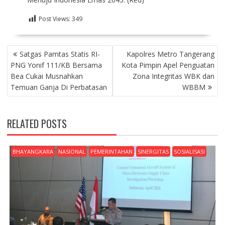
Post Views:
349
NAVIGASI
Satgas Pamtas Statis RI-
Kapolres Metro Tangerang
POS
PNG Yonif 111/KB Bersama
Kota Pimpin Apel Penguatan
Bea Cukai Musnahkan
Zona Integritas WBK dan
Temuan Ganja Di Perbatasan
WBBM
RELATED POSTS
BHAYANGKARA
NASIONAL
PEMERINTAHAN
SINERGITAS
SOSIALISASI