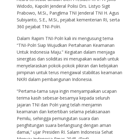
Widodo, Kapolri Jenderal Polisi Drs. Listyo Sigit
Prabowo, M.Si., Panglima TNI Jenderal TNI H. Agus
Subiyanto, S.E., M.Si., pejabat kementerian RI, serta
360 pejabat TNI-Polri.
Dalam Rapim TNI-Polri kali ini mengusung tema
“TNI-Polri Siap Wujudkan Pertahanan Keamanan
Untuk Indonesia Maju.” Kegiatan dalam menjaga
sinergitas dan soliditas ini merupakan wadah untuk
menyelaraskan pokok-pokok pikiran dan kebijakan
pimpinan untuk terus mengawal stabilitas keamanan
NKRI dalam pembangunan Indonesia.
“Pertama-tama saya ingin menyampaikan ucapan
terima kasih sebesar-besarnya kepada seluruh
jajaran TNI dan Polri yang telah menjamin
keamanan dan ketertiban selama pelaksanaan
Pemilu, sehingga pemungutan suara dan
penghitungan suara berlangsung dengan aman
damai,” ujar Presiden RI. Salam Indonesia Sehat
Menuju Indonesia Emas 2045. (Red)