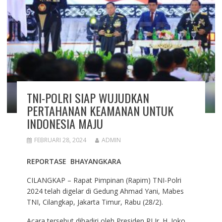
TNI-POLRI SIAP WUJUDKAN
PERTAHANAN KEAMANAN UNTUK
INDONESIA MAJU
FEBRUARI 28, 2024
ADMIN
REPORTASE BHAYANGKARA
CILANGKAP – Rapat Pimpinan (Rapim) TNI-Polri
2024 telah digelar di Gedung Ahmad Yani, Mabes
TNI, Cilangkap, Jakarta Timur, Rabu (28/2).
Acara tersebut dihadiri oleh Presiden RI Ir. H. Joko