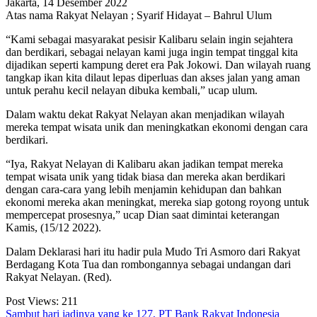
Jakarta, 14 Desember 2022
Atas nama Rakyat Nelayan ; Syarif Hidayat – Bahrul Ulum
“Kami sebagai masyarakat pesisir Kalibaru selain ingin sejahtera
dan berdikari, sebagai nelayan kami juga ingin tempat tinggal kita
dijadikan seperti kampung deret era Pak Jokowi. Dan wilayah ruang
tangkap ikan kita dilaut lepas diperluas dan akses jalan yang aman
untuk perahu kecil nelayan dibuka kembali,” ucap ulum.
Dalam waktu dekat Rakyat Nelayan akan menjadikan wilayah
mereka tempat wisata unik dan meningkatkan ekonomi dengan cara
berdikari.
“Iya, Rakyat Nelayan di Kalibaru akan jadikan tempat mereka
tempat wisata unik yang tidak biasa dan mereka akan berdikari
dengan cara-cara yang lebih menjamin kehidupan dan bahkan
ekonomi mereka akan meningkat, mereka siap gotong royong untuk
mempercepat prosesnya,” ucap Dian saat dimintai keterangan
Kamis, (15/12 2022).
Dalam Deklarasi hari itu hadir pula Mudo Tri Asmoro dari Rakyat
Berdagang Kota Tua dan rombongannya sebagai undangan dari
Rakyat Nelayan. (Red).
Post Views:
211
Navigasi
Sambut hari jadinya yang ke 127, PT Bank Rakyat Indonesia