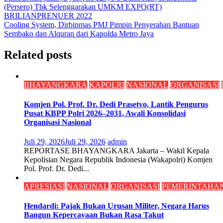
(Persero) Tbk Selenggarakan UMKM EXPO(RT)
pos
BRILIANPRENUER 2022
Cooling System, Dirbinmas PMJ Pimpin Penyerahan Bantuan
Sembako dan Alquran dari Kapolda Metro Jaya
Related posts
BHAYANGKARA
KAPOLRI
NASIONAL
ORGANISASI
Komjen Pol. Prof. Dr. Dedi Prasetyo, Lantik Pengurus
Pusat KBPP Polri 2026–2031, Awali Konsolidasi
Organisasi Nasional
Juli 29, 2026
Juli 29, 2026
admin
REPORTASE BHAYANGKARA Jakarta – Wakil Kepala
Kepolisian Negara Republik Indonesia (Wakapolri) Komjen
Pol. Prof. Dr. Dedi...
APRESIASI
NASIONAL
ORGANISASI
PEMERINTAHA
Hendardi: Pajak Bukan Urusan Militer, Negara Harus
Bangun Kepercayaan Bukan Rasa Takut