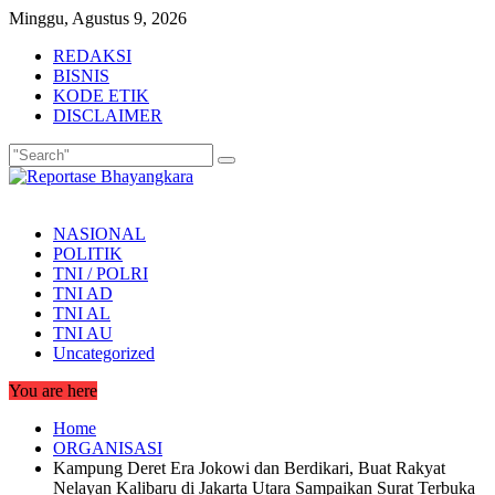
Skip
Minggu, Agustus 9, 2026
to
REDAKSI
content
BISNIS
KODE ETIK
DISCLAIMER
NASIONAL
POLITIK
TNI / POLRI
TNI AD
TNI AL
TNI AU
Uncategorized
You are here
Home
ORGANISASI
Kampung Deret Era Jokowi dan Berdikari, Buat Rakyat
Nelayan Kalibaru di Jakarta Utara Sampaikan Surat Terbuka