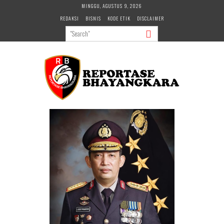
Skip
MINGGU, AGUSTUS 9, 2026
to
REDAKSI
BISNIS
KODE ETIK
DISCLAIMER
content