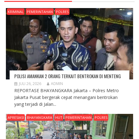
KRIMINAL
PEMERINTAHAN
POLRES
POLISI AMANKAN 2 ORANG TERKAIT BENTROKAN DI MENTENG
JULI 26, 2026
ADMIN
REPORTASE BHAYANGKARA Jakarta – Polres Metro
Jakarta Pusat bergerak cepat menangani bentrokan
yang terjadi di Jalan...
APRESIASI
BHAYANGKARA
HUT
PEMERINTAHAN
POLRES