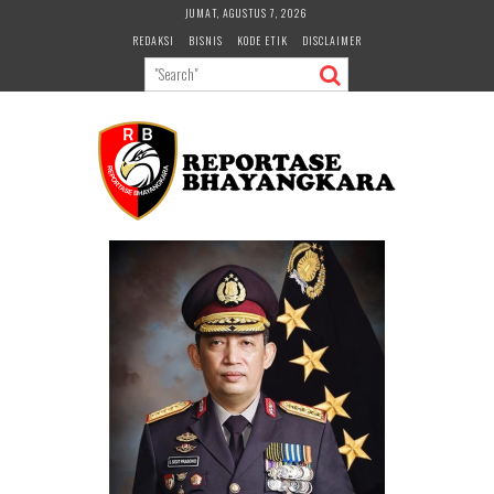
Skip
JUMAT, AGUSTUS 7, 2026
to
REDAKSI
BISNIS
KODE ETIK
DISCLAIMER
content