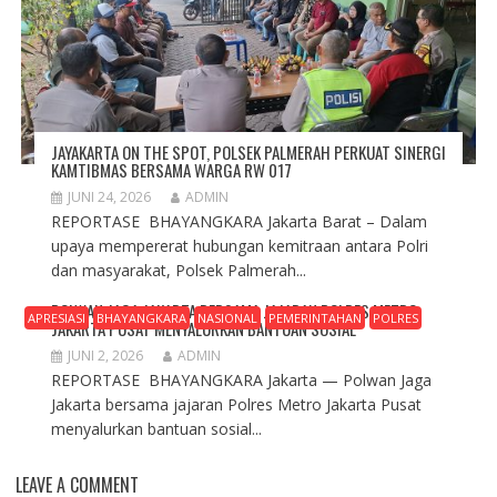
JAYAKARTA ON THE SPOT, POLSEK PALMERAH PERKUAT SINERGI
KAMTIBMAS BERSAMA WARGA RW 017
JUNI 24, 2026
ADMIN
REPORTASE BHAYANGKARA Jakarta Barat – Dalam
upaya mempererat hubungan kemitraan antara Polri
dan masyarakat, Polsek Palmerah...
POLWAN JAGA JAKARTA BERSAMA JAJARAN POLRES METRO
APRESIASI
BHAYANGKARA
NASIONAL
PEMERINTAHAN
POLRES
JAKARTA PUSAT MENYALURKAN BANTUAN SOSIAL
JUNI 2, 2026
ADMIN
REPORTASE BHAYANGKARA Jakarta — Polwan Jaga
Jakarta bersama jajaran Polres Metro Jakarta Pusat
menyalurkan bantuan sosial...
LEAVE A COMMENT