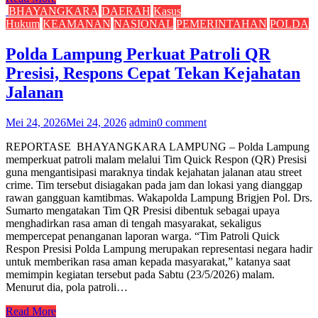
BHAYANGKARA
DAERAH
Kasus
Hukum
KEAMANAN
NASIONAL
PEMERINTAHAN
POLDA
Polda Lampung Perkuat Patroli QR
Presisi, Respons Cepat Tekan Kejahatan
Jalanan
Mei 24, 2026
Mei 24, 2026
admin
0 comment
REPORTASE BHAYANGKARA LAMPUNG – Polda Lampung
memperkuat patroli malam melalui Tim Quick Respon (QR) Presisi
guna mengantisipasi maraknya tindak kejahatan jalanan atau street
crime. Tim tersebut disiagakan pada jam dan lokasi yang dianggap
rawan gangguan kamtibmas. Wakapolda Lampung Brigjen Pol. Drs.
Sumarto mengatakan Tim QR Presisi dibentuk sebagai upaya
menghadirkan rasa aman di tengah masyarakat, sekaligus
mempercepat penanganan laporan warga. “Tim Patroli Quick
Respon Presisi Polda Lampung merupakan representasi negara hadir
untuk memberikan rasa aman kepada masyarakat,” katanya saat
memimpin kegiatan tersebut pada Sabtu (23/5/2026) malam.
Menurut dia, pola patroli…
Read More