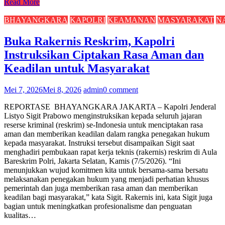
Read More
BHAYANGKARA
KAPOLRI
KEAMANAN
MASYARAKAT
N
Buka Rakernis Reskrim, Kapolri
Instruksikan Ciptakan Rasa Aman dan
Keadilan untuk Masyarakat
Mei 7, 2026
Mei 8, 2026
admin
0 comment
REPORTASE BHAYANGKARA JAKARTA – Kapolri Jenderal
Listyo Sigit Prabowo menginstruksikan kepada seluruh jajaran
reserse kriminal (reskrim) se-Indonesia untuk menciptakan rasa
aman dan memberikan keadilan dalam rangka penegakan hukum
kepada masyarakat. Instruksi tersebut disampaikan Sigit saat
menghadiri pembukaan rapat kerja teknis (rakernis) reskrim di Aula
Bareskrim Polri, Jakarta Selatan, Kamis (7/5/2026). “Ini
menunjukkan wujud komitmen kita untuk bersama-sama bersatu
melaksanakan penegakan hukum yang menjadi perhatian khusus
pemerintah dan juga memberikan rasa aman dan memberikan
keadilan bagi masyarakat,” kata Sigit. Rakernis ini, kata Sigit juga
bagian untuk meningkatkan profesionalisme dan penguatan
kualitas…