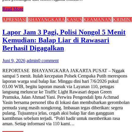
Read More
APRESIASI
BHAYANGKARA
KASUS
KEAMANAN
KRIMIN
Lapor Jam 3 Pagi, Polisi Nongol 5 Menit
Kemudian: Balap Liar di Rawasari
Berhasil Digagalkan
Juni 9, 2026
admin
0 comment
REPORTASE BHAYANGKARA JAKARTA PUSAT – Nggak
sampai 5 menit. Itulah kecepatan Polsek Cempaka Putih merespons
laporan warga soal balap liar. Minggu dini hari 7/6/2026 pukul
03.00 WIB, begitu laporan masuk via Layanan 110, petugas
langsung meluncur ke Traffic Light Rawasari depan Green
Pramuka, Jalan Ahmad Yani. Perwira Pengendali Iptu Achmad
Yasin bersama personel tiba di lokasi dan membubarkan gerombolan
pemuda yang masih nongkrong. Imbauan tegas diberikan: segera
pulang. Tujuannya jelas, cegah aksi balap liar dan gangguan
kamtibmas sebelum terjadi. “Polri hadir untuk memberikan rasa
aman. Setiap informasi via 110 kami…