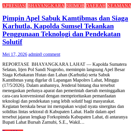
APRESIASI
BHAYANGKARA
BRIMOB
DAERAH
KEAMAN
Pimpin Apel Sabuk Kamtibmas dan Siaga
Karhutla, Kapolda Sumsel Tekankan
Penggunaan Teknologi dan Pendekatan
Solutif
Mei 17, 2026
admin
0 comment
REPORTASE BHAYANGKARA LAHAT — Kapolda Sumatera
Selatan, Irjen Pol Sandi Nugroho, memimpin langsung Apel Besar
Siaga Kebakaran Hutan dan Lahan (Karhutla) serta Sabuk
Kamtibmas yang digelar di Lapangan Mapolres Lahat, Minggu
(17/5/2026). Dalam arahannya, Jenderal bintang dua tersebut
menegaskan perlunya aparat dan pemerintah daerah meninggalkan
cara-cara konvensional dengan memprioritaskan pemanfaatan
teknologi dan pendekatan yang lebih solutif bagi masyarakat.
Kegiatan berskala besar ini merupakan wujud nyata sinergitas dan
soliditas lintas sektoral di Kabupaten Lahat. Hadir dalam apel
tersebut jajaran lengkap Forkopimda Kabupaten Lahat, di antaranya
Bupati Lahat Bursah Zarnubi, S.E., Wakil…