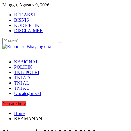
Skip
Minggu, Agustus 9, 2026
to
REDAKSI
content
BISNIS
KODE ETIK
DISCLAIMER
NASIONAL
POLITIK
TNI / POLRI
TNI AD
TNI AL
TNI AU
Uncategorized
You are here
Home
KEAMANAN