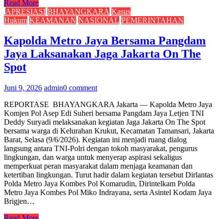
Read More
APRESIASI
BHAYANGKARA
Kasus
Hukum
KEAMANAN
NASIONAL
PEMERINTAHAN
Kapolda Metro Jaya Bersama Pangdam
Jaya Laksanakan Jaga Jakarta On The
Spot
Juni 9, 2026
admin
0 comment
REPORTASE BHAYANGKARA Jakarta — Kapolda Metro Jaya
Komjen Pol Asep Edi Suheri bersama Pangdam Jaya Letjen TNI
Deddy Suryadi melaksanakan kegiatan Jaga Jakarta On The Spot
bersama warga di Kelurahan Krukut, Kecamatan Tamansari, Jakarta
Barat, Selasa (9/6/2026). Kegiatan ini menjadi ruang dialog
langsung antara TNI-Polri dengan tokoh masyarakat, pengurus
lingkungan, dan warga untuk menyerap aspirasi sekaligus
memperkuat peran masyarakat dalam menjaga keamanan dan
ketertiban lingkungan. Turut hadir dalam kegiatan tersebut Dirlantas
Polda Metro Jaya Kombes Pol Komarudin, Dirintelkam Polda
Metro Jaya Kombes Pol Miko Indrayana, serta Asintel Kodam Jaya
Brigjen…
Read More