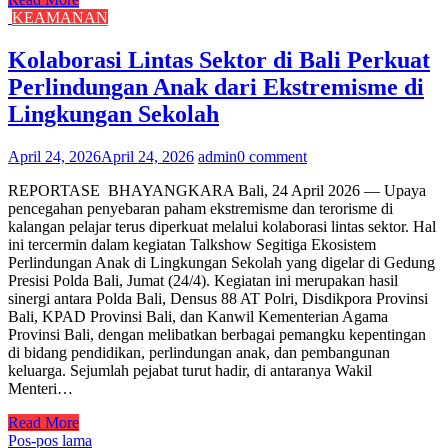
KEAMANAN
Kolaborasi Lintas Sektor di Bali Perkuat
Perlindungan Anak dari Ekstremisme di
Lingkungan Sekolah
April 24, 2026
April 24, 2026
admin
0 comment
REPORTASE BHAYANGKARA Bali, 24 April 2026 — Upaya
pencegahan penyebaran paham ekstremisme dan terorisme di
kalangan pelajar terus diperkuat melalui kolaborasi lintas sektor. Hal
ini tercermin dalam kegiatan Talkshow Segitiga Ekosistem
Perlindungan Anak di Lingkungan Sekolah yang digelar di Gedung
Presisi Polda Bali, Jumat (24/4). Kegiatan ini merupakan hasil
sinergi antara Polda Bali, Densus 88 AT Polri, Disdikpora Provinsi
Bali, KPAD Provinsi Bali, dan Kanwil Kementerian Agama
Provinsi Bali, dengan melibatkan berbagai pemangku kepentingan
di bidang pendidikan, perlindungan anak, dan pembangunan
keluarga. Sejumlah pejabat turut hadir, di antaranya Wakil
Menteri…
Read More
Navigasi
Pos-pos lama