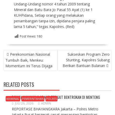
Undang-Undang nomor 4 tahun 2009 tentang
Mineral dan Batu Bara Jo Pasal 55 Ayat (1) ke 1
KUHPidana, Setiap orang yang melakukan
penambangan tanpa izin, dipidana penjara paling
lama 5 tahun,” tegas Kapolres. (Red)
Post Views:
180
NAVIGASI
Perekonomian Nasional
Sukseskan Program Zero
POS
Stunting, Kapolres Subang
Tumbuh Baik, Menkeu:
Berikan Bantuan Bulanan
Momentum Ini Terus Dijaga
RELATED POSTS
POLISI AMANKAN 2 ORANG TERKAIT BENTROKAN DI MENTENG
KRIMINAL
PEMERINTAHAN
POLRES
JULI 26, 2026
ADMIN
REPORTASE BHAYANGKARA Jakarta – Polres Metro
Jakarta Pusat bergerak cepat menangani bentrokan