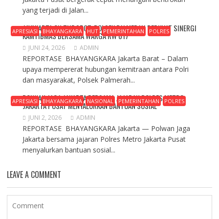
yang terjadi di Jalan...
JAYAKARTA ON THE SPOT, POLSEK PALMERAH PERKUAT SINERGI
APRESIASI
BHAYANGKARA
HUT
PEMERINTAHAN
POLRES
KAMTIBMAS BERSAMA WARGA RW 017
JUNI 24, 2026
ADMIN
REPORTASE BHAYANGKARA Jakarta Barat – Dalam
upaya mempererat hubungan kemitraan antara Polri
dan masyarakat, Polsek Palmerah...
POLWAN JAGA JAKARTA BERSAMA JAJARAN POLRES METRO
APRESIASI
BHAYANGKARA
NASIONAL
PEMERINTAHAN
POLRES
JAKARTA PUSAT MENYALURKAN BANTUAN SOSIAL
JUNI 2, 2026
ADMIN
REPORTASE BHAYANGKARA Jakarta — Polwan Jaga
Jakarta bersama jajaran Polres Metro Jakarta Pusat
menyalurkan bantuan sosial...
LEAVE A COMMENT