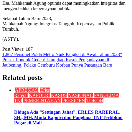
Esa, Mahkamah Agung optimis dapat meningkatkan integritas dan
mengembalikan kepercayaan publik.
Selamat Tahun Baru 2023,
Mahkamah Agung: Integritas Tangguh, Kepercayaan Publik
Tumbuh.
(ASTY).
Post Views:
187
Navigasi
1.867 Personel Polda Metro Naik Pangkat di Awal Tahun 2023*
Polsek Pondok Gede rilis ungkap Kasus Penganiayaan di
pos
Jatibening, Pelaku Cemburu Korban Punya Pasangan Baru
Related posts
APRESIASI
Erles
Rareral
KAPOLRI
KASUS
NASIONAL
PANGLIMA
TNI
PEMERINTAHAN
PRESIDEN
TOKOH
Diduga Ada “Settingan Jahat”, ERLES RARERAL,
SH., MH. Minta Kapolri dan Panglima TNI Tertibkan
Pagar di Mall