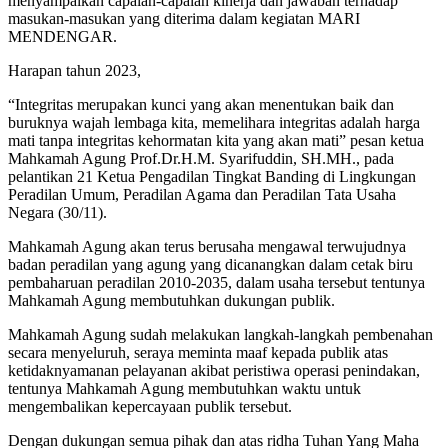
menyampaikan capaian-capaian kinerja dan jawaban terhadap
masukan-masukan yang diterima dalam kegiatan MARI
MENDENGAR.
Harapan tahun 2023,
“Integritas merupakan kunci yang akan menentukan baik dan
buruknya wajah lembaga kita, memelihara integritas adalah harga
mati tanpa integritas kehormatan kita yang akan mati” pesan ketua
Mahkamah Agung Prof.Dr.H.M. Syarifuddin, SH.MH., pada
pelantikan 21 Ketua Pengadilan Tingkat Banding di Lingkungan
Peradilan Umum, Peradilan Agama dan Peradilan Tata Usaha
Negara (30/11).
Mahkamah Agung akan terus berusaha mengawal terwujudnya
badan peradilan yang agung yang dicanangkan dalam cetak biru
pembaharuan peradilan 2010-2035, dalam usaha tersebut tentunya
Mahkamah Agung membutuhkan dukungan publik.
Mahkamah Agung sudah melakukan langkah-langkah pembenahan
secara menyeluruh, seraya meminta maaf kepada publik atas
ketidaknyamanan pelayanan akibat peristiwa operasi penindakan,
tentunya Mahkamah Agung membutuhkan waktu untuk
mengembalikan kepercayaan publik tersebut.
Dengan dukungan semua pihak dan atas ridha Tuhan Yang Maha