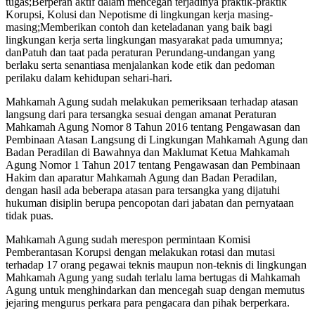
tugas;Berperan aktif dalam mencegah terjadinya praktik-praktik
Korupsi, Kolusi dan Nepotisme di lingkungan kerja masing-
masing;Memberikan contoh dan keteladanan yang baik bagi
lingkungan kerja serta lingkungan masyarakat pada umumnya;
danPatuh dan taat pada peraturan Perundang-undangan yang
berlaku serta senantiasa menjalankan kode etik dan pedoman
perilaku dalam kehidupan sehari-hari.
Mahkamah Agung sudah melakukan pemeriksaan terhadap atasan
langsung dari para tersangka sesuai dengan amanat Peraturan
Mahkamah Agung Nomor 8 Tahun 2016 tentang Pengawasan dan
Pembinaan Atasan Langsung di Lingkungan Mahkamah Agung dan
Badan Peradilan di Bawahnya dan Maklumat Ketua Mahkamah
Agung Nomor 1 Tahun 2017 tentang Pengawasan dan Pembinaan
Hakim dan aparatur Mahkamah Agung dan Badan Peradilan,
dengan hasil ada beberapa atasan para tersangka yang dijatuhi
hukuman disiplin berupa pencopotan dari jabatan dan pernyataan
tidak puas.
Mahkamah Agung sudah merespon permintaan Komisi
Pemberantasan Korupsi dengan melakukan rotasi dan mutasi
terhadap 17 orang pegawai teknis maupun non-teknis di lingkungan
Mahkamah Agung yang sudah terlalu lama bertugas di Mahkamah
Agung untuk menghindarkan dan mencegah suap dengan memutus
jejaring mengurus perkara para pengacara dan pihak berperkara.