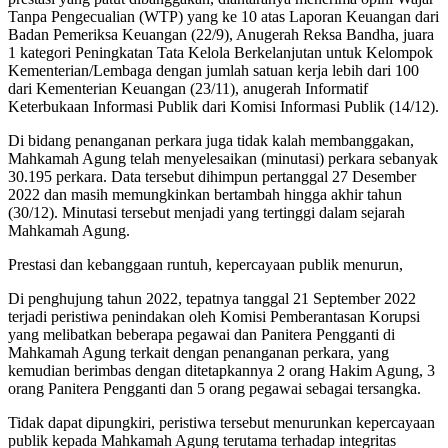
Tanpa Pengecualian (WTP) yang ke 10 atas Laporan Keuangan dari
Badan Pemeriksa Keuangan (22/9), Anugerah Reksa Bandha, juara
1 kategori Peningkatan Tata Kelola Berkelanjutan untuk Kelompok
Kementerian/Lembaga dengan jumlah satuan kerja lebih dari 100
dari Kementerian Keuangan (23/11), anugerah Informatif
Keterbukaan Informasi Publik dari Komisi Informasi Publik (14/12).
Di bidang penanganan perkara juga tidak kalah membanggakan,
Mahkamah Agung telah menyelesaikan (minutasi) perkara sebanyak
30.195 perkara. Data tersebut dihimpun pertanggal 27 Desember
2022 dan masih memungkinkan bertambah hingga akhir tahun
(30/12). Minutasi tersebut menjadi yang tertinggi dalam sejarah
Mahkamah Agung.
Prestasi dan kebanggaan runtuh, kepercayaan publik menurun,
Di penghujung tahun 2022, tepatnya tanggal 21 September 2022
terjadi peristiwa penindakan oleh Komisi Pemberantasan Korupsi
yang melibatkan beberapa pegawai dan Panitera Pengganti di
Mahkamah Agung terkait dengan penanganan perkara, yang
kemudian berimbas dengan ditetapkannya 2 orang Hakim Agung, 3
orang Panitera Pengganti dan 5 orang pegawai sebagai tersangka.
Tidak dapat dipungkiri, peristiwa tersebut menurunkan kepercayaan
publik kepada Mahkamah Agung terutama terhadap integritas