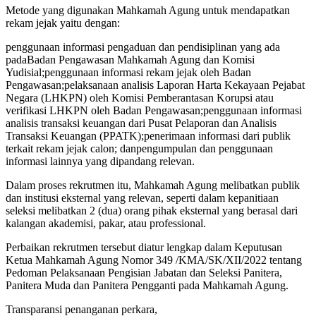
Metode yang digunakan Mahkamah Agung untuk mendapatkan
rekam jejak yaitu dengan:
penggunaan informasi pengaduan dan pendisiplinan yang ada
padaBadan Pengawasan Mahkamah Agung dan Komisi
Yudisial;penggunaan informasi rekam jejak oleh Badan
Pengawasan;pelaksanaan analisis Laporan Harta Kekayaan Pejabat
Negara (LHKPN) oleh Komisi Pemberantasan Korupsi atau
verifikasi LHKPN oleh Badan Pengawasan;penggunaan informasi
analisis transaksi keuangan dari Pusat Pelaporan dan Analisis
Transaksi Keuangan (PPATK);penerimaan informasi dari publik
terkait rekam jejak calon; danpengumpulan dan penggunaan
informasi lainnya yang dipandang relevan.
Dalam proses rekrutmen itu, Mahkamah Agung melibatkan publik
dan institusi eksternal yang relevan, seperti dalam kepanitiaan
seleksi melibatkan 2 (dua) orang pihak eksternal yang berasal dari
kalangan akademisi, pakar, atau professional.
Perbaikan rekrutmen tersebut diatur lengkap dalam Keputusan
Ketua Mahkamah Agung Nomor 349 /KMA/SK/XII/2022 tentang
Pedoman Pelaksanaan Pengisian Jabatan dan Seleksi Panitera,
Panitera Muda dan Panitera Pengganti pada Mahkamah Agung.
Transparansi penanganan perkara,