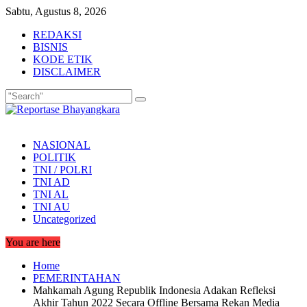
Skip
Sabtu, Agustus 8, 2026
to
REDAKSI
content
BISNIS
KODE ETIK
DISCLAIMER
NASIONAL
POLITIK
TNI / POLRI
TNI AD
TNI AL
TNI AU
Uncategorized
You are here
Home
PEMERINTAHAN
Mahkamah Agung Republik Indonesia Adakan Refleksi
Akhir Tahun 2022 Secara Offline Bersama Rekan Media