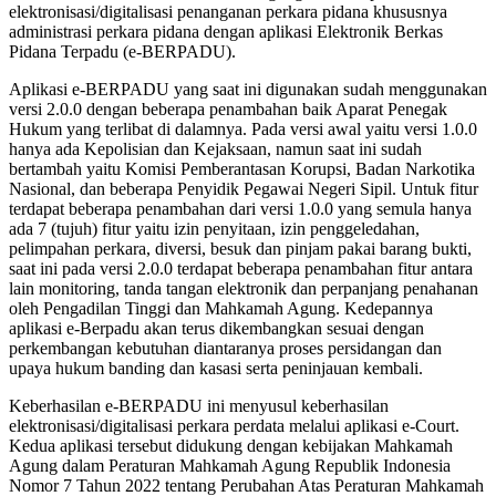
elektronisasi/digitalisasi penanganan perkara pidana khususnya
administrasi perkara pidana dengan aplikasi Elektronik Berkas
Pidana Terpadu (e-BERPADU).
Aplikasi e-BERPADU yang saat ini digunakan sudah menggunakan
versi 2.0.0 dengan beberapa penambahan baik Aparat Penegak
Hukum yang terlibat di dalamnya. Pada versi awal yaitu versi 1.0.0
hanya ada Kepolisian dan Kejaksaan, namun saat ini sudah
bertambah yaitu Komisi Pemberantasan Korupsi, Badan Narkotika
Nasional, dan beberapa Penyidik Pegawai Negeri Sipil. Untuk fitur
terdapat beberapa penambahan dari versi 1.0.0 yang semula hanya
ada 7 (tujuh) fitur yaitu izin penyitaan, izin penggeledahan,
pelimpahan perkara, diversi, besuk dan pinjam pakai barang bukti,
saat ini pada versi 2.0.0 terdapat beberapa penambahan fitur antara
lain monitoring, tanda tangan elektronik dan perpanjang penahanan
oleh Pengadilan Tinggi dan Mahkamah Agung. Kedepannya
aplikasi e-Berpadu akan terus dikembangkan sesuai dengan
perkembangan kebutuhan diantaranya proses persidangan dan
upaya hukum banding dan kasasi serta peninjauan kembali.
Keberhasilan e-BERPADU ini menyusul keberhasilan
elektronisasi/digitalisasi perkara perdata melalui aplikasi e-Court.
Kedua aplikasi tersebut didukung dengan kebijakan Mahkamah
Agung dalam Peraturan Mahkamah Agung Republik Indonesia
Nomor 7 Tahun 2022 tentang Perubahan Atas Peraturan Mahkamah