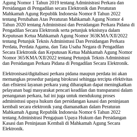
Agung Nomor 1 Tahun 2019 tentang Administrasi Perkara dan
Persidangan di Pengadilan secara Elektronik dan Peraturan
Mahkamah Agung Republik Indonesia Nomor 8 Tahun 2022
tentang Perubahan Atas Peraturan Mahkamah Agung Nomor 4
Tahun 2020 tentang Administrasi dan Persidangan Perkara Pidana di
Pengadilan Secara Elektronik serta petunjuk teknisnya dalam
Keputusan Ketua Mahkamah Agung Nomor 363KMA/XII/2022
tentang Petunjuk Teknis Administrasi Dan Persidangan Perkara
Perdata, Perdata Agama, dan Tata Usaha Negara di Pengadilan
Secara Elektronik dan Keputusan Ketua Mahkamah Agung Nomor
Nomor 365/KMA/XII/2022 tentang Petunjuk Teknis Administrasi
dan Persidangan Perkara Pidana di Pengadilan Secara Elektronik.
Elektronisasi/digitalisasi perkara pidana maupun perdata ini akan
memangkas prosedur panjang birokrasi sehingga tercipta efektivitas
dan efisiensi layanan perkara yang diharapkan dapat meningkatkan
pelayanan bagi masyarakat pencari keadilan dan transparansi dalam
penanganan perkara, hal ini juga untuk mendukung proses
administrasi upaya hukum dan persidangan kasasi dan peninjauan
kembali secara elektronik yang diamanatkan dalam Peraturan
Mahkamah Agung Republik Indonesia Nomor 6 Tahun 2022
tentang Administrasi Pengajuan Upaya Hukum dan Persidangan
Kasasi dan Peninjauan Kembali di Mahkamah Agung Secara
Elektronik.