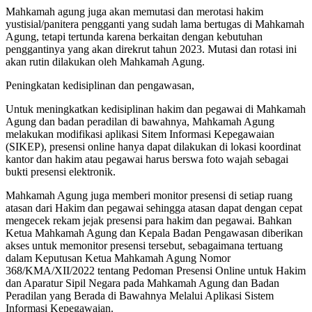
Mahkamah agung juga akan memutasi dan merotasi hakim
yustisial/panitera pengganti yang sudah lama bertugas di Mahkamah
Agung, tetapi tertunda karena berkaitan dengan kebutuhan
penggantinya yang akan direkrut tahun 2023. Mutasi dan rotasi ini
akan rutin dilakukan oleh Mahkamah Agung.
Peningkatan kedisiplinan dan pengawasan,
Untuk meningkatkan kedisiplinan hakim dan pegawai di Mahkamah
Agung dan badan peradilan di bawahnya, Mahkamah Agung
melakukan modifikasi aplikasi Sitem Informasi Kepegawaian
(SIKEP), presensi online hanya dapat dilakukan di lokasi koordinat
kantor dan hakim atau pegawai harus berswa foto wajah sebagai
bukti presensi elektronik.
Mahkamah Agung juga memberi monitor presensi di setiap ruang
atasan dari Hakim dan pegawai sehingga atasan dapat dengan cepat
mengecek rekam jejak presensi para hakim dan pegawai. Bahkan
Ketua Mahkamah Agung dan Kepala Badan Pengawasan diberikan
akses untuk memonitor presensi tersebut, sebagaimana tertuang
dalam Keputusan Ketua Mahkamah Agung Nomor
368/KMA/XII/2022 tentang Pedoman Presensi Online untuk Hakim
dan Aparatur Sipil Negara pada Mahkamah Agung dan Badan
Peradilan yang Berada di Bawahnya Melalui Aplikasi Sistem
Informasi Kepegawaian.