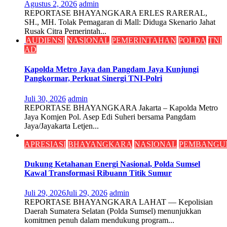
Agustus 2, 2026
admin
REPORTASE BHAYANGKARA ERLES RARERAL,
SH., MH. Tolak Pemagaran di Mall: Diduga Skenario Jahat
Rusak Citra Pemerintah...
AUDIENSI
NASIONAL
PEMERINTAHAN
POLDA
TNI
AD
Kapolda Metro Jaya dan Pangdam Jaya Kunjungi
Pangkormar, Perkuat Sinergi TNI-Polri
Juli 30, 2026
admin
REPORTASE BHAYANGKARA Jakarta – Kapolda Metro
Jaya Komjen Pol. Asep Edi Suheri bersama Pangdam
Jaya/Jayakarta Letjen...
APRESIASI
BHAYANGKARA
NASIONAL
PEMBANGU
Dukung Ketahanan Energi Nasional, Polda Sumsel
Kawal Transformasi Ribuann Titik Sumur
Juli 29, 2026
Juli 29, 2026
admin
REPORTASE BHAYANGKARA ​LAHAT — Kepolisian
Daerah Sumatera Selatan (Polda Sumsel) menunjukkan
komitmen penuh dalam mendukung program...