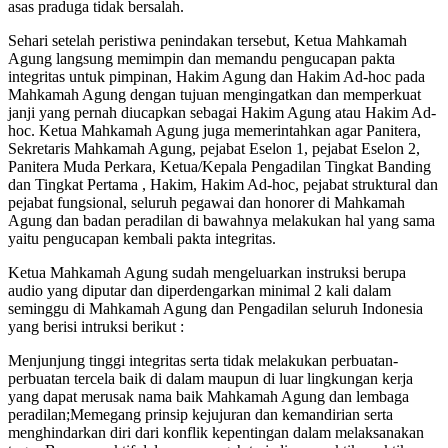
asas praduga tidak bersalah.
Sehari setelah peristiwa penindakan tersebut, Ketua Mahkamah
Agung langsung memimpin dan memandu pengucapan pakta
integritas untuk pimpinan, Hakim Agung dan Hakim Ad-hoc pada
Mahkamah Agung dengan tujuan mengingatkan dan memperkuat
janji yang pernah diucapkan sebagai Hakim Agung atau Hakim Ad-
hoc. Ketua Mahkamah Agung juga memerintahkan agar Panitera,
Sekretaris Mahkamah Agung, pejabat Eselon 1, pejabat Eselon 2,
Panitera Muda Perkara, Ketua/Kepala Pengadilan Tingkat Banding
dan Tingkat Pertama , Hakim, Hakim Ad-hoc, pejabat struktural dan
pejabat fungsional, seluruh pegawai dan honorer di Mahkamah
Agung dan badan peradilan di bawahnya melakukan hal yang sama
yaitu pengucapan kembali pakta integritas.
Ketua Mahkamah Agung sudah mengeluarkan instruksi berupa
audio yang diputar dan diperdengarkan minimal 2 kali dalam
seminggu di Mahkamah Agung dan Pengadilan seluruh Indonesia
yang berisi intruksi berikut :
Menjunjung tinggi integritas serta tidak melakukan perbuatan-
perbuatan tercela baik di dalam maupun di luar lingkungan kerja
yang dapat merusak nama baik Mahkamah Agung dan lembaga
peradilan;Memegang prinsip kejujuran dan kemandirian serta
menghindarkan diri dari konflik kepentingan dalam melaksanakan