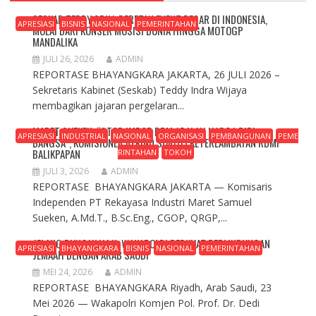
SESKAB TEDDY SPILL DERETAN EVENT BESAR DI INDONESIA,
APRESIASI
BISNIS
NASIONAL
PEMERINTAHAN
MULAI DARI KONSER MUSISI DUNIA HINGGA MOTOGP
MANDALIKA
JULI 26, 2026
ADMIN
REPORTASE BHAYANGKARA JAKARTA, 26 JULI 2026 –
Sekretaris Kabinet (Seskab) Teddy Indra Wijaya
membagikan jajaran pergelaran...
MARET SUEKEN: “STOP IMPOR BBM ADALAH HARGA DIRI
APRESIASI
INDUSTRIAL
NASIONAL
ORGANISASI
PEMBANGUNAN
PEME
BANGSA”, KOMISIONER REKIND SOROTI KETERLAMBATAN RDMP
BALIKPAPAN
RINTAHAN
TOKOH
JULI 3, 2026
ADMIN
REPORTASE BHAYANGKARA JAKARTA — Komisaris
Independen PT Rekayasa Industri Maret Samuel
Sueken, A.Md.T., B.Sc.Eng., CGOP, QRGP,...
JELANG PUNCAK HAJI, WAKAPOLRI PERKUAT PERLINDUNGAN
APRESIASI
BHAYANGKARA
BISNIS
NASIONAL
PEMERINTAHAN
JEMAAH DENGAN ARAB SAUDI
MEI 24, 2026
ADMIN
REPORTASE BHAYANGKARA Riyadh, Arab Saudi, 23
Mei 2026 — Wakapolri Komjen Pol. Prof. Dr. Dedi