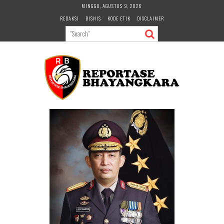
Skip
MINGGU, AGUSTUS 9, 2026
to
REDAKSI
BISNIS
KODE ETIK
DISCLAIMER
content