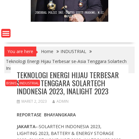
You are here
Home
INDUSTRIAL
Teknologi Energi Hijau Terbesar se-Asia Tenggara Solartech
Indonesia 2023, INALIGHT 2023
TEKNOLOGI ENERGI HIJAU TERBESAR
SE-ASIA TENGGARA SOLARTECH
BISNIS
INDUSTRIAL
INDONESIA 2023, INALIGHT 2023
MARET 2, 2023
ADMIN
REPORTASE BHAYANGKARA
JAKARTA-
-SOLARTECH INDONESIA 2023,
LIGHTING 2023, BATTERY & ENERGY STORAGE