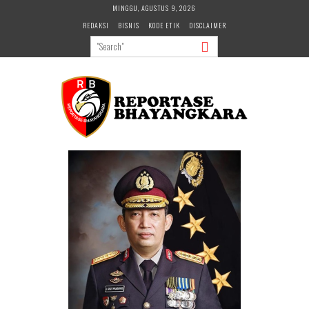
Skip
MINGGU, AGUSTUS 9, 2026
to
REDAKSI
BISNIS
KODE ETIK
DISCLAIMER
content