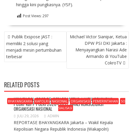
hingga kini pungkasnya. (YSF).
Post Views:
297
NAVIGASI
Publik Exspose JAST :
Michael Victor Sianipar, Ketua
POS
DPW PSI DKI Jakarta :
memiliki 2 solusi yang
Menyayangkan Narasi Ade
menjadi mesin pertumbuhan
Armando di YouTube
terbesar
CokroTV
RELATED POSTS
KOMJEN POL. PROF. DR. DEDI PRASETYO, LANTIK PENGURUS
BHAYANGKARA
KAPOLRI
NASIONAL
ORGANISASI
PEMERINTAHAN
SO
PUSAT KBPP POLRI 2026–2031, AWALI KONSOLIDASI
ORGANISASI NASIONAL
SIALISASI
JULI 29, 2026
ADMIN
REPORTASE BHAYANGKARA Jakarta – Wakil Kepala
Kepolisian Negara Republik Indonesia (Wakapolri)