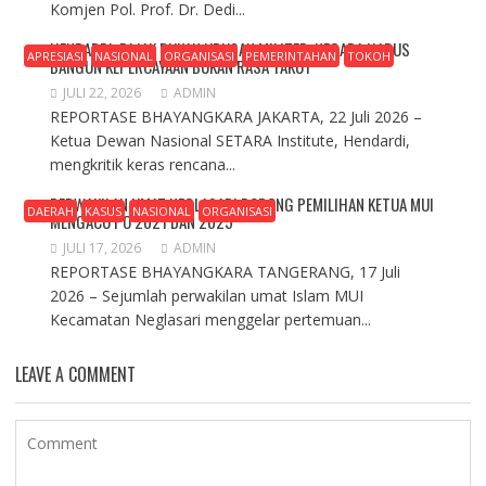
Komjen Pol. Prof. Dr. Dedi...
HENDARDI: PAJAK BUKAN URUSAN MILITER, NEGARA HARUS
APRESIASI
NASIONAL
ORGANISASI
PEMERINTAHAN
TOKOH
BANGUN KEPERCAYAAN BUKAN RASA TAKUT
JULI 22, 2026
ADMIN
REPORTASE BHAYANGKARA JAKARTA, 22 Juli 2026 –
Ketua Dewan Nasional SETARA Institute, Hendardi,
mengkritik keras rencana...
PERWAKILAN UMAT NEGLASARI DORONG PEMILIHAN KETUA MUI
DAERAH
KASUS
NASIONAL
ORGANISASI
MENGACU PO 2021 DAN 2025
JULI 17, 2026
ADMIN
REPORTASE BHAYANGKARA TANGERANG, 17 Juli
2026 – Sejumlah perwakilan umat Islam MUI
Kecamatan Neglasari menggelar pertemuan...
LEAVE A COMMENT