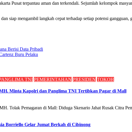
i Jakarta Pusat terpantau aman dan terkendali. Sejumlah kelompok masyar
n dan siap mengambil langkah cepat terhadap setiap potensi gangguan,
ana Berisi Data Pribadi
Cartenz Buru Pelaku
PANGLIMA TNI
PEMERINTAHAN
PRESIDEN
TOKOH
. Minta Kapolri dan Panglima TNI Tertibkan Pagar di Mall
 Pemagaran di Mall: Diduga Skenario Jahat Rusak Citra Pemer
a Borriello Gelar Jumat Berkah di Cibinong