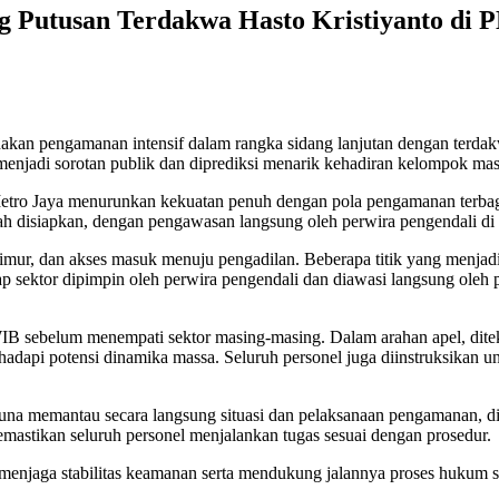
 Putusan Terdakwa Hasto Kristiyanto di P
kan pengamanan intensif dalam rangka sidang lanjutan dengan terdakwa
enjadi sorotan publik dan diprediksi menarik kehadiran kelompok mas
tro Jaya menurunkan kekuatan penuh dengan pola pengamanan terbagi se
lah disiapkan, dengan pengawasan langsung oleh perwira pengendali di
imur, dan akses masuk menuju pengadilan. Beberapa titik yang menjadi 
ap sektor dipimpin oleh perwira pengendali dan diawasi langsung oleh 
WIB sebelum menempati sektor masing-masing. Dalam arahan apel, dit
pi potensi dinamika massa. Seluruh personel juga diinstruksikan unt
asi guna memantau secara langsung situasi dan pelaksanaan pengamana
emastikan seluruh personel menjalankan tugas sesuai dengan prosedur.
enjaga stabilitas keamanan serta mendukung jalannya proses hukum se