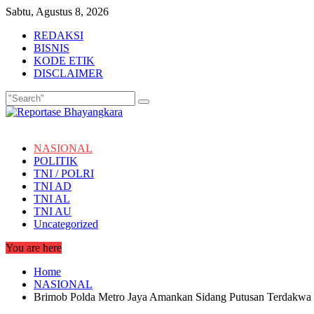
Skip
Sabtu, Agustus 8, 2026
to
REDAKSI
content
BISNIS
KODE ETIK
DISCLAIMER
NASIONAL
POLITIK
TNI / POLRI
TNI AD
TNI AL
TNI AU
Uncategorized
You are here
Home
NASIONAL
Brimob Polda Metro Jaya Amankan Sidang Putusan Terdakwa Ha