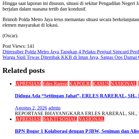
Hingga saat laporan ini disusun, situasi di sekitar Pengadilan Neger
berjalan dalam suasana tertib dan kondusif.
Brimob Polda Metro Jaya terus memantau situasi secara berkelanjuta
elemen masyarakat di lokasi.
(Oscar).
Post Views:
141
Navigasi
Ditressiber Polda Metro Jaya Tangkap 4 Pelaku Penjual Simcard Perd
Warga Sipil Tewas Ditembak KKB di Intan Jaya, Satgas Ops Damai 
pos
Related posts
APRESIASI
Erles Rareral
KAPOLRI
KASUS
NASIONAL
Diduga Ada “Settingan Jahat”, ERLES RARERAL, SH., MH
Agustus 2, 2026
admin
REPORTASE BHAYANGKARA ERLES RARERAL, SH., MH. Tolak
APRESIASI
BAKTI SOSIAL
NASIONAL
BPN Bogor 1 Kolaborasi dengan PJBW, Seniman dan Alissi