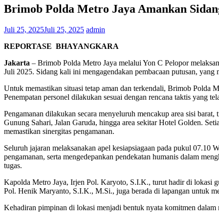
Brimob Polda Metro Jaya Amankan Sidang
Juli 25, 2025
Juli 25, 2025
admin
REPORTASE BHAYANGKARA
Jakarta
– Brimob Polda Metro Jaya melalui Yon C Pelopor melaksana
Juli 2025. Sidang kali ini mengagendakan pembacaan putusan, yang m
Untuk memastikan situasi tetap aman dan terkendali, Brimob Polda Me
Penempatan personel dilakukan sesuai dengan rencana taktis yang te
Pengamanan dilakukan secara menyeluruh mencakup area sisi barat, t
Gunung Sahari, Jalan Garuda, hingga area sekitar Hotel Golden. Seti
memastikan sinergitas pengamanan.
Seluruh jajaran melaksanakan apel kesiapsiagaan pada pukul 07.10 
pengamanan, serta mengedepankan pendekatan humanis dalam menghada
tugas.
Kapolda Metro Jaya, Irjen Pol. Karyoto, S.I.K., turut hadir di lok
Pol. Henik Maryanto, S.I.K., M.Si., juga berada di lapangan untuk m
Kehadiran pimpinan di lokasi menjadi bentuk nyata komitmen dalam m