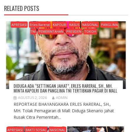
RELATED POSTS
APRESIASI
Erles Rareral
KAPOLRI
KASUS
NASIONAL
PANGLIMA
TNI
PEMERINTAHAN
PRESIDEN
TOKOH
DIDUGA ADA “SETTINGAN JAHAT”, ERLES RARERAL, SH., MH.
MINTA KAPOLRI DAN PANGLIMA TNI TERTIBKAN PAGAR DI MALL
AGUSTUS 2, 2026
ADMIN
REPORTASE BHAYANGKARA ERLES RARERAL, SH.,
MH. Tolak Pemagaran di Mall: Diduga Skenario Jahat
Rusak Citra Pemerintah...
APRESIASI
BAKTI SOSIAL
NASIONAL