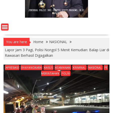
You are here
Home
NASIONAL
Lapor Jam 3 Pagi, Polisi Nongol 5 Menit Kemudian: Balap Liar di
Rawasari Berhasil Digagalkan
APRESIASI
BHAYANGKARA
KASUS
KEAMANAN
KRIMINAL
NASIONAL
PE
MERINTAHAN
POLRI