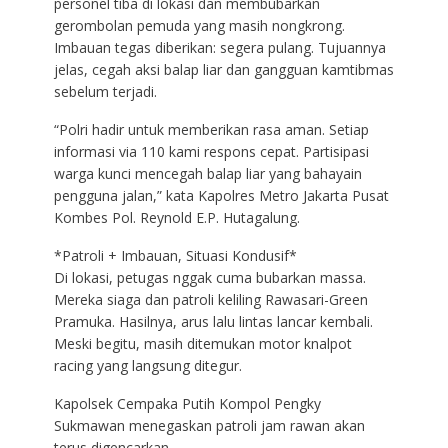
personel tiba di lokasi dan membubarkan
gerombolan pemuda yang masih nongkrong.
Imbauan tegas diberikan: segera pulang. Tujuannya
jelas, cegah aksi balap liar dan gangguan kamtibmas
sebelum terjadi.
“Polri hadir untuk memberikan rasa aman. Setiap
informasi via 110 kami respons cepat. Partisipasi
warga kunci mencegah balap liar yang bahayain
pengguna jalan,” kata Kapolres Metro Jakarta Pusat
Kombes Pol. Reynold E.P. Hutagalung.
*Patroli + Imbauan, Situasi Kondusif*
Di lokasi, petugas nggak cuma bubarkan massa.
Mereka siaga dan patroli keliling Rawasari-Green
Pramuka. Hasilnya, arus lalu lintas lancar kembali.
Meski begitu, masih ditemukan motor knalpot
racing yang langsung ditegur.
Kapolsek Cempaka Putih Kompol Pengky
Sukmawan menegaskan patroli jam rawan akan
terus digencarkan.