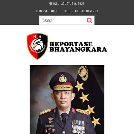
Skip
MINGGU, AGUSTUS 9, 2026
to
REDAKSI
BISNIS
KODE ETIK
DISCLAIMER
content