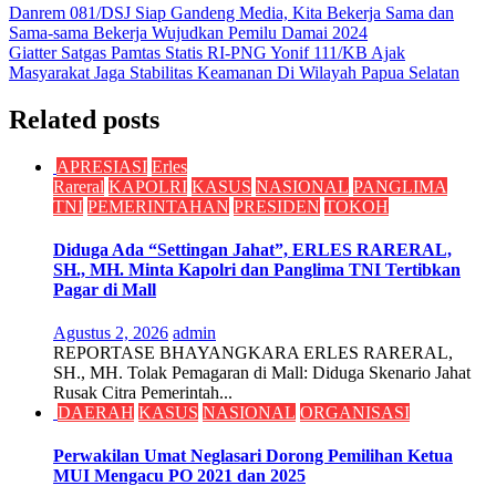
Navigasi
Danrem 081/DSJ Siap Gandeng Media, Kita Bekerja Sama dan
Sama-sama Bekerja Wujudkan Pemilu Damai 2024
pos
Giatter Satgas Pamtas Statis RI-PNG Yonif 111/KB Ajak
Masyarakat Jaga Stabilitas Keamanan Di Wilayah Papua Selatan
Related posts
APRESIASI
Erles
Rareral
KAPOLRI
KASUS
NASIONAL
PANGLIMA
TNI
PEMERINTAHAN
PRESIDEN
TOKOH
Diduga Ada “Settingan Jahat”, ERLES RARERAL,
SH., MH. Minta Kapolri dan Panglima TNI Tertibkan
Pagar di Mall
Agustus 2, 2026
admin
REPORTASE BHAYANGKARA ERLES RARERAL,
SH., MH. Tolak Pemagaran di Mall: Diduga Skenario Jahat
Rusak Citra Pemerintah...
DAERAH
KASUS
NASIONAL
ORGANISASI
Perwakilan Umat Neglasari Dorong Pemilihan Ketua
MUI Mengacu PO 2021 dan 2025