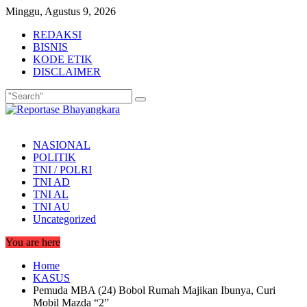
Skip
Minggu, Agustus 9, 2026
to
REDAKSI
content
BISNIS
KODE ETIK
DISCLAIMER
NASIONAL
POLITIK
TNI / POLRI
TNI AD
TNI AL
TNI AU
Uncategorized
You are here
Home
KASUS
Pemuda MBA (24) Bobol Rumah Majikan Ibunya, Curi
Mobil Mazda “2”