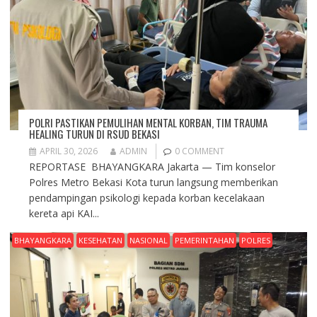
POLRI PASTIKAN PEMULIHAN MENTAL KORBAN, TIM TRAUMA
HEALING TURUN DI RSUD BEKASI
APRIL 30, 2026
ADMIN
0 COMMENT
REPORTASE BHAYANGKARA Jakarta — Tim konselor
Polres Metro Bekasi Kota turun langsung memberikan
pendampingan psikologi kepada korban kecelakaan
kereta api KAI...
BHAYANGKARA
KESEHATAN
NASIONAL
PEMERINTAHAN
POLRES