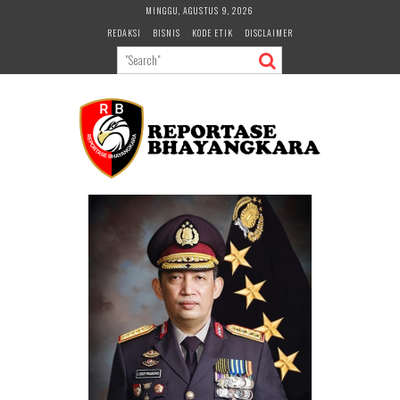
Skip
MINGGU, AGUSTUS 9, 2026
to
REDAKSI
BISNIS
KODE ETIK
DISCLAIMER
content