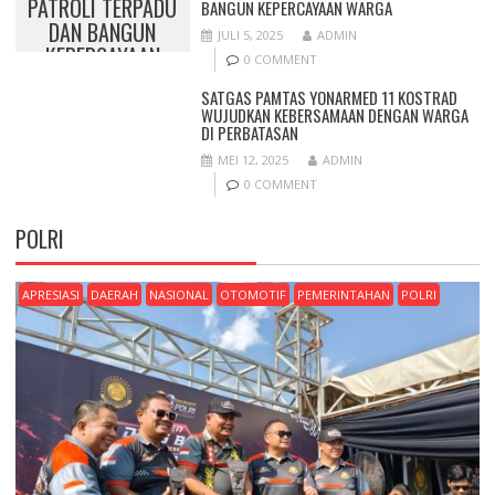
PATROLI TERPADU
BANGUN KEPERCAYAAN WARGA
DAN BANGUN
JULI 5, 2025
ADMIN
KEPERCAYAAN
0 COMMENT
WARGA
SATGAS PAMTAS YONARMED 11 KOSTRAD
WUJUDKAN KEBERSAMAAN DENGAN WARGA
DI PERBATASAN
MEI 12, 2025
ADMIN
0 COMMENT
POLRI
APRESIASI
DAERAH
NASIONAL
OTOMOTIF
PEMERINTAHAN
POLRI