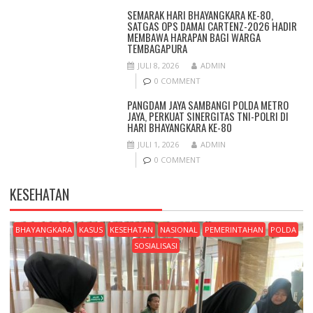
SEMARAK HARI BHAYANGKARA KE-80,
SATGAS OPS DAMAI CARTENZ-2026 HADIR
MEMBAWA HARAPAN BAGI WARGA
TEMBAGAPURA
JULI 8, 2026
ADMIN
0 COMMENT
PANGDAM JAYA SAMBANGI POLDA METRO
JAYA, PERKUAT SINERGITAS TNI-POLRI DI
HARI BHAYANGKARA KE-80
JULI 1, 2026
ADMIN
0 COMMENT
KESEHATAN
BHAYANGKARA
KASUS
KESEHATAN
NASIONAL
PEMERINTAHAN
POLDA
SOSIALISASI