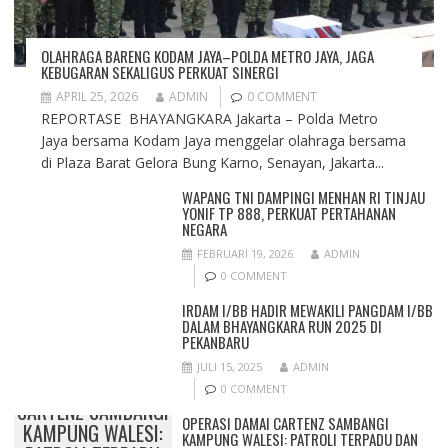
OLAHRAGA BARENG KODAM JAYA–POLDA METRO JAYA, JAGA
KEBUGARAN SEKALIGUS PERKUAT SINERGI
APRIL 25, 2026
ADMIN
0 COMMENT
REPORTASE BHAYANGKARA Jakarta – Polda Metro
Jaya bersama Kodam Jaya menggelar olahraga bersama
di Plaza Barat Gelora Bung Karno, Senayan, Jakarta...
WAPANG TNI DAMPINGI MENHAN RI TINJAU
YONIF TP 888, PERKUAT PERTAHANAN
NEGARA
FEBRUARI 19, 2026
ADMIN
0 COMMENT
IRDAM I/BB HADIR MEWAKILI PANGDAM I/BB
DALAM BHAYANGKARA RUN 2025 DI
PEKANBARU
JULI 15, 2025
ADMIN
OPERASI DAMAI
0 COMMENT
CARTENZ SAMBANGI
OPERASI DAMAI CARTENZ SAMBANGI
KAMPUNG WALESI:
KAMPUNG WALESI: PATROLI TERPADU DAN