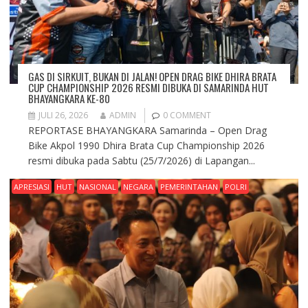
GAS DI SIRKUIT, BUKAN DI JALAN! OPEN DRAG BIKE DHIRA BRATA
CUP CHAMPIONSHIP 2026 RESMI DIBUKA DI SAMARINDA HUT
BHAYANGKARA KE-80
JULI 26, 2026
ADMIN
0 COMMENT
REPORTASE BHAYANGKARA Samarinda – Open Drag
Bike Akpol 1990 Dhira Brata Cup Championship 2026
resmi dibuka pada Sabtu (25/7/2026) di Lapangan...
APRESIASI
HUT
NASIONAL
NEGARA
PEMERINTAHAN
POLRI