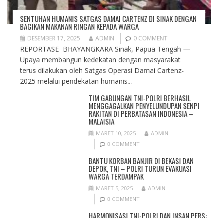
SENTUHAN HUMANIS SATGAS DAMAI CARTENZ DI SINAK DENGAN
BAGIKAN MAKANAN RINGAN KEPADA WARGA
DESEMBER 17, 2025
ADMIN
0 COMMENT
REPORTASE BHAYANGKARA Sinak, Papua Tengah —
Upaya membangun kedekatan dengan masyarakat
terus dilakukan oleh Satgas Operasi Damai Cartenz-
2025 melalui pendekatan humanis...
TIM GABUNGAN TNI-POLRI BERHASIL
MENGGAGALKAN PENYELUNDUPAN SENPI
RAKITAN DI PERBATASAN INDONESIA –
MALAISIA
MARET 10, 2025
ADMIN
0 COMMENT
BANTU KORBAN BANJIR DI BEKASI DAN
DEPOK, TNI – POLRI TURUN EVAKUASI
WARGA TERDAMPAK
MARET 5, 2025
ADMIN
0 COMMENT
HARMONISASI TNI-POLRI DAN INSAN PERS: