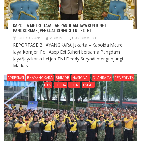
KAPOLDA METRO JAYA DAN PANGDAM JAYA KUNJUNGI
PANGKORMAR, PERKUAT SINERGI TNI-POLRI
JULI 30, 2026
ADMIN
0 COMMENT
REPORTASE BHAYANGKARA Jakarta – Kapolda Metro
Jaya Komjen Pol. Asep Edi Suheri bersama Pangdam
Jaya/Jayakarta Letjen TNI Deddy Suryadi mengunjungi
Markas...
APRESIASI
BHAYANGKARA
BRIMOB
NASIONAL
OLAHRAGA
PEMERINTA
HAN
POLDA
POLRI
TNI AD