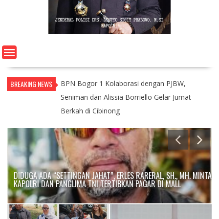
BREAKING NEWS
BPN Bogor 1 Kolaborasi dengan PJBW,
Prestasi Penentu: CAT Berstandar Olimpiade
Seniman dan Alissia Borriello Gelar Jumat
Antar 350 Catar Lolos Akpol 2026
Berkah di Cibinong
DIDUGA ADA “SETTINGAN JAHAT”, ERLES RARERAL, SH., MH. MINTA
KAPOLRI DAN PANGLIMA TNI TERTIBKAN PAGAR DI MALL