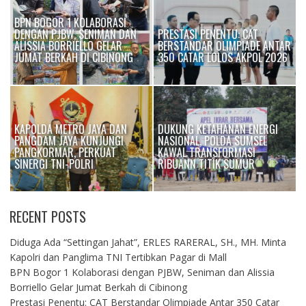
BPN BOGOR 1 KOLABORASI
DENGAN PJBW, SENIMAN DAN
PRESTASI PENENTU: CAT
I
ALISSIA BORRIELLO GELAR
BERSTANDAR OLIMPIADE ANTAR
JUMAT BERKAH DI CIBINONG
350 CATAR LOLOS AKPOL 2026
KAPOLDA METRO JAYA DAN
DUKUNG KETAHANAN ENERGI
PANGDAM JAYA KUNJUNGI
NASIONAL, POLDA SUMSEL
OK
PANGKORMAR, PERKUAT
KAWAL TRANSFORMASI
SINERGI TNI-POLRI
RIBUANN TITIK SUMUR
RECENT POSTS
Diduga Ada “Settingan Jahat”, ERLES RARERAL, SH., MH. Minta
Kapolri dan Panglima TNI Tertibkan Pagar di Mall
BPN Bogor 1 Kolaborasi dengan PJBW, Seniman dan Alissia
Borriello Gelar Jumat Berkah di Cibinong
Prestasi Penentu: CAT Berstandar Olimpiade Antar 350 Catar