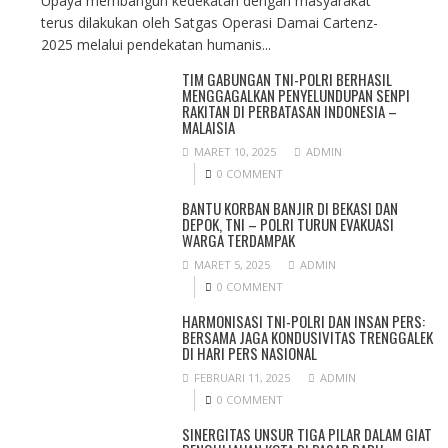
Upaya membangun kedekatan dengan masyarakat
terus dilakukan oleh Satgas Operasi Damai Cartenz-
2025 melalui pendekatan humanis...
TIM GABUNGAN TNI-POLRI BERHASIL
MENGGAGALKAN PENYELUNDUPAN SENPI
RAKITAN DI PERBATASAN INDONESIA –
MALAISIA
MARET 10, 2025
ADMIN
0 COMMENT
BANTU KORBAN BANJIR DI BEKASI DAN
DEPOK, TNI – POLRI TURUN EVAKUASI
WARGA TERDAMPAK
MARET 5, 2025
ADMIN
0 COMMENT
HARMONISASI TNI-POLRI DAN INSAN PERS:
BERSAMA JAGA KONDUSIVITAS TRENGGALEK
DI HARI PERS NASIONAL
FEBRUARI 11, 2025
ADMIN
0 COMMENT
SINERGITAS UNSUR TIGA PILAR DALAM GIAT