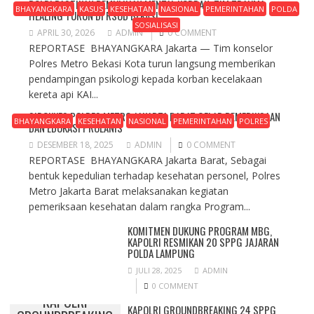
POLRI PASTIKAN PEMULIHAN MENTAL KORBAN, TIM TRAUMA
BHAYANGKARA
KASUS
KESEHATAN
NASIONAL
PEMERINTAHAN
POLDA
HEALING TURUN DI RSUD BEKASI
SOSIALISASI
APRIL 30, 2026
ADMIN
0 COMMENT
REPORTASE BHAYANGKARA Jakarta — Tim konselor
Polres Metro Bekasi Kota turun langsung memberikan
pendampingan psikologi kepada korban kecelakaan
kereta api KAI...
SIDOKKES POLRES METRO JAKARTA BARAT GELAR PEMERIKSAAN
BHAYANGKARA
KESEHATAN
NASIONAL
PEMERINTAHAN
POLRES
DAN EDUKASI PROLANIS
DESEMBER 18, 2025
ADMIN
0 COMMENT
REPORTASE BHAYANGKARA Jakarta Barat, Sebagai
bentuk kepedulian terhadap kesehatan personel, Polres
Metro Jakarta Barat melaksanakan kegiatan
pemeriksaan kesehatan dalam rangka Program...
KOMITMEN DUKUNG PROGRAM MBG,
KAPOLRI RESMIKAN 20 SPPG JAJARAN
POLDA LAMPUNG
JULI 28, 2025
ADMIN
0 COMMENT
KAPOLRI
KAPOLRI GROUNDBREAKING 24 SPPG