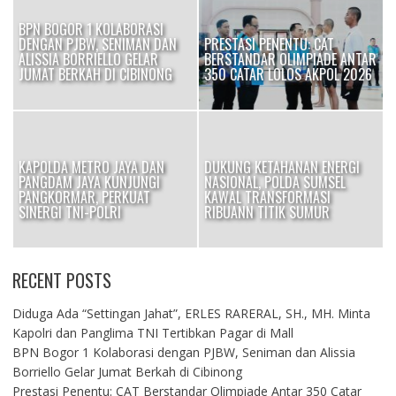
BPN BOGOR 1 KOLABORASI
DENGAN PJBW, SENIMAN DAN
PRESTASI PENENTU: CAT
I
ALISSIA BORRIELLO GELAR
BERSTANDAR OLIMPIADE ANTAR
JUMAT BERKAH DI CIBINONG
350 CATAR LOLOS AKPOL 2026
KAPOLDA METRO JAYA DAN
DUKUNG KETAHANAN ENERGI
PANGDAM JAYA KUNJUNGI
NASIONAL, POLDA SUMSEL
OK
PANGKORMAR, PERKUAT
KAWAL TRANSFORMASI
SINERGI TNI-POLRI
RIBUANN TITIK SUMUR
RECENT POSTS
Diduga Ada “Settingan Jahat”, ERLES RARERAL, SH., MH. Minta
Kapolri dan Panglima TNI Tertibkan Pagar di Mall
BPN Bogor 1 Kolaborasi dengan PJBW, Seniman dan Alissia
Borriello Gelar Jumat Berkah di Cibinong
Prestasi Penentu: CAT Berstandar Olimpiade Antar 350 Catar