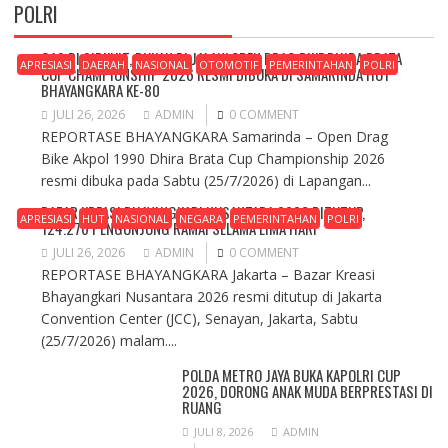
POLRI
GAS DI SIRKUIT, BUKAN DI JALAN! OPEN DRAG BIKE DHIRA BRATA
APRESIASI
DAERAH
NASIONAL
OTOMOTIF
PEMERINTAHAN
POLRI
CUP CHAMPIONSHIP 2026 RESMI DIBUKA DI SAMARINDA HUT
BHAYANGKARA KE-80
JULI 26, 2026
ADMIN
0 COMMENT
REPORTASE BHAYANGKARA Samarinda – Open Drag
Bike Akpol 1990 Dhira Brata Cup Championship 2026
resmi dibuka pada Sabtu (25/7/2026) di Lapangan...
BAZAR KREASI BHAYANGKARI NUSANTARA 2026 DITUTUP,
APRESIASI
HUT
NASIONAL
NEGARA
PEMERINTAHAN
POLRI
124.276 PENGUNJUNG RAMAI SELAMA LIMA HARI
JULI 26, 2026
ADMIN
0 COMMENT
REPORTASE BHAYANGKARA Jakarta – Bazar Kreasi
Bhayangkari Nusantara 2026 resmi ditutup di Jakarta
Convention Center (JCC), Senayan, Jakarta, Sabtu
(25/7/2026) malam....
POLDA METRO JAYA BUKA KAPOLRI CUP
2026, DORONG ANAK MUDA BERPRESTASI DI
RUANG
JULI 8, 2026
ADMIN