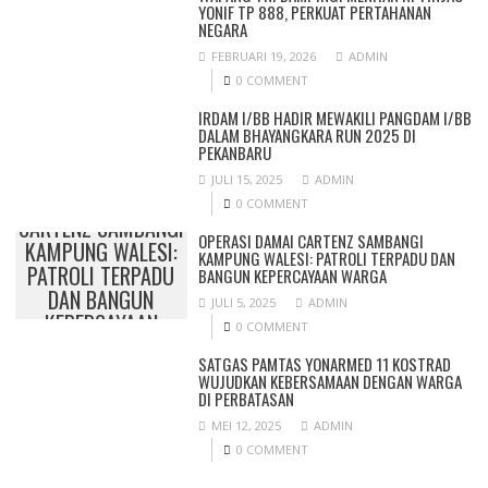
YONIF TP 888, PERKUAT PERTAHANAN
NEGARA
FEBRUARI 19, 2026
ADMIN
0 COMMENT
IRDAM I/BB HADIR MEWAKILI PANGDAM I/BB
DALAM BHAYANGKARA RUN 2025 DI
PEKANBARU
JULI 15, 2025
ADMIN
OPERASI DAMAI
0 COMMENT
CARTENZ SAMBANGI
OPERASI DAMAI CARTENZ SAMBANGI
KAMPUNG WALESI:
KAMPUNG WALESI: PATROLI TERPADU DAN
PATROLI TERPADU
BANGUN KEPERCAYAAN WARGA
DAN BANGUN
JULI 5, 2025
ADMIN
KEPERCAYAAN
0 COMMENT
WARGA
SATGAS PAMTAS YONARMED 11 KOSTRAD
WUJUDKAN KEBERSAMAAN DENGAN WARGA
DI PERBATASAN
MEI 12, 2025
ADMIN
0 COMMENT