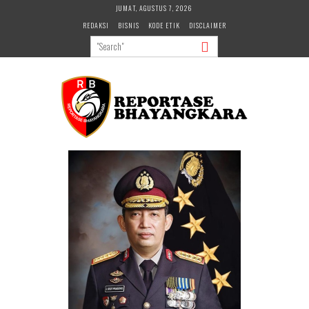
Skip
JUMAT, AGUSTUS 7, 2026
to
REDAKSI
BISNIS
KODE ETIK
DISCLAIMER
content