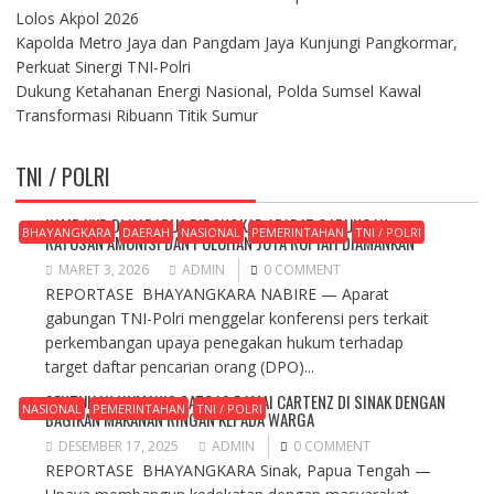
Lolos Akpol 2026
Kapolda Metro Jaya dan Pangdam Jaya Kunjungi Pangkormar,
Perkuat Sinergi TNI-Polri
Dukung Ketahanan Energi Nasional, Polda Sumsel Kawal
Transformasi Ribuann Titik Sumur
TNI / POLRI
KAMP KKB DI NABARUA DIBONGKAR APARAT GABUNGAN,
BHAYANGKARA
DAERAH
NASIONAL
PEMERINTAHAN
TNI / POLRI
RATUSAN AMUNISI DAN PULUHAN JUTA RUPIAH DIAMANKAN
MARET 3, 2026
ADMIN
0 COMMENT
REPORTASE BHAYANGKARA NABIRE — Aparat
gabungan TNI-Polri menggelar konferensi pers terkait
perkembangan upaya penegakan hukum terhadap
target daftar pencarian orang (DPO)...
SENTUHAN HUMANIS SATGAS DAMAI CARTENZ DI SINAK DENGAN
NASIONAL
PEMERINTAHAN
TNI / POLRI
BAGIKAN MAKANAN RINGAN KEPADA WARGA
DESEMBER 17, 2025
ADMIN
0 COMMENT
REPORTASE BHAYANGKARA Sinak, Papua Tengah —