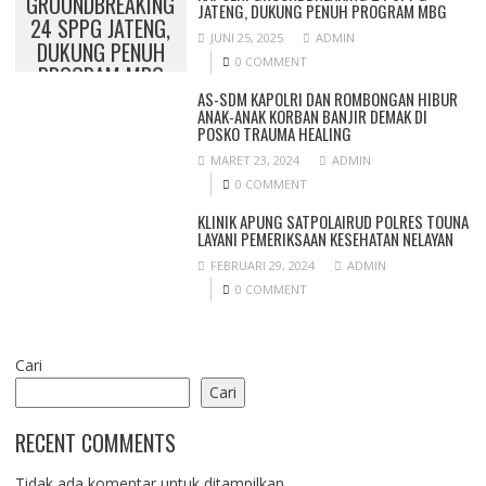
GROUNDBREAKING
JATENG, DUKUNG PENUH PROGRAM MBG
24 SPPG JATENG,
JUNI 25, 2025
ADMIN
DUKUNG PENUH
0 COMMENT
PROGRAM MBG
AS-SDM KAPOLRI DAN ROMBONGAN HIBUR
ANAK-ANAK KORBAN BANJIR DEMAK DI
POSKO TRAUMA HEALING
MARET 23, 2024
ADMIN
0 COMMENT
KLINIK APUNG SATPOLAIRUD POLRES TOUNA
LAYANI PEMERIKSAAN KESEHATAN NELAYAN
FEBRUARI 29, 2024
ADMIN
0 COMMENT
Cari
Cari
RECENT COMMENTS
Tidak ada komentar untuk ditampilkan.