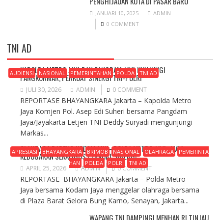
PENGHIJAUAN KOTA DI PASAR BARU
JANUARI 10, 2025
ADMIN
0 COMMENT
TNI AD
KAPOLDA METRO JAYA DAN PANGDAM JAYA KUNJUNGI
AUDIENSI
NASIONAL
PEMERINTAHAN
POLDA
TNI AD
PANGKORMAR, PERKUAT SINERGI TNI-POLRI
JULI 30, 2026
ADMIN
0 COMMENT
REPORTASE BHAYANGKARA Jakarta – Kapolda Metro
Jaya Komjen Pol. Asep Edi Suheri bersama Pangdam
Jaya/Jayakarta Letjen TNI Deddy Suryadi mengunjungi
Markas...
OLAHRAGA BARENG KODAM JAYA–POLDA METRO JAYA, JAGA
APRESIASI
BHAYANGKARA
BRIMOB
NASIONAL
OLAHRAGA
PEMERINTA
KEBUGARAN SEKALIGUS PERKUAT SINERGI
HAN
POLDA
POLRI
TNI AD
APRIL 25, 2026
ADMIN
0 COMMENT
REPORTASE BHAYANGKARA Jakarta – Polda Metro
Jaya bersama Kodam Jaya menggelar olahraga bersama
di Plaza Barat Gelora Bung Karno, Senayan, Jakarta...
WAPANG TNI DAMPINGI MENHAN RI TINJAU