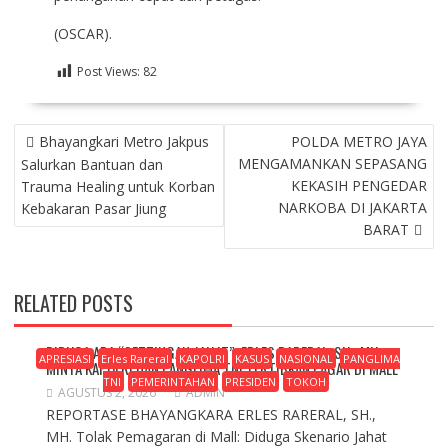
(OSCAR).
Post Views:
82
NAVIGASI
Bhayangkari Metro Jakpus
POLDA METRO JAYA
POS
MENGAMANKAN SEPASANG
Salurkan Bantuan dan
KEKASIH PENGEDAR
Trauma Healing untuk Korban
NARKOBA DI JAKARTA
Kebakaran Pasar Jiung
BARAT
RELATED POSTS
DIDUGA ADA “SETTINGAN JAHAT”, ERLES RARERAL, SH., MH.
APRESIASI
Erles Rareral
KAPOLRI
KASUS
NASIONAL
PANGLIMA
MINTA KAPOLRI DAN PANGLIMA TNI TERTIBKAN PAGAR DI MALL
TNI
PEMERINTAHAN
PRESIDEN
TOKOH
AGUSTUS 2, 2026
ADMIN
REPORTASE BHAYANGKARA ERLES RARERAL, SH.,
MH. Tolak Pemagaran di Mall: Diduga Skenario Jahat