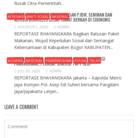
Rusak Citra Pemerintah...
BPN BOGOR 1 KOLABORASI DENGAN PJBW, SENIMAN DAN
APRESIASI
BAKTI SOSIAL
NASIONAL
ALISSIA BORRIELLO GELAR JUMAT BERKAH DI CIBINONG
AGUSTUS 1, 2026
ADMIN
REPORTASE BHAYANGKARA Bagikan Ratusan Paket
Makanan, Wujud Kepedulian Sosial dan Semangat
Kebersamaan di Kabupaten Bogor KABUPATEN...
KAPOLDA METRO JAYA DAN PANGDAM JAYA KUNJUNGI
AUDIENSI
NASIONAL
PEMERINTAHAN
POLDA
TNI AD
PANGKORMAR, PERKUAT SINERGI TNI-POLRI
JULI 30, 2026
ADMIN
REPORTASE BHAYANGKARA Jakarta – Kapolda Metro
Jaya Komjen Pol. Asep Edi Suheri bersama Pangdam
Jaya/Jayakarta Letjen...
LEAVE A COMMENT