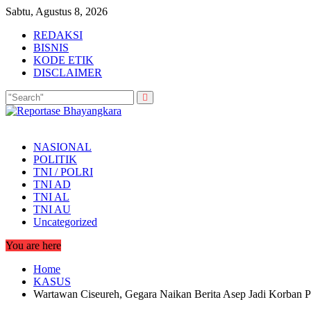
Skip
Sabtu, Agustus 8, 2026
to
REDAKSI
content
BISNIS
KODE ETIK
DISCLAIMER
NASIONAL
POLITIK
TNI / POLRI
TNI AD
TNI AL
TNI AU
Uncategorized
You are here
Home
KASUS
Wartawan Ciseureh, Gegara Naikan Berita Asep Jadi Korban 