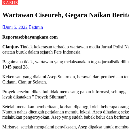
KASUS
Wartawan Ciseureh, Gegara Naikan Berit
Juni 5, 2022
admin
Reportasebhayangkara.com
Cianjur-
Tindak kekerasan terhadap wartawan media Jurnal Polisi N
catatan buruk dalam sejarah Pers Indonesia.
Bagaimana tidak, wartawan yang melaksanakan tugas jurnalistik dil
1945 pasal 28.
Kekerasan yang dialami Asep Sutarman, berawal dari pemberitaan t
Cidaun, Cianjur Selatan.
Proyek tersebut diketahui tidak memasang papan informasi, sehingga
layak dikatakan ” Proyek Siluman”.
Setelah menaikan pemberitaan, korban dipanggil oleh beberapa ora
Namun nahas ditengah perjalanan menuju lokasi, Asep dihadang sekel
melakukan pengeroyokan. Asep yang sudah babak belur dan berlumu
Mirisnya, setelah mengalami penyiksaan, Asep dipaksa untuk membua