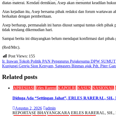
diatas materai. Kendati demikian, Asep akan menuntut keadilan hukum 
Atas kejadian itu, Asep bersama pihak redaksi dan forum wartawan a
berkaitan dengan pemberitaan.
Asep berharap, permasalah ini harus diusut sampai tuntas oleh piha
tidak terulang dikemudian hari.
Sampai berita ini ditayangkan belum mendapat konfirmasi dari pihak-p
(Red/Mrc).
Post Views:
155
Navigasi
Ir. Irawan Tokoh Politik PAN Penggurus Pujakesuma DPW SUMUT
Kunjungi Gereja Sion Kenyam, Satgasres Binmas ajak Pdt. Piter Ga
pos
Related posts
APRESIASI
Erles Rareral
KAPOLRI
KASUS
NASIONAL
Diduga Ada “Settingan Jahat”, ERLES RARERAL, SH., MH
Agustus 2, 2026
admin
REPORTASE BHAYANGKARA ERLES RARERAL, SH., MH. Tolak