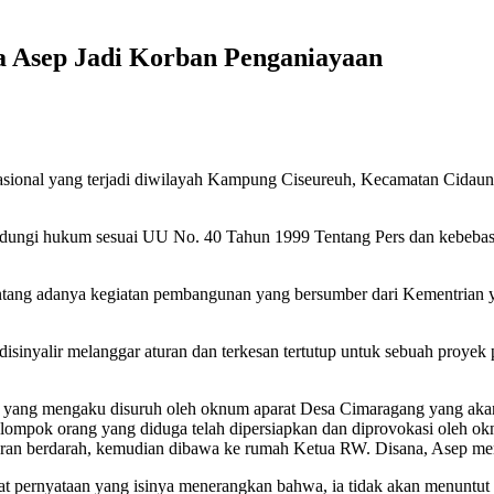
a Asep Jadi Korban Penganiayaan
asional yang terjadi diwilayah Kampung Ciseureuh, Kecamatan Cidaun
indungi hukum sesuai UU No. 40 Tahun 1999 Tentang Pers dan kebebas
entang adanya kegiatan pembangunan yang bersumber dari Kementrian 
 disinyalir melanggar aturan dan terkesan tertutup untuk sebuah proy
ng yang mengaku disuruh oleh oknum aparat Desa Cimaragang yang aka
ompok orang yang diduga telah dipersiapkan dan diprovokasi oleh okn
ran berdarah, kemudian dibawa ke rumah Ketua RW. Disana, Asep men
t pernyataan yang isinya menerangkan bahwa, ia tidak akan menuntut 