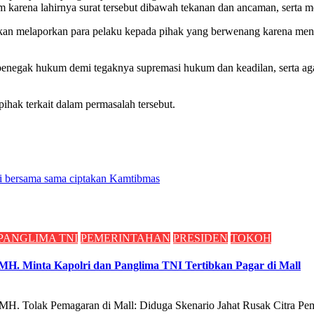
karena lahirnya surat tersebut dibawah tekanan dan ancaman, serta mem
kan melaporkan para pelaku kepada pihak yang berwenang karena menur
k penegak hukum demi tegaknya supremasi hukum dan keadilan, serta aga
ihak terkait dalam permasalah tersebut.
ni bersama sama ciptakan Kamtibmas
PANGLIMA TNI
PEMERINTAHAN
PRESIDEN
TOKOH
. Minta Kapolri dan Panglima TNI Tertibkan Pagar di Mall
 Pemagaran di Mall: Diduga Skenario Jahat Rusak Citra Pemer