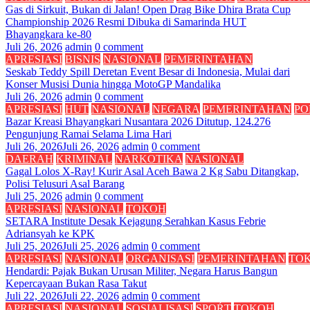
Gas di Sirkuit, Bukan di Jalan! Open Drag Bike Dhira Brata Cup
Championship 2026 Resmi Dibuka di Samarinda HUT
Bhayangkara ke-80
Juli 26, 2026
admin
0 comment
APRESIASI
BISNIS
NASIONAL
PEMERINTAHAN
Seskab Teddy Spill Deretan Event Besar di Indonesia, Mulai dari
Konser Musisi Dunia hingga MotoGP Mandalika
Juli 26, 2026
admin
0 comment
APRESIASI
HUT
NASIONAL
NEGARA
PEMERINTAHAN
PO
Bazar Kreasi Bhayangkari Nusantara 2026 Ditutup, 124.276
Pengunjung Ramai Selama Lima Hari
Juli 26, 2026
Juli 26, 2026
admin
0 comment
DAERAH
KRIMINAL
NARKOTIKA
NASIONAL
Gagal Lolos X-Ray! Kurir Asal Aceh Bawa 2 Kg Sabu Ditangkap,
Polisi Telusuri Asal Barang
Juli 25, 2026
admin
0 comment
APRESIASI
NASIONAL
TOKOH
SETARA Institute Desak Kejagung Serahkan Kasus Febrie
Adriansyah ke KPK
Juli 25, 2026
Juli 25, 2026
admin
0 comment
APRESIASI
NASIONAL
ORGANISASI
PEMERINTAHAN
TO
Hendardi: Pajak Bukan Urusan Militer, Negara Harus Bangun
Kepercayaan Bukan Rasa Takut
Juli 22, 2026
Juli 22, 2026
admin
0 comment
APRESIASI
NASIONAL
SOSIALISASI
SPOŔT
TOKOH