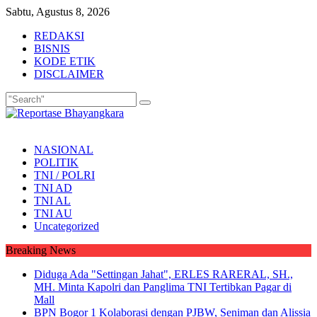
Skip
Sabtu, Agustus 8, 2026
to
REDAKSI
content
BISNIS
KODE ETIK
DISCLAIMER
NASIONAL
POLITIK
TNI / POLRI
TNI AD
TNI AL
TNI AU
Uncategorized
Breaking News
Diduga Ada "Settingan Jahat", ERLES RARERAL, SH.,
MH. Minta Kapolri dan Panglima TNI Tertibkan Pagar di
Mall
BPN Bogor 1 Kolaborasi dengan PJBW, Seniman dan Alissia