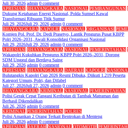
Juli 30, 2026
admin
0 comment
APRESIASI
BHAYANGKARA
NASIONAL
PEMBANGUNAN
Dukung Ketahanan Energi Nasional, Polda Sumsel Kawal
Transformasi Ribuann Titik Sumur
Juli 29, 2026
Juli 29, 2026
admin
0 comment
BHAYANGKARA
KAPOLRI
NASIONAL
ORGANISASI
PEME
Komjen Pol. Prof. Dr. Dedi Prasetyo, Lantik Pengurus Pusat KBPP
Polri 2026–2031, Awali Konsolidasi Organisasi Nasional
Juli 29, 2026
Juli 29, 2026
admin
0 comment
APRESIASI
BHAYANGKARA
NASIONAL
PEMERINTAHAN
Wakapolri Kukuhkan Pengurus KBPP Polri 2026–2031, Dorong
SDM Unggul dan Berdaya Saing
Juli 29, 2026
admin
0 comment
APRESIASI
BHAYANGKARA
DAERAH
KAPOLRI
NASIONA
Bulutangkis Kapolri Cup 2026 Resmi Dibuka, Diikuti 1.219 Peserta
Kategori Umum, Polri, dan Difabel
Juli 27, 2026
Juli 27, 2026
admin
0 comment
BHAYANGKARA
KRIMINAL
NASIONAL
PEMERINTAHAN
Polisi Gerak Cepat Tangani Keributan di Tambak Matraman dan
Berhasil Dikendalikan
Juli 26, 2026
admin
0 comment
KRIMINAL
PEMERINTAHAN
POLRES
Polisi Amankan 2 Orang Terkait Bentrokan di Menteng
Juli 26, 2026
admin
0 comment
APRESIASI
DAERAH
NASIONAL
OTOMOTIF
PEMERINTA