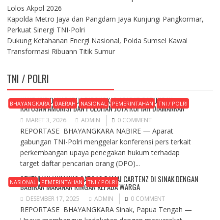
Lolos Akpol 2026
Kapolda Metro Jaya dan Pangdam Jaya Kunjungi Pangkormar,
Perkuat Sinergi TNI-Polri
Dukung Ketahanan Energi Nasional, Polda Sumsel Kawal
Transformasi Ribuann Titik Sumur
TNI / POLRI
KAMP KKB DI NABARUA DIBONGKAR APARAT GABUNGAN,
BHAYANGKARA
DAERAH
NASIONAL
PEMERINTAHAN
TNI / POLRI
RATUSAN AMUNISI DAN PULUHAN JUTA RUPIAH DIAMANKAN
MARET 3, 2026
ADMIN
0 COMMENT
REPORTASE BHAYANGKARA NABIRE — Aparat
gabungan TNI-Polri menggelar konferensi pers terkait
perkembangan upaya penegakan hukum terhadap
target daftar pencarian orang (DPO)...
SENTUHAN HUMANIS SATGAS DAMAI CARTENZ DI SINAK DENGAN
NASIONAL
PEMERINTAHAN
TNI / POLRI
BAGIKAN MAKANAN RINGAN KEPADA WARGA
DESEMBER 17, 2025
ADMIN
0 COMMENT
REPORTASE BHAYANGKARA Sinak, Papua Tengah —