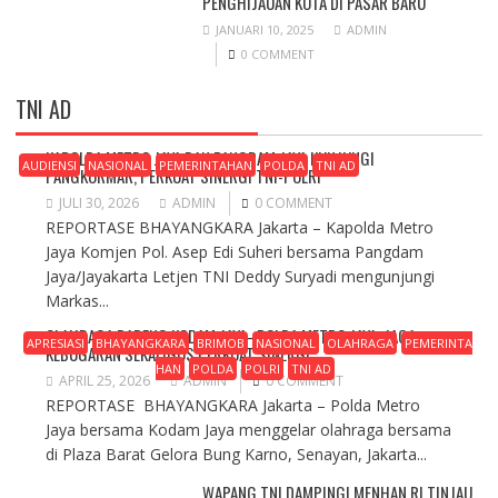
PENGHIJAUAN KOTA DI PASAR BARU
JANUARI 10, 2025
ADMIN
0 COMMENT
TNI AD
KAPOLDA METRO JAYA DAN PANGDAM JAYA KUNJUNGI
AUDIENSI
NASIONAL
PEMERINTAHAN
POLDA
TNI AD
PANGKORMAR, PERKUAT SINERGI TNI-POLRI
JULI 30, 2026
ADMIN
0 COMMENT
REPORTASE BHAYANGKARA Jakarta – Kapolda Metro
Jaya Komjen Pol. Asep Edi Suheri bersama Pangdam
Jaya/Jayakarta Letjen TNI Deddy Suryadi mengunjungi
Markas...
OLAHRAGA BARENG KODAM JAYA–POLDA METRO JAYA, JAGA
APRESIASI
BHAYANGKARA
BRIMOB
NASIONAL
OLAHRAGA
PEMERINTA
KEBUGARAN SEKALIGUS PERKUAT SINERGI
HAN
POLDA
POLRI
TNI AD
APRIL 25, 2026
ADMIN
0 COMMENT
REPORTASE BHAYANGKARA Jakarta – Polda Metro
Jaya bersama Kodam Jaya menggelar olahraga bersama
di Plaza Barat Gelora Bung Karno, Senayan, Jakarta...
WAPANG TNI DAMPINGI MENHAN RI TINJAU