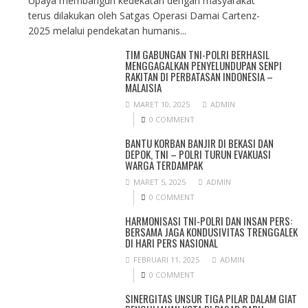
Upaya membangun kedekatan dengan masyarakat
terus dilakukan oleh Satgas Operasi Damai Cartenz-
2025 melalui pendekatan humanis...
TIM GABUNGAN TNI-POLRI BERHASIL
MENGGAGALKAN PENYELUNDUPAN SENPI
RAKITAN DI PERBATASAN INDONESIA –
MALAISIA
MARET 10, 2025
ADMIN
0 COMMENT
BANTU KORBAN BANJIR DI BEKASI DAN
DEPOK, TNI – POLRI TURUN EVAKUASI
WARGA TERDAMPAK
MARET 5, 2025
ADMIN
0 COMMENT
HARMONISASI TNI-POLRI DAN INSAN PERS:
BERSAMA JAGA KONDUSIVITAS TRENGGALEK
DI HARI PERS NASIONAL
FEBRUARI 11, 2025
ADMIN
0 COMMENT
SINERGITAS UNSUR TIGA PILAR DALAM GIAT