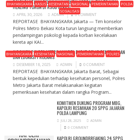
POLRI PASTIKAN PEMULIHAN MENTAL KORBAN, TIM TRAUMA
BHAYANGKARA
KASUS
KESEHATAN
NASIONAL
PEMERINTAHAN
POLDA
HEALING TURUN DI RSUD BEKASI
SOSIALISASI
APRIL 30, 2026
ADMIN
0 COMMENT
REPORTASE BHAYANGKARA Jakarta — Tim konselor
Polres Metro Bekasi Kota turun langsung memberikan
pendampingan psikologi kepada korban kecelakaan
kereta api KAI...
SIDOKKES POLRES METRO JAKARTA BARAT GELAR PEMERIKSAAN
BHAYANGKARA
KESEHATAN
NASIONAL
PEMERINTAHAN
POLRES
DAN EDUKASI PROLANIS
DESEMBER 18, 2025
ADMIN
0 COMMENT
REPORTASE BHAYANGKARA Jakarta Barat, Sebagai
bentuk kepedulian terhadap kesehatan personel, Polres
Metro Jakarta Barat melaksanakan kegiatan
pemeriksaan kesehatan dalam rangka Program...
KOMITMEN DUKUNG PROGRAM MBG,
KAPOLRI RESMIKAN 20 SPPG JAJARAN
POLDA LAMPUNG
JULI 28, 2025
ADMIN
0 COMMENT
KAPOLRI
KAPOLRI GROUNDBREAKING 24 SPPG