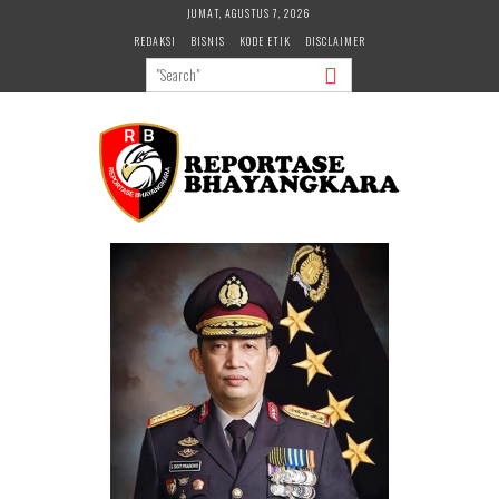
Skip
JUMAT, AGUSTUS 7, 2026
to
REDAKSI
BISNIS
KODE ETIK
DISCLAIMER
content