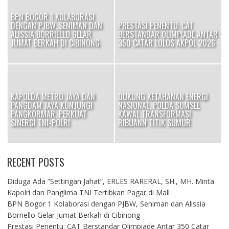
BPN BOGOR 1 KOLABORASI
DENGAN PJBW, SENIMAN DAN
PRESTASI PENENTU: CAT
I
ALISSIA BORRIELLO GELAR
BERSTANDAR OLIMPIADE ANTAR
JUMAT BERKAH DI CIBINONG
350 CATAR LOLOS AKPOL 2026
KAPOLDA METRO JAYA DAN
DUKUNG KETAHANAN ENERGI
PANGDAM JAYA KUNJUNGI
NASIONAL, POLDA SUMSEL
OK
PANGKORMAR, PERKUAT
KAWAL TRANSFORMASI
SINERGI TNI-POLRI
RIBUANN TITIK SUMUR
RECENT POSTS
Diduga Ada “Settingan Jahat”, ERLES RARERAL, SH., MH. Minta
Kapolri dan Panglima TNI Tertibkan Pagar di Mall
BPN Bogor 1 Kolaborasi dengan PJBW, Seniman dan Alissia
Borriello Gelar Jumat Berkah di Cibinong
Prestasi Penentu: CAT Berstandar Olimpiade Antar 350 Catar