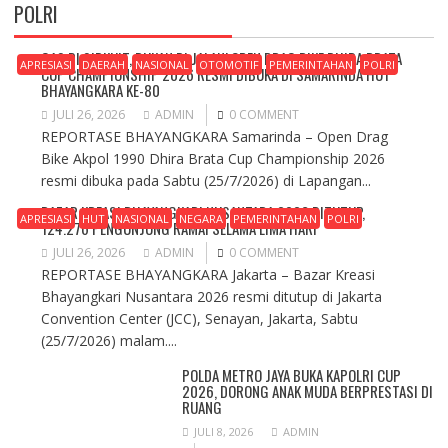
POLRI
GAS DI SIRKUIT, BUKAN DI JALAN! OPEN DRAG BIKE DHIRA BRATA
APRESIASI
DAERAH
NASIONAL
OTOMOTIF
PEMERINTAHAN
POLRI
CUP CHAMPIONSHIP 2026 RESMI DIBUKA DI SAMARINDA HUT
BHAYANGKARA KE-80
JULI 26, 2026
ADMIN
0 COMMENT
REPORTASE BHAYANGKARA Samarinda – Open Drag
Bike Akpol 1990 Dhira Brata Cup Championship 2026
resmi dibuka pada Sabtu (25/7/2026) di Lapangan...
BAZAR KREASI BHAYANGKARI NUSANTARA 2026 DITUTUP,
APRESIASI
HUT
NASIONAL
NEGARA
PEMERINTAHAN
POLRI
124.276 PENGUNJUNG RAMAI SELAMA LIMA HARI
JULI 26, 2026
ADMIN
0 COMMENT
REPORTASE BHAYANGKARA Jakarta – Bazar Kreasi
Bhayangkari Nusantara 2026 resmi ditutup di Jakarta
Convention Center (JCC), Senayan, Jakarta, Sabtu
(25/7/2026) malam....
POLDA METRO JAYA BUKA KAPOLRI CUP
2026, DORONG ANAK MUDA BERPRESTASI DI
RUANG
JULI 8, 2026
ADMIN