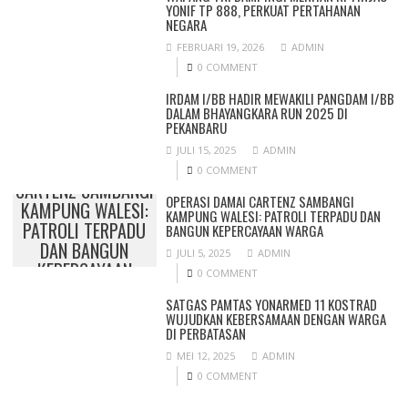
YONIF TP 888, PERKUAT PERTAHANAN
NEGARA
FEBRUARI 19, 2026
ADMIN
0 COMMENT
IRDAM I/BB HADIR MEWAKILI PANGDAM I/BB
DALAM BHAYANGKARA RUN 2025 DI
PEKANBARU
JULI 15, 2025
ADMIN
OPERASI DAMAI
0 COMMENT
CARTENZ SAMBANGI
OPERASI DAMAI CARTENZ SAMBANGI
KAMPUNG WALESI:
KAMPUNG WALESI: PATROLI TERPADU DAN
PATROLI TERPADU
BANGUN KEPERCAYAAN WARGA
DAN BANGUN
JULI 5, 2025
ADMIN
KEPERCAYAAN
0 COMMENT
WARGA
SATGAS PAMTAS YONARMED 11 KOSTRAD
WUJUDKAN KEBERSAMAAN DENGAN WARGA
DI PERBATASAN
MEI 12, 2025
ADMIN
0 COMMENT