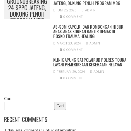
GROUNDBREAKING
JATENG, DUKUNG PENUH PROGRAM MBG
24 SPPG JATENG,
JUNI 25, 2025
ADMIN
DUKUNG PENUH
0 COMMENT
PROGRAM MBG
AS-SDM KAPOLRI DAN ROMBONGAN HIBUR
ANAK-ANAK KORBAN BANJIR DEMAK DI
POSKO TRAUMA HEALING
MARET 23, 2024
ADMIN
0 COMMENT
KLINIK APUNG SATPOLAIRUD POLRES TOUNA
LAYANI PEMERIKSAAN KESEHATAN NELAYAN
FEBRUARI 29, 2024
ADMIN
0 COMMENT
Cari
Cari
RECENT COMMENTS
Tidak ada komentar untuk ditampilkan.