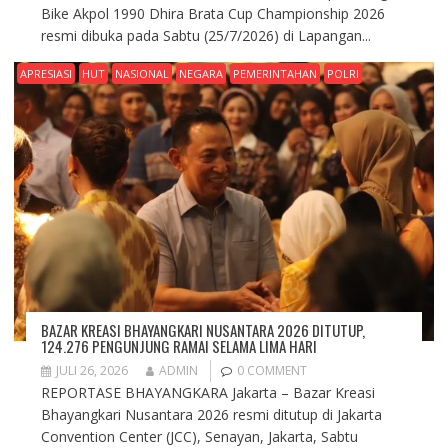
Bike Akpol 1990 Dhira Brata Cup Championship 2026
resmi dibuka pada Sabtu (25/7/2026) di Lapangan...
APRESIASI
HUT
NASIONAL
NEGARA
PEMERINTAHAN
POLRI
BAZAR KREASI BHAYANGKARI NUSANTARA 2026 DITUTUP,
124.276 PENGUNJUNG RAMAI SELAMA LIMA HARI
JULI 26, 2026
ADMIN
0 COMMENT
REPORTASE BHAYANGKARA Jakarta – Bazar Kreasi
Bhayangkari Nusantara 2026 resmi ditutup di Jakarta
Convention Center (JCC), Senayan, Jakarta, Sabtu