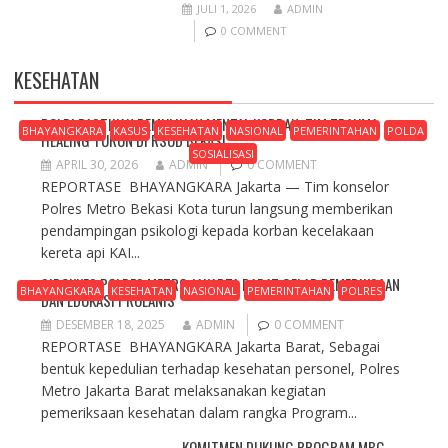
JULI 1, 2026
ADMIN
0 COMMENT
KESEHATAN
POLRI PASTIKAN PEMULIHAN MENTAL KORBAN, TIM TRAUMA
BHAYANGKARA
KASUS
KESEHATAN
NASIONAL
PEMERINTAHAN
POLDA
HEALING TURUN DI RSUD BEKASI
SOSIALISASI
APRIL 30, 2026
ADMIN
0 COMMENT
REPORTASE BHAYANGKARA Jakarta — Tim konselor
Polres Metro Bekasi Kota turun langsung memberikan
pendampingan psikologi kepada korban kecelakaan
kereta api KAI...
SIDOKKES POLRES METRO JAKARTA BARAT GELAR PEMERIKSAAN
BHAYANGKARA
KESEHATAN
NASIONAL
PEMERINTAHAN
POLRES
DAN EDUKASI PROLANIS
DESEMBER 18, 2025
ADMIN
0 COMMENT
REPORTASE BHAYANGKARA Jakarta Barat, Sebagai
bentuk kepedulian terhadap kesehatan personel, Polres
Metro Jakarta Barat melaksanakan kegiatan
pemeriksaan kesehatan dalam rangka Program...
KOMITMEN DUKUNG PROGRAM MBG,