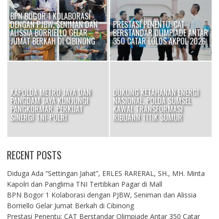
BPN BOGOR 1 KOLABORASI
DENGAN PJBW, SENIMAN DAN
PRESTASI PENENTU: CAT
I
ALISSIA BORRIELLO GELAR
BERSTANDAR OLIMPIADE ANTAR
JUMAT BERKAH DI CIBINONG
350 CATAR LOLOS AKPOL 2026
KAPOLDA METRO JAYA DAN
DUKUNG KETAHANAN ENERGI
PANGDAM JAYA KUNJUNGI
NASIONAL, POLDA SUMSEL
OK
PANGKORMAR, PERKUAT
KAWAL TRANSFORMASI
SINERGI TNI-POLRI
RIBUANN TITIK SUMUR
RECENT POSTS
Diduga Ada “Settingan Jahat”, ERLES RARERAL, SH., MH. Minta
Kapolri dan Panglima TNI Tertibkan Pagar di Mall
BPN Bogor 1 Kolaborasi dengan PJBW, Seniman dan Alissia
Borriello Gelar Jumat Berkah di Cibinong
Prestasi Penentu: CAT Berstandar Olimpiade Antar 350 Catar