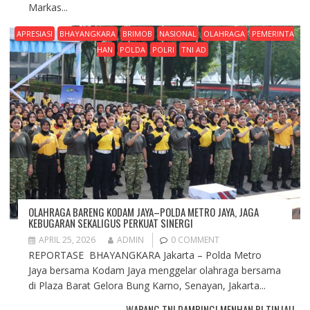
Markas...
APRESIASI
BHAYANGKARA
BRIMOB
NASIONAL
OLAHRAGA
PEMERINTA
HAN
POLDA
POLRI
TNI AD
OLAHRAGA BARENG KODAM JAYA–POLDA METRO JAYA, JAGA
KEBUGARAN SEKALIGUS PERKUAT SINERGI
APRIL 25, 2026
ADMIN
0 COMMENT
REPORTASE BHAYANGKARA Jakarta – Polda Metro
Jaya bersama Kodam Jaya menggelar olahraga bersama
di Plaza Barat Gelora Bung Karno, Senayan, Jakarta...
WAPANG TNI DAMPINGI MENHAN RI TINJAU