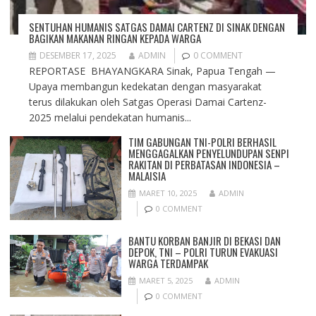
SENTUHAN HUMANIS SATGAS DAMAI CARTENZ DI SINAK DENGAN
BAGIKAN MAKANAN RINGAN KEPADA WARGA
DESEMBER 17, 2025
ADMIN
0 COMMENT
REPORTASE BHAYANGKARA Sinak, Papua Tengah —
Upaya membangun kedekatan dengan masyarakat
terus dilakukan oleh Satgas Operasi Damai Cartenz-
2025 melalui pendekatan humanis...
TIM GABUNGAN TNI-POLRI BERHASIL
MENGGAGALKAN PENYELUNDUPAN SENPI
RAKITAN DI PERBATASAN INDONESIA –
MALAISIA
MARET 10, 2025
ADMIN
0 COMMENT
BANTU KORBAN BANJIR DI BEKASI DAN
DEPOK, TNI – POLRI TURUN EVAKUASI
WARGA TERDAMPAK
MARET 5, 2025
ADMIN
0 COMMENT