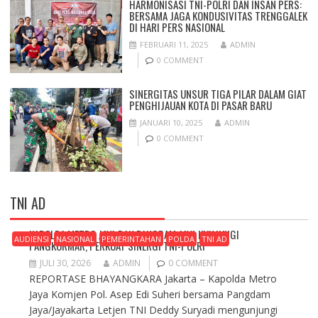
HARMONISASI TNI-POLRI DAN INSAN PERS:
BERSAMA JAGA KONDUSIVITAS TRENGGALEK
DI HARI PERS NASIONAL
FEBRUARI 11, 2025
ADMIN
0 COMMENT
SINERGITAS UNSUR TIGA PILAR DALAM GIAT
PENGHIJAUAN KOTA DI PASAR BARU
JANUARI 10, 2025
ADMIN
0 COMMENT
TNI AD
KAPOLDA METRO JAYA DAN PANGDAM JAYA KUNJUNGI
AUDIENSI
NASIONAL
PEMERINTAHAN
POLDA
TNI AD
PANGKORMAR, PERKUAT SINERGI TNI-POLRI
JULI 30, 2026
ADMIN
0 COMMENT
REPORTASE BHAYANGKARA Jakarta – Kapolda Metro
Jaya Komjen Pol. Asep Edi Suheri bersama Pangdam
Jaya/Jayakarta Letjen TNI Deddy Suryadi mengunjungi