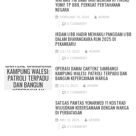
YONIF TP 888, PERKUAT PERTAHANAN
NEGARA
FEBRUARI 19, 2026
ADMIN
0 COMMENT
IRDAM I/BB HADIR MEWAKILI PANGDAM I/BB
DALAM BHAYANGKARA RUN 2025 DI
PEKANBARU
JULI 15, 2025
ADMIN
OPERASI DAMAI
0 COMMENT
CARTENZ SAMBANGI
OPERASI DAMAI CARTENZ SAMBANGI
KAMPUNG WALESI:
KAMPUNG WALESI: PATROLI TERPADU DAN
PATROLI TERPADU
BANGUN KEPERCAYAAN WARGA
DAN BANGUN
JULI 5, 2025
ADMIN
KEPERCAYAAN
0 COMMENT
WARGA
SATGAS PAMTAS YONARMED 11 KOSTRAD
WUJUDKAN KEBERSAMAAN DENGAN WARGA
DI PERBATASAN
MEI 12, 2025
ADMIN
0 COMMENT