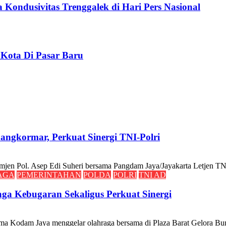
 Kondusivitas Trenggalek di Hari Pers Nasional
 Kota Di Pasar Baru
ngkormar, Perkuat Sinergi TNI-Polri
l. Asep Edi Suheri bersama Pangdam Jaya/Jayakarta Letjen TNI 
AGA
PEMERINTAHAN
POLDA
POLRI
TNI AD
ga Kebugaran Sekaligus Perkuat Sinergi
am Jaya menggelar olahraga bersama di Plaza Barat Gelora Bung 