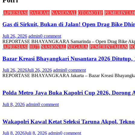
APRESIASI
DAERAH
NASIONAL
OTOMOTIF
PEMERINTA
Gas di Sirkuit, Bukan di Jalan! Open Drag Bike D
Juli 26, 2026
admin
0 comment
REPORTASE BHAYANGKARA Samarinda – Open Drag Bike Akpol 1990
APRESIASI
HUT
NASIONAL
NEGARA
PEMERINTAHAN
PO
Bazar Kreasi Bhayangkari Nusantara 2026 Ditutup,
Juli 26, 2026
Juli 26, 2026
admin
0 comment
REPORTASE BHAYANGKARA Jakarta – Bazar Kreasi Bhayangkari Nusan
Polda Metro Jaya Buka Kapolri Cup 2026, Dorong 
Juli 8, 2026
admin
0 comment
Wakapolri Kawal Ketat Seleksi Taruna Akpol, Tekn
Juli 8, 2026
Juli 8, 2026
admin
0 comment