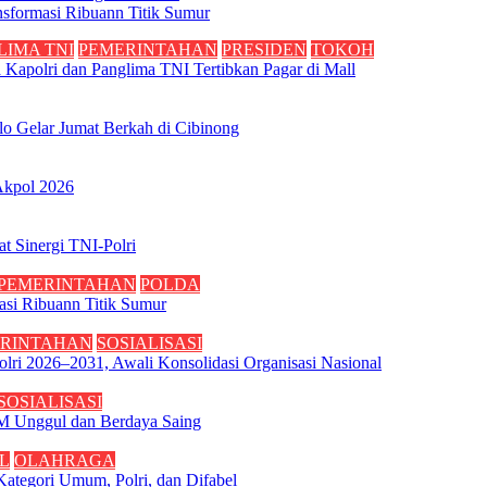
sformasi Ribuann Titik Sumur
LIMA TNI
PEMERINTAHAN
PRESIDEN
TOKOH
apolri dan Panglima TNI Tertibkan Pagar di Mall
o Gelar Jumat Berkah di Cibinong
 Akpol 2026
t Sinergi TNI-Polri
PEMERINTAHAN
POLDA
si Ribuann Titik Sumur
RINTAHAN
SOSIALISASI
olri 2026–2031, Awali Konsolidasi Organisasi Nasional
SOSIALISASI
M Unggul dan Berdaya Saing
L
OLAHRAGA
Kategori Umum, Polri, dan Difabel