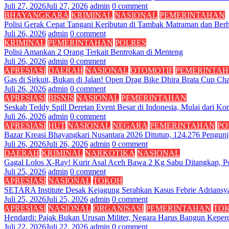
Juli 27, 2026
Juli 27, 2026
admin
0 comment
BHAYANGKARA
KRIMINAL
NASIONAL
PEMERINTAHAN
Polisi Gerak Cepat Tangani Keributan di Tambak Matraman dan Berh
Juli 26, 2026
admin
0 comment
KRIMINAL
PEMERINTAHAN
POLRES
Polisi Amankan 2 Orang Terkait Bentrokan di Menteng
Juli 26, 2026
admin
0 comment
APRESIASI
DAERAH
NASIONAL
OTOMOTIF
PEMERINTA
Gas di Sirkuit, Bukan di Jalan! Open Drag Bike Dhira Brata Cup 
Juli 26, 2026
admin
0 comment
APRESIASI
BISNIS
NASIONAL
PEMERINTAHAN
Seskab Teddy Spill Deretan Event Besar di Indonesia, Mulai dari 
Juli 26, 2026
admin
0 comment
APRESIASI
HUT
NASIONAL
NEGARA
PEMERINTAHAN
PO
Bazar Kreasi Bhayangkari Nusantara 2026 Ditutup, 124.276 Pengun
Juli 26, 2026
Juli 26, 2026
admin
0 comment
DAERAH
KRIMINAL
NARKOTIKA
NASIONAL
Gagal Lolos X-Ray! Kurir Asal Aceh Bawa 2 Kg Sabu Ditangkap, Pol
Juli 25, 2026
admin
0 comment
APRESIASI
NASIONAL
TOKOH
SETARA Institute Desak Kejagung Serahkan Kasus Febrie Adrians
Juli 25, 2026
Juli 25, 2026
admin
0 comment
APRESIASI
NASIONAL
ORGANISASI
PEMERINTAHAN
TO
Hendardi: Pajak Bukan Urusan Militer, Negara Harus Bangun Kepe
Juli 22, 2026
Juli 22, 2026
admin
0 comment