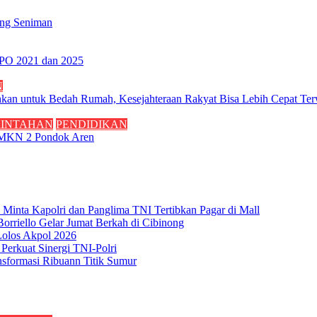
eng Seniman
 PO 2021 dan 2025
N
kan untuk Bedah Rumah, Kesejahteraan Rakyat Bisa Lebih Cepat Te
RINTAHAN
PENDIDIKAN
 SMKN 2 Pondok Aren
nta Kapolri dan Panglima TNI Tertibkan Pagar di Mall
rriello Gelar Jumat Berkah di Cibinong
Lolos Akpol 2026
erkuat Sinergi TNI-Polri
sformasi Ribuann Titik Sumur