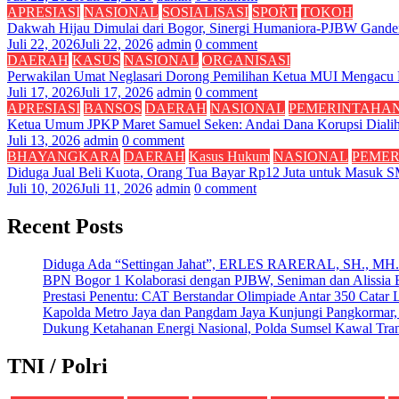
APRESIASI
NASIONAL
SOSIALISASI
SPOŔT
TOKOH
Dakwah Hijau Dimulai dari Bogor, Sinergi Humaniora-PJBW Gand
Juli 22, 2026
Juli 22, 2026
admin
0 comment
DAERAH
KASUS
NASIONAL
ORGANISASI
Perwakilan Umat Neglasari Dorong Pemilihan Ketua MUI Mengacu
Juli 17, 2026
Juli 17, 2026
admin
0 comment
APRESIASI
BANSOS
DAERAH
NASIONAL
PEMERINTAHA
Ketua Umum JPKP Maret Samuel Seken: Andai Dana Korupsi Dialih
Juli 13, 2026
admin
0 comment
BHAYANGKARA
DAERAH
Kasus Hukum
NASIONAL
PEME
Diduga Jual Beli Kuota, Orang Tua Bayar Rp12 Juta untuk Masuk
Juli 10, 2026
Juli 11, 2026
admin
0 comment
Recent Posts
Diduga Ada “Settingan Jahat”, ERLES RARERAL, SH., MH. Mi
BPN Bogor 1 Kolaborasi dengan PJBW, Seniman dan Alissia Bo
Prestasi Penentu: CAT Berstandar Olimpiade Antar 350 Catar 
Kapolda Metro Jaya dan Pangdam Jaya Kunjungi Pangkormar, P
Dukung Ketahanan Energi Nasional, Polda Sumsel Kawal Tran
TNI / Polri