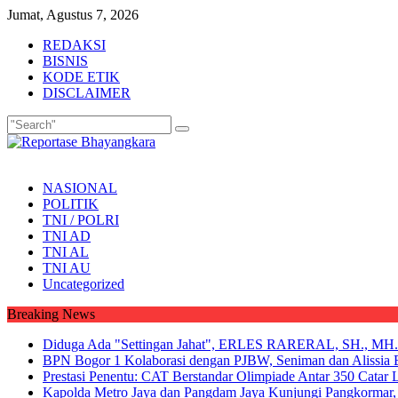
Skip
Jumat, Agustus 7, 2026
to
REDAKSI
content
BISNIS
KODE ETIK
DISCLAIMER
NASIONAL
POLITIK
TNI / POLRI
TNI AD
TNI AL
TNI AU
Uncategorized
Breaking News
Diduga Ada "Settingan Jahat", ERLES RARERAL, SH., MH. Mi
BPN Bogor 1 Kolaborasi dengan PJBW, Seniman dan Alissia Bo
Prestasi Penentu: CAT Berstandar Olimpiade Antar 350 Catar 
Kapolda Metro Jaya dan Pangdam Jaya Kunjungi Pangkormar, P