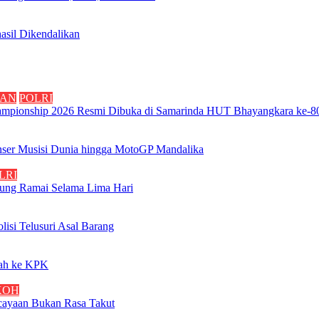
asil Dikendalikan
HAN
POLRI
Championship 2026 Resmi Dibuka di Samarinda HUT Bhayangkara ke-8
Konser Musisi Dunia hingga MotoGP Mandalika
LRI
jung Ramai Selama Lima Hari
isi Telusuri Asal Barang
yah ke KPK
KOH
rcayaan Bukan Rasa Takut