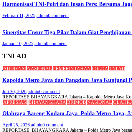
Harmonisasi TNI-Polri dan Insan Pers: Bersama Jaga
Februari 11, 2025
admin
0 comment
Sinergitas Unsur Tiga Pilar Dalam Giat Penghijauan
Januari 10, 2025
admin
0 comment
TNI AD
AUDIENSI
NASIONAL
PEMERINTAHAN
POLDA
TNI AD
Kapolda Metro Jaya dan Pangdam Jaya Kunjungi Pa
Juli 30, 2026
admin
0 comment
REPORTASE BHAYANGKARA Jakarta – Kapolda Metro Jaya Komjen Po
APRESIASI
BHAYANGKARA
BRIMOB
NASIONAL
OLAHR
Olahraga Bareng Kodam Jaya–Polda Metro Jaya, Ja
April 25, 2026
admin
0 comment
REPORTASE BHAYANGKARA Jakarta – Polda Metro Jaya bersama Kod