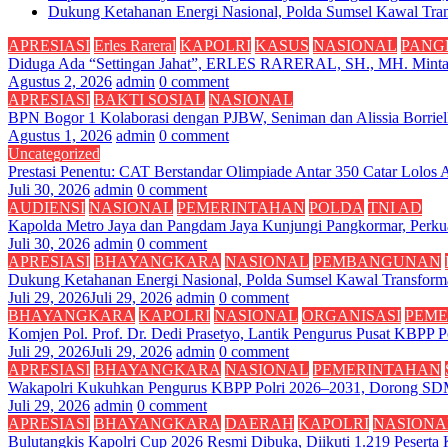
Dukung Ketahanan Energi Nasional, Polda Sumsel Kawal Tran
APRESIASI
Erles Rareral
KAPOLRI
KASUS
NASIONAL
PANG
Diduga Ada “Settingan Jahat”, ERLES RARERAL, SH., MH. Minta K
Agustus 2, 2026
admin
0 comment
APRESIASI
BAKTI SOSIAL
NASIONAL
BPN Bogor 1 Kolaborasi dengan PJBW, Seniman dan Alissia Borriell
Agustus 1, 2026
admin
0 comment
Uncategorized
Prestasi Penentu: CAT Berstandar Olimpiade Antar 350 Catar Lolos
Juli 30, 2026
admin
0 comment
AUDIENSI
NASIONAL
PEMERINTAHAN
POLDA
TNI AD
Kapolda Metro Jaya dan Pangdam Jaya Kunjungi Pangkormar, Perkua
Juli 30, 2026
admin
0 comment
APRESIASI
BHAYANGKARA
NASIONAL
PEMBANGUNAN
Dukung Ketahanan Energi Nasional, Polda Sumsel Kawal Transforma
Juli 29, 2026
Juli 29, 2026
admin
0 comment
BHAYANGKARA
KAPOLRI
NASIONAL
ORGANISASI
PEME
Komjen Pol. Prof. Dr. Dedi Prasetyo, Lantik Pengurus Pusat KBPP P
Juli 29, 2026
Juli 29, 2026
admin
0 comment
APRESIASI
BHAYANGKARA
NASIONAL
PEMERINTAHAN
Wakapolri Kukuhkan Pengurus KBPP Polri 2026–2031, Dorong SD
Juli 29, 2026
admin
0 comment
APRESIASI
BHAYANGKARA
DAERAH
KAPOLRI
NASIONA
Bulutangkis Kapolri Cup 2026 Resmi Dibuka, Diikuti 1.219 Peserta 