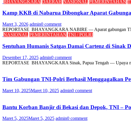
BHAYANGKARA
DAERAH
NASIONAL
PEMERINTAHAN
T
Kamp KKB di Nabarua Dibongkar Aparat Gabungan
Maret 3, 2026
admin
0 comment
REPORTASE BHAYANGKARA NABIRE — Aparat gabungan TNI-Polri men
NASIONAL
PEMERINTAHAN
TNI / POLRI
Sentuhan Humanis Satgas Damai Cartenz di Sinak
Desember 17, 2025
admin
0 comment
REPORTASE BHAYANGKARA Sinak, Papua Tengah — Upaya membangun
Tim Gabungan TNI-Polri Berhasil Menggagalkan Pen
Maret 10, 2025
Maret 10, 2025
admin
0 comment
Bantu Korban Banjir di Bekasi dan Depok, TNI – P
Maret 5, 2025
Maret 5, 2025
admin
0 comment