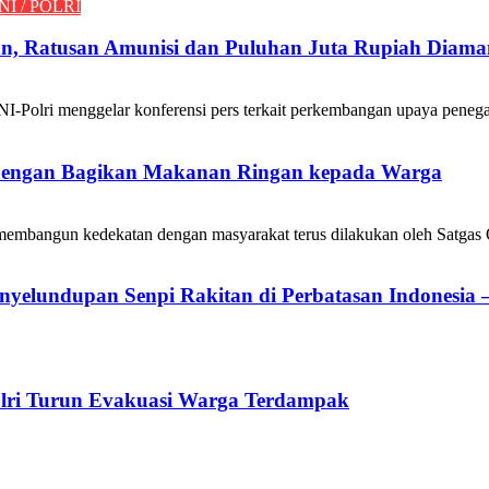
NI / POLRI
, Ratusan Amunisi dan Puluhan Juta Rupiah Diam
ggelar konferensi pers terkait perkembangan upaya penegakan h
 Dengan Bagikan Makanan Ringan kepada Warga
 kedekatan dengan masyarakat terus dilakukan oleh Satgas Oper
yelundupan Senpi Rakitan di Perbatasan Indonesia –
olri Turun Evakuasi Warga Terdampak