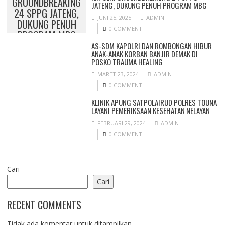
GROUNDBREAKING
JATENG, DUKUNG PENUH PROGRAM MBG
24 SPPG JATENG,
JUNI 25, 2025
ADMIN
DUKUNG PENUH
0 COMMENT
PROGRAM MBG
AS-SDM KAPOLRI DAN ROMBONGAN HIBUR
ANAK-ANAK KORBAN BANJIR DEMAK DI
POSKO TRAUMA HEALING
MARET 23, 2024
ADMIN
0 COMMENT
KLINIK APUNG SATPOLAIRUD POLRES TOUNA
LAYANI PEMERIKSAAN KESEHATAN NELAYAN
FEBRUARI 29, 2024
ADMIN
0 COMMENT
Cari
Cari
RECENT COMMENTS
Tidak ada komentar untuk ditampilkan.