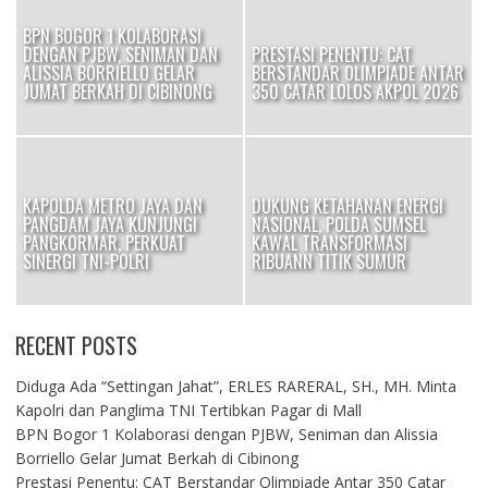
BPN BOGOR 1 KOLABORASI
DENGAN PJBW, SENIMAN DAN
PRESTASI PENENTU: CAT
I
ALISSIA BORRIELLO GELAR
BERSTANDAR OLIMPIADE ANTAR
JUMAT BERKAH DI CIBINONG
350 CATAR LOLOS AKPOL 2026
KAPOLDA METRO JAYA DAN
DUKUNG KETAHANAN ENERGI
PANGDAM JAYA KUNJUNGI
NASIONAL, POLDA SUMSEL
OK
PANGKORMAR, PERKUAT
KAWAL TRANSFORMASI
SINERGI TNI-POLRI
RIBUANN TITIK SUMUR
RECENT POSTS
Diduga Ada “Settingan Jahat”, ERLES RARERAL, SH., MH. Minta
Kapolri dan Panglima TNI Tertibkan Pagar di Mall
BPN Bogor 1 Kolaborasi dengan PJBW, Seniman dan Alissia
Borriello Gelar Jumat Berkah di Cibinong
Prestasi Penentu: CAT Berstandar Olimpiade Antar 350 Catar