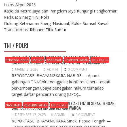
Lolos Akpol 2026
Kapolda Metro Jaya dan Pangdam Jaya Kunjungi Pangkormar,
Perkuat Sinergi TNI-Polri
Dukung Ketahanan Energi Nasional, Polda Sumsel Kawal
Transformasi Ribuann Titik Sumur
TNI / POLRI
KAMP KKB DI NABARUA DIBONGKAR APARAT GABUNGAN,
BHAYANGKARA
DAERAH
NASIONAL
PEMERINTAHAN
TNI / POLRI
RATUSAN AMUNISI DAN PULUHAN JUTA RUPIAH DIAMANKAN
MARET 3, 2026
ADMIN
0 COMMENT
REPORTASE BHAYANGKARA NABIRE — Aparat
gabungan TNI-Polri menggelar konferensi pers terkait
perkembangan upaya penegakan hukum terhadap
target daftar pencarian orang (DPO)...
SENTUHAN HUMANIS SATGAS DAMAI CARTENZ DI SINAK DENGAN
NASIONAL
PEMERINTAHAN
TNI / POLRI
BAGIKAN MAKANAN RINGAN KEPADA WARGA
DESEMBER 17, 2025
ADMIN
0 COMMENT
REPORTASE BHAYANGKARA Sinak, Papua Tengah —