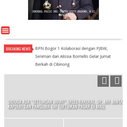
BREAKING NEWS
BPN Bogor 1 Kolaborasi dengan PJBW,
Seniman dan Alissia Borriello Gelar Jumat
Berkah di Cibinong
DIDUGA ADA “SETTINGAN JAHAT”, ERLES RARERAL, SH., MH. MINTA
KAPOLRI DAN PANGLIMA TNI TERTIBKAN PAGAR DI MALL