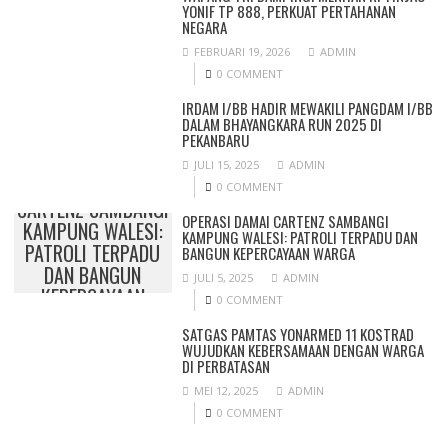
YONIF TP 888, PERKUAT PERTAHANAN
NEGARA
FEBRUARI 19, 2026
ADMIN
0 COMMENT
IRDAM I/BB HADIR MEWAKILI PANGDAM I/BB
DALAM BHAYANGKARA RUN 2025 DI
PEKANBARU
JULI 15, 2025
ADMIN
OPERASI DAMAI
0 COMMENT
CARTENZ SAMBANGI
OPERASI DAMAI CARTENZ SAMBANGI
KAMPUNG WALESI:
KAMPUNG WALESI: PATROLI TERPADU DAN
PATROLI TERPADU
BANGUN KEPERCAYAAN WARGA
DAN BANGUN
JULI 5, 2025
ADMIN
KEPERCAYAAN
0 COMMENT
WARGA
SATGAS PAMTAS YONARMED 11 KOSTRAD
WUJUDKAN KEBERSAMAAN DENGAN WARGA
DI PERBATASAN
MEI 12, 2025
ADMIN
0 COMMENT