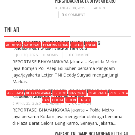
PENGHIJAUAN KOTA DI PASAR BARU
JANUARI 10, 2025
ADMIN
0 COMMENT
TNI AD
KAPOLDA METRO JAYA DAN PANGDAM JAYA KUNJUNGI
AUDIENSI
NASIONAL
PEMERINTAHAN
POLDA
TNI AD
PANGKORMAR, PERKUAT SINERGI TNI-POLRI
JULI 30, 2026
ADMIN
0 COMMENT
REPORTASE BHAYANGKARA Jakarta – Kapolda Metro
Jaya Komjen Pol. Asep Edi Suheri bersama Pangdam
Jaya/Jayakarta Letjen TNI Deddy Suryadi mengunjungi
Markas...
OLAHRAGA BARENG KODAM JAYA–POLDA METRO JAYA, JAGA
APRESIASI
BHAYANGKARA
BRIMOB
NASIONAL
OLAHRAGA
PEMERINTA
KEBUGARAN SEKALIGUS PERKUAT SINERGI
HAN
POLDA
POLRI
TNI AD
APRIL 25, 2026
ADMIN
0 COMMENT
REPORTASE BHAYANGKARA Jakarta – Polda Metro
Jaya bersama Kodam Jaya menggelar olahraga bersama
di Plaza Barat Gelora Bung Karno, Senayan, Jakarta...
WAPANG TNI DAMPINGI MENHAN RI TINJAU