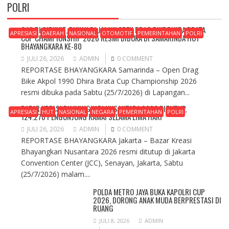
POLRI
GAS DI SIRKUIT, BUKAN DI JALAN! OPEN DRAG BIKE DHIRA BRATA
APRESIASI
DAERAH
NASIONAL
OTOMOTIF
PEMERINTAHAN
POLRI
CUP CHAMPIONSHIP 2026 RESMI DIBUKA DI SAMARINDA HUT
BHAYANGKARA KE-80
JULI 26, 2026
ADMIN
0 COMMENT
REPORTASE BHAYANGKARA Samarinda – Open Drag
Bike Akpol 1990 Dhira Brata Cup Championship 2026
resmi dibuka pada Sabtu (25/7/2026) di Lapangan...
BAZAR KREASI BHAYANGKARI NUSANTARA 2026 DITUTUP,
APRESIASI
HUT
NASIONAL
NEGARA
PEMERINTAHAN
POLRI
124.276 PENGUNJUNG RAMAI SELAMA LIMA HARI
JULI 26, 2026
ADMIN
0 COMMENT
REPORTASE BHAYANGKARA Jakarta – Bazar Kreasi
Bhayangkari Nusantara 2026 resmi ditutup di Jakarta
Convention Center (JCC), Senayan, Jakarta, Sabtu
(25/7/2026) malam....
POLDA METRO JAYA BUKA KAPOLRI CUP
2026, DORONG ANAK MUDA BERPRESTASI DI
RUANG
JULI 8, 2026
ADMIN