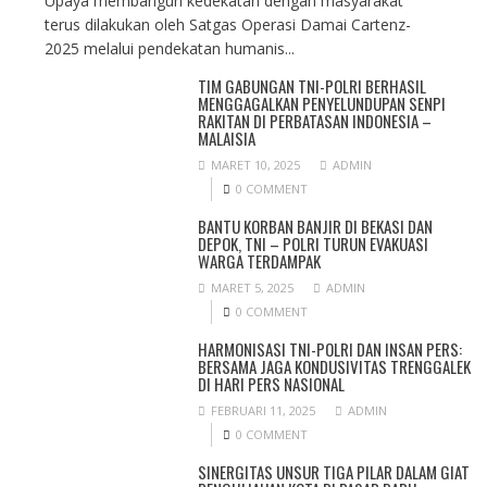
Upaya membangun kedekatan dengan masyarakat
terus dilakukan oleh Satgas Operasi Damai Cartenz-
2025 melalui pendekatan humanis...
TIM GABUNGAN TNI-POLRI BERHASIL
MENGGAGALKAN PENYELUNDUPAN SENPI
RAKITAN DI PERBATASAN INDONESIA –
MALAISIA
MARET 10, 2025
ADMIN
0 COMMENT
BANTU KORBAN BANJIR DI BEKASI DAN
DEPOK, TNI – POLRI TURUN EVAKUASI
WARGA TERDAMPAK
MARET 5, 2025
ADMIN
0 COMMENT
HARMONISASI TNI-POLRI DAN INSAN PERS:
BERSAMA JAGA KONDUSIVITAS TRENGGALEK
DI HARI PERS NASIONAL
FEBRUARI 11, 2025
ADMIN
0 COMMENT
SINERGITAS UNSUR TIGA PILAR DALAM GIAT