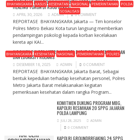
POLRI PASTIKAN PEMULIHAN MENTAL KORBAN, TIM TRAUMA
BHAYANGKARA
KASUS
KESEHATAN
NASIONAL
PEMERINTAHAN
POLDA
HEALING TURUN DI RSUD BEKASI
SOSIALISASI
APRIL 30, 2026
ADMIN
0 COMMENT
REPORTASE BHAYANGKARA Jakarta — Tim konselor
Polres Metro Bekasi Kota turun langsung memberikan
pendampingan psikologi kepada korban kecelakaan
kereta api KAI...
SIDOKKES POLRES METRO JAKARTA BARAT GELAR PEMERIKSAAN
BHAYANGKARA
KESEHATAN
NASIONAL
PEMERINTAHAN
POLRES
DAN EDUKASI PROLANIS
DESEMBER 18, 2025
ADMIN
0 COMMENT
REPORTASE BHAYANGKARA Jakarta Barat, Sebagai
bentuk kepedulian terhadap kesehatan personel, Polres
Metro Jakarta Barat melaksanakan kegiatan
pemeriksaan kesehatan dalam rangka Program...
KOMITMEN DUKUNG PROGRAM MBG,
KAPOLRI RESMIKAN 20 SPPG JAJARAN
POLDA LAMPUNG
JULI 28, 2025
ADMIN
0 COMMENT
KAPOLRI
KAPOLRI GROUNDBREAKING 24 SPPG