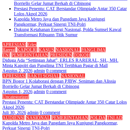
Borriello Gelar Jumat Berkah di Cibinong
Prestasi Penentu: CAT Berstandar Olimpiade Antar 350 Catar
Lolos Akpol 2026
Kapolda Metro Jaya dan Pangdam Jaya Kunjungi
Pangkormar, Perkuat Sinergi TNI-Polri
Dukung Ketahanan Energi Nasional, Polda Sumsel Kawal
Transformasi Ribuann Titik Sumur
APRESIASI
Erles
Rareral
KAPOLRI
KASUS
NASIONAL
PANGLIMA
TNI
PEMERINTAHAN
PRESIDEN
TOKOH
Diduga Ada “Settingan Jahat”, ERLES RARERAL, SH., MH.
Minta Kapolri dan Panglima TNI Tertibkan Pagar di Mall
Agustus 2, 2026
admin
0 comment
APRESIASI
BAKTI SOSIAL
NASIONAL
BPN Bogor 1 Kolaborasi dengan PJBW, Seniman dan Alissia
Borriello Gelar Jumat Berkah di Cibinong
Agustus 1, 2026
admin
0 comment
Uncategorized
Prestasi Penentu: CAT Berstandar Olimpiade Antar 350 Catar Lolos
Akpol 2026
Juli 30, 2026
admin
0 comment
AUDIENSI
NASIONAL
PEMERINTAHAN
POLDA
TNI AD
Kapolda Metro Jaya dan Pangdam Jaya Kunjungi Pangkormar,
Perkuat Sinergi TNI-Polri