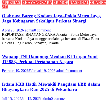
APRESIASI
BHAYANGKARA
BRIMOB
NASIONAL
OLAHR
AD
Olahraga Bareng Kodam Jaya–Polda Metro Jaya,
Jaga Kebugaran Sekaligus Perkuat Sinergi
April 25, 2026
admin
0 comment
REPORTASE BHAYANGKARA Jakarta – Polda Metro Jaya
bersama Kodam Jaya menggelar olahraga bersama di Plaza Barat
Gelora Bung Karno, Senayan, Jakarta...
Wapang TNI Dampingi Menhan RI Tinjau Yonif
TP 888, Perkuat Pertahanan Negara
Februari 19, 2026
Februari 19, 2026
admin
0 comment
Irdam I/BB Hadir Mewakili Pangdam I/BB dalam
Bhayangkara Run 2025 di Pekanbaru
Juli 15, 2025
Juli 15, 2025
admin
0 comment