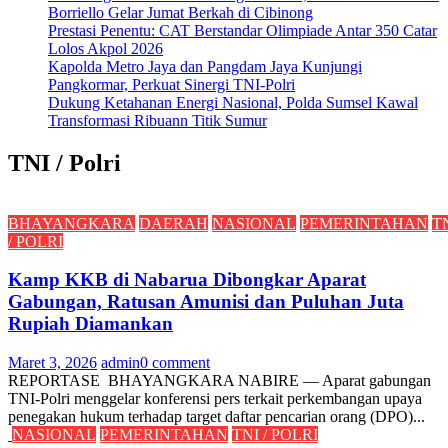
Borriello Gelar Jumat Berkah di Cibinong
Prestasi Penentu: CAT Berstandar Olimpiade Antar 350 Catar
Lolos Akpol 2026
Kapolda Metro Jaya dan Pangdam Jaya Kunjungi
Pangkormar, Perkuat Sinergi TNI-Polri
Dukung Ketahanan Energi Nasional, Polda Sumsel Kawal
Transformasi Ribuann Titik Sumur
TNI / Polri
BHAYANGKARA
DAERAH
NASIONAL
PEMERINTAHAN
T
/ POLRI
Kamp KKB di Nabarua Dibongkar Aparat
Gabungan, Ratusan Amunisi dan Puluhan Juta
Rupiah Diamankan
Maret 3, 2026
admin
0 comment
REPORTASE BHAYANGKARA NABIRE — Aparat gabungan
TNI-Polri menggelar konferensi pers terkait perkembangan upaya
penegakan hukum terhadap target daftar pencarian orang (DPO)...
NASIONAL
PEMERINTAHAN
TNI / POLRI