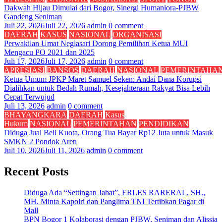
Dakwah Hijau Dimulai dari Bogor, Sinergi Humaniora-PJBW
Gandeng Seniman
Juli 22, 2026
Juli 22, 2026
admin
0 comment
DAERAH
KASUS
NASIONAL
ORGANISASI
Perwakilan Umat Neglasari Dorong Pemilihan Ketua MUI
Mengacu PO 2021 dan 2025
Juli 17, 2026
Juli 17, 2026
admin
0 comment
APRESIASI
BANSOS
DAERAH
NASIONAL
PEMERINTAHA
Ketua Umum JPKP Maret Samuel Seken: Andai Dana Korupsi
Dialihkan untuk Bedah Rumah, Kesejahteraan Rakyat Bisa Lebih
Cepat Terwujud
Juli 13, 2026
admin
0 comment
BHAYANGKARA
DAERAH
Kasus
Hukum
NASIONAL
PEMERINTAHAN
PENDIDIKAN
Diduga Jual Beli Kuota, Orang Tua Bayar Rp12 Juta untuk Masuk
SMKN 2 Pondok Aren
Juli 10, 2026
Juli 11, 2026
admin
0 comment
Recent Posts
Diduga Ada “Settingan Jahat”, ERLES RARERAL, SH.,
MH. Minta Kapolri dan Panglima TNI Tertibkan Pagar di
Mall
BPN Bogor 1 Kolaborasi dengan PJBW, Seniman dan Alissia