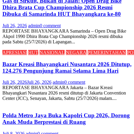
Gas di Sirkuit, Bukan di Jalan! Open Drag Bike
Dhira Brata Cup Championship 2026 Resmi
Dibuka di Samarinda HUT Bhayangkara ke-80
Juli 26, 2026
admin
0 comment
REPORTASE BHAYANGKARA Samarinda – Open Drag Bike
Akpol 1990 Dhira Brata Cup Championship 2026 resmi dibuka
pada Sabtu (25/7/2026) di Lapangan...
APRESIASI
HUT
NASIONAL
NEGARA
PEMERINTAHAN
PO
Bazar Kreasi Bhayangkari Nusantara 2026 Ditutup,
124.276 Pengunjung Ramai Selama Lima Hari
Juli 26, 2026
Juli 26, 2026
admin
0 comment
REPORTASE BHAYANGKARA Jakarta – Bazar Kreasi
Bhayangkari Nusantara 2026 resmi ditutup di Jakarta Convention
Center (JCC), Senayan, Jakarta, Sabtu (25/7/2026) malam....
Polda Metro Jaya Buka Kapolri Cup 2026, Dorong
Anak Muda Berprestasi di Ruang
Juli 8, 2026
admin
0 comment