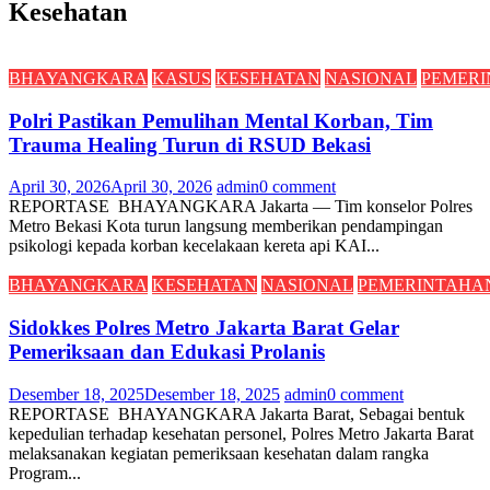
Kesehatan
BHAYANGKARA
KASUS
KESEHATAN
NASIONAL
PEMER
Polri Pastikan Pemulihan Mental Korban, Tim
Trauma Healing Turun di RSUD Bekasi
April 30, 2026
April 30, 2026
admin
0 comment
REPORTASE BHAYANGKARA Jakarta — Tim konselor Polres
Metro Bekasi Kota turun langsung memberikan pendampingan
psikologi kepada korban kecelakaan kereta api KAI...
BHAYANGKARA
KESEHATAN
NASIONAL
PEMERINTAHA
Sidokkes Polres Metro Jakarta Barat Gelar
Pemeriksaan dan Edukasi Prolanis
Desember 18, 2025
Desember 18, 2025
admin
0 comment
REPORTASE BHAYANGKARA Jakarta Barat, Sebagai bentuk
kepedulian terhadap kesehatan personel, Polres Metro Jakarta Barat
melaksanakan kegiatan pemeriksaan kesehatan dalam rangka
Program...