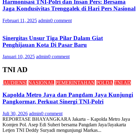
Harmonisasi TNI-Polri dan Insan Pers: Bersama
Jaga Kondusivitas Trenggalek di Hari Pers Nasional
Februari 11, 2025
admin
0 comment
Sinergitas Unsur Tiga Pilar Dalam Giat
Penghijauan Kota Di Pasar Baru
Januari 10, 2025
admin
0 comment
TNI AD
AUDIENSI
NASIONAL
PEMERINTAHAN
POLDA
TNI AD
Kapolda Metro Jaya dan Pangdam Jaya Kunjungi
Pangkormar, Perkuat Sinergi TNI-Polri
Juli 30, 2026
admin
0 comment
REPORTASE BHAYANGKARA Jakarta – Kapolda Metro Jaya
Komjen Pol. Asep Edi Suheri bersama Pangdam Jaya/Jayakarta
Letjen TNI Deddy Suryadi mengunjungi Markas...