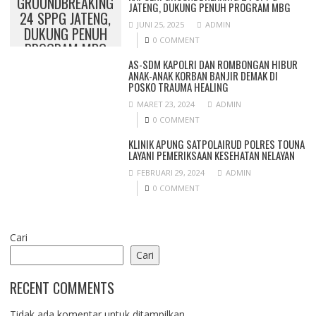
GROUNDBREAKING
JATENG, DUKUNG PENUH PROGRAM MBG
24 SPPG JATENG,
JUNI 25, 2025
ADMIN
DUKUNG PENUH
0 COMMENT
PROGRAM MBG
AS-SDM KAPOLRI DAN ROMBONGAN HIBUR
ANAK-ANAK KORBAN BANJIR DEMAK DI
POSKO TRAUMA HEALING
MARET 23, 2024
ADMIN
0 COMMENT
KLINIK APUNG SATPOLAIRUD POLRES TOUNA
LAYANI PEMERIKSAAN KESEHATAN NELAYAN
FEBRUARI 29, 2024
ADMIN
0 COMMENT
Cari
Cari
RECENT COMMENTS
Tidak ada komentar untuk ditampilkan.