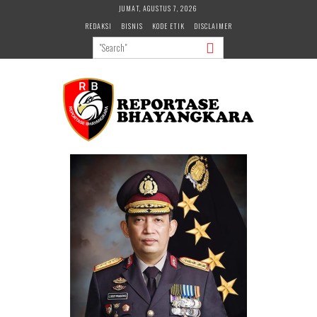
Skip
JUMAT, AGUSTUS 7, 2026
to
REDAKSI
BISNIS
KODE ETIK
DISCLAIMER
content