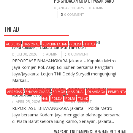
PENGHIJAUAN KOTA DI PASAR BARU
JANUARI 10, 2025
ADMIN
0 COMMENT
TNI AD
KAPOLDA METRO JAYA DAN PANGDAM JAYA KUNJUNGI
AUDIENSI
NASIONAL
PEMERINTAHAN
POLDA
TNI AD
PANGKORMAR, PERKUAT SINERGI TNI-POLRI
JULI 30, 2026
ADMIN
0 COMMENT
REPORTASE BHAYANGKARA Jakarta – Kapolda Metro
Jaya Komjen Pol. Asep Edi Suheri bersama Pangdam
Jaya/Jayakarta Letjen TNI Deddy Suryadi mengunjungi
Markas...
OLAHRAGA BARENG KODAM JAYA–POLDA METRO JAYA, JAGA
APRESIASI
BHAYANGKARA
BRIMOB
NASIONAL
OLAHRAGA
PEMERINTA
KEBUGARAN SEKALIGUS PERKUAT SINERGI
HAN
POLDA
POLRI
TNI AD
APRIL 25, 2026
ADMIN
0 COMMENT
REPORTASE BHAYANGKARA Jakarta – Polda Metro
Jaya bersama Kodam Jaya menggelar olahraga bersama
di Plaza Barat Gelora Bung Karno, Senayan, Jakarta...
WAPANG TNI DAMPINGI MENHAN RI TINJAU