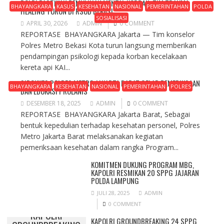
POLRI PASTIKAN PEMULIHAN MENTAL KORBAN, TIM TRAUMA
BHAYANGKARA
KASUS
KESEHATAN
NASIONAL
PEMERINTAHAN
POLDA
HEALING TURUN DI RSUD BEKASI
SOSIALISASI
APRIL 30, 2026
ADMIN
0 COMMENT
REPORTASE BHAYANGKARA Jakarta — Tim konselor
Polres Metro Bekasi Kota turun langsung memberikan
pendampingan psikologi kepada korban kecelakaan
kereta api KAI...
SIDOKKES POLRES METRO JAKARTA BARAT GELAR PEMERIKSAAN
BHAYANGKARA
KESEHATAN
NASIONAL
PEMERINTAHAN
POLRES
DAN EDUKASI PROLANIS
DESEMBER 18, 2025
ADMIN
0 COMMENT
REPORTASE BHAYANGKARA Jakarta Barat, Sebagai
bentuk kepedulian terhadap kesehatan personel, Polres
Metro Jakarta Barat melaksanakan kegiatan
pemeriksaan kesehatan dalam rangka Program...
KOMITMEN DUKUNG PROGRAM MBG,
KAPOLRI RESMIKAN 20 SPPG JAJARAN
POLDA LAMPUNG
JULI 28, 2025
ADMIN
0 COMMENT
KAPOLRI
KAPOLRI GROUNDBREAKING 24 SPPG