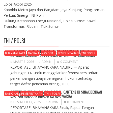
Lolos Akpol 2026
Kapolda Metro Jaya dan Pangdam Jaya Kunjungi Pangkormar,
Perkuat Sinergi TNI-Polri
Dukung Ketahanan Energi Nasional, Polda Sumsel Kawal
Transformasi Ribuann Titik Sumur
TNI / POLRI
KAMP KKB DI NABARUA DIBONGKAR APARAT GABUNGAN,
BHAYANGKARA
DAERAH
NASIONAL
PEMERINTAHAN
TNI / POLRI
RATUSAN AMUNISI DAN PULUHAN JUTA RUPIAH DIAMANKAN
MARET 3, 2026
ADMIN
0 COMMENT
REPORTASE BHAYANGKARA NABIRE — Aparat
gabungan TNI-Polri menggelar konferensi pers terkait
perkembangan upaya penegakan hukum terhadap
target daftar pencarian orang (DPO)...
SENTUHAN HUMANIS SATGAS DAMAI CARTENZ DI SINAK DENGAN
NASIONAL
PEMERINTAHAN
TNI / POLRI
BAGIKAN MAKANAN RINGAN KEPADA WARGA
DESEMBER 17, 2025
ADMIN
0 COMMENT
REPORTASE BHAYANGKARA Sinak, Papua Tengah —