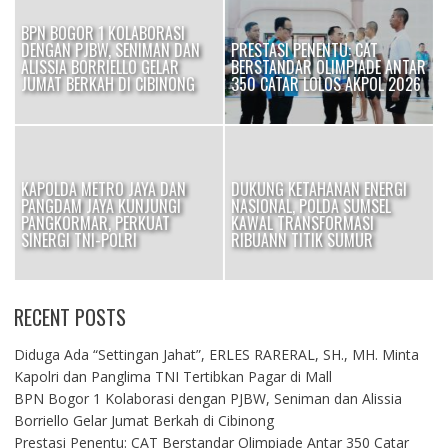
BPN BOGOR 1 KOLABORASI
DENGAN PJBW, SENIMAN DAN
PRESTASI PENENTU: CAT
I
ALISSIA BORRIELLO GELAR
BERSTANDAR OLIMPIADE ANTAR
JUMAT BERKAH DI CIBINONG
350 CATAR LOLOS AKPOL 2026
KAPOLDA METRO JAYA DAN
DUKUNG KETAHANAN ENERGI
PANGDAM JAYA KUNJUNGI
NASIONAL, POLDA SUMSEL
OK
PANGKORMAR, PERKUAT
KAWAL TRANSFORMASI
SINERGI TNI-POLRI
RIBUANN TITIK SUMUR
RECENT POSTS
Diduga Ada “Settingan Jahat”, ERLES RARERAL, SH., MH. Minta
Kapolri dan Panglima TNI Tertibkan Pagar di Mall
BPN Bogor 1 Kolaborasi dengan PJBW, Seniman dan Alissia
Borriello Gelar Jumat Berkah di Cibinong
Prestasi Penentu: CAT Berstandar Olimpiade Antar 350 Catar