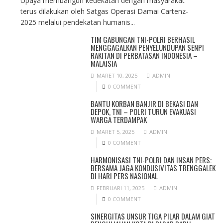
Upaya membangun kedekatan dengan masyarakat
terus dilakukan oleh Satgas Operasi Damai Cartenz-
2025 melalui pendekatan humanis...
TIM GABUNGAN TNI-POLRI BERHASIL
MENGGAGALKAN PENYELUNDUPAN SENPI
RAKITAN DI PERBATASAN INDONESIA –
MALAISIA
MARET 10, 2025
ADMIN
0 COMMENT
BANTU KORBAN BANJIR DI BEKASI DAN
DEPOK, TNI – POLRI TURUN EVAKUASI
WARGA TERDAMPAK
MARET 5, 2025
ADMIN
0 COMMENT
HARMONISASI TNI-POLRI DAN INSAN PERS:
BERSAMA JAGA KONDUSIVITAS TRENGGALEK
DI HARI PERS NASIONAL
FEBRUARI 11, 2025
ADMIN
0 COMMENT
SINERGITAS UNSUR TIGA PILAR DALAM GIAT