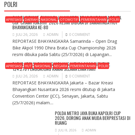
POLRI
GAS DI SIRKUIT, BUKAN DI JALAN! OPEN DRAG BIKE DHIRA BRATA
APRESIASI
DAERAH
NASIONAL
OTOMOTIF
PEMERINTAHAN
POLRI
CUP CHAMPIONSHIP 2026 RESMI DIBUKA DI SAMARINDA HUT
BHAYANGKARA KE-80
JULI 26, 2026
ADMIN
0 COMMENT
REPORTASE BHAYANGKARA Samarinda – Open Drag
Bike Akpol 1990 Dhira Brata Cup Championship 2026
resmi dibuka pada Sabtu (25/7/2026) di Lapangan...
BAZAR KREASI BHAYANGKARI NUSANTARA 2026 DITUTUP,
APRESIASI
HUT
NASIONAL
NEGARA
PEMERINTAHAN
POLRI
124.276 PENGUNJUNG RAMAI SELAMA LIMA HARI
JULI 26, 2026
ADMIN
0 COMMENT
REPORTASE BHAYANGKARA Jakarta – Bazar Kreasi
Bhayangkari Nusantara 2026 resmi ditutup di Jakarta
Convention Center (JCC), Senayan, Jakarta, Sabtu
(25/7/2026) malam....
POLDA METRO JAYA BUKA KAPOLRI CUP
2026, DORONG ANAK MUDA BERPRESTASI DI
RUANG
JULI 8, 2026
ADMIN