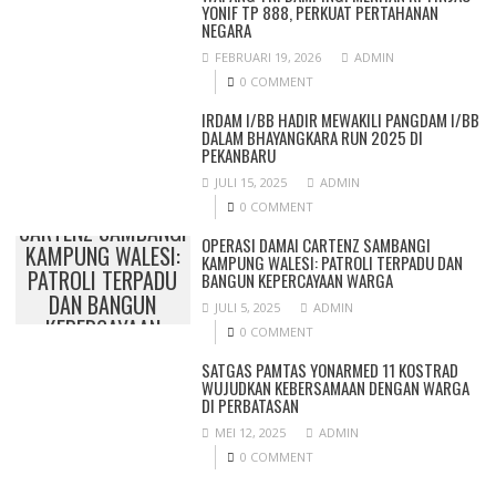
YONIF TP 888, PERKUAT PERTAHANAN
NEGARA
FEBRUARI 19, 2026
ADMIN
0 COMMENT
IRDAM I/BB HADIR MEWAKILI PANGDAM I/BB
DALAM BHAYANGKARA RUN 2025 DI
PEKANBARU
JULI 15, 2025
ADMIN
OPERASI DAMAI
0 COMMENT
CARTENZ SAMBANGI
OPERASI DAMAI CARTENZ SAMBANGI
KAMPUNG WALESI:
KAMPUNG WALESI: PATROLI TERPADU DAN
PATROLI TERPADU
BANGUN KEPERCAYAAN WARGA
DAN BANGUN
JULI 5, 2025
ADMIN
KEPERCAYAAN
0 COMMENT
WARGA
SATGAS PAMTAS YONARMED 11 KOSTRAD
WUJUDKAN KEBERSAMAAN DENGAN WARGA
DI PERBATASAN
MEI 12, 2025
ADMIN
0 COMMENT