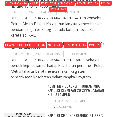
POLRI PASTIKAN PEMULIHAN MENTAL KORBAN, TIM TRAUMA
BHAYANGKARA
KASUS
KESEHATAN
NASIONAL
PEMERINTAHAN
POLDA
HEALING TURUN DI RSUD BEKASI
SOSIALISASI
APRIL 30, 2026
ADMIN
0 COMMENT
REPORTASE BHAYANGKARA Jakarta — Tim konselor
Polres Metro Bekasi Kota turun langsung memberikan
pendampingan psikologi kepada korban kecelakaan
kereta api KAI...
SIDOKKES POLRES METRO JAKARTA BARAT GELAR PEMERIKSAAN
BHAYANGKARA
KESEHATAN
NASIONAL
PEMERINTAHAN
POLRES
DAN EDUKASI PROLANIS
DESEMBER 18, 2025
ADMIN
0 COMMENT
REPORTASE BHAYANGKARA Jakarta Barat, Sebagai
bentuk kepedulian terhadap kesehatan personel, Polres
Metro Jakarta Barat melaksanakan kegiatan
pemeriksaan kesehatan dalam rangka Program...
KOMITMEN DUKUNG PROGRAM MBG,
KAPOLRI RESMIKAN 20 SPPG JAJARAN
POLDA LAMPUNG
JULI 28, 2025
ADMIN
0 COMMENT
KAPOLRI
KAPOLRI GROUNDBREAKING 24 SPPG