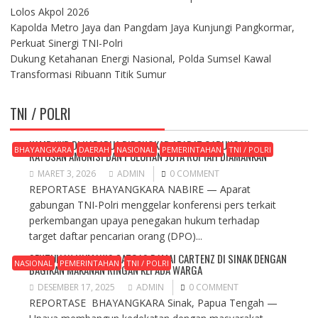
Lolos Akpol 2026
Kapolda Metro Jaya dan Pangdam Jaya Kunjungi Pangkormar,
Perkuat Sinergi TNI-Polri
Dukung Ketahanan Energi Nasional, Polda Sumsel Kawal
Transformasi Ribuann Titik Sumur
TNI / POLRI
KAMP KKB DI NABARUA DIBONGKAR APARAT GABUNGAN,
BHAYANGKARA
DAERAH
NASIONAL
PEMERINTAHAN
TNI / POLRI
RATUSAN AMUNISI DAN PULUHAN JUTA RUPIAH DIAMANKAN
MARET 3, 2026
ADMIN
0 COMMENT
REPORTASE BHAYANGKARA NABIRE — Aparat
gabungan TNI-Polri menggelar konferensi pers terkait
perkembangan upaya penegakan hukum terhadap
target daftar pencarian orang (DPO)...
SENTUHAN HUMANIS SATGAS DAMAI CARTENZ DI SINAK DENGAN
NASIONAL
PEMERINTAHAN
TNI / POLRI
BAGIKAN MAKANAN RINGAN KEPADA WARGA
DESEMBER 17, 2025
ADMIN
0 COMMENT
REPORTASE BHAYANGKARA Sinak, Papua Tengah —