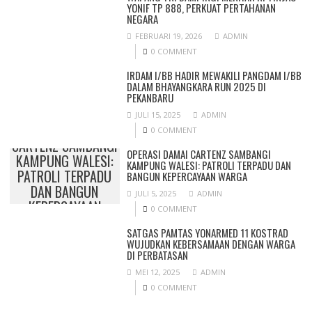
YONIF TP 888, PERKUAT PERTAHANAN
NEGARA
FEBRUARI 19, 2026
ADMIN
0 COMMENT
IRDAM I/BB HADIR MEWAKILI PANGDAM I/BB
DALAM BHAYANGKARA RUN 2025 DI
PEKANBARU
JULI 15, 2025
ADMIN
OPERASI DAMAI
0 COMMENT
CARTENZ SAMBANGI
OPERASI DAMAI CARTENZ SAMBANGI
KAMPUNG WALESI:
KAMPUNG WALESI: PATROLI TERPADU DAN
PATROLI TERPADU
BANGUN KEPERCAYAAN WARGA
DAN BANGUN
JULI 5, 2025
ADMIN
KEPERCAYAAN
0 COMMENT
WARGA
SATGAS PAMTAS YONARMED 11 KOSTRAD
WUJUDKAN KEBERSAMAAN DENGAN WARGA
DI PERBATASAN
MEI 12, 2025
ADMIN
0 COMMENT