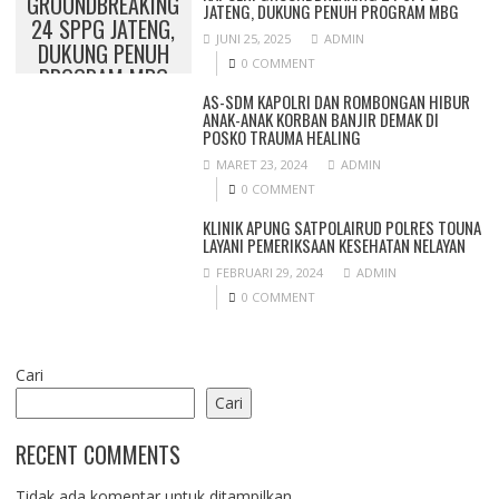
GROUNDBREAKING
JATENG, DUKUNG PENUH PROGRAM MBG
24 SPPG JATENG,
JUNI 25, 2025
ADMIN
DUKUNG PENUH
0 COMMENT
PROGRAM MBG
AS-SDM KAPOLRI DAN ROMBONGAN HIBUR
ANAK-ANAK KORBAN BANJIR DEMAK DI
POSKO TRAUMA HEALING
MARET 23, 2024
ADMIN
0 COMMENT
KLINIK APUNG SATPOLAIRUD POLRES TOUNA
LAYANI PEMERIKSAAN KESEHATAN NELAYAN
FEBRUARI 29, 2024
ADMIN
0 COMMENT
Cari
Cari
RECENT COMMENTS
Tidak ada komentar untuk ditampilkan.