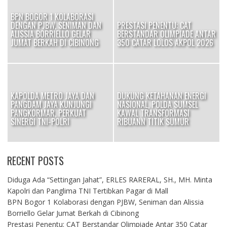
BPN BOGOR 1 KOLABORASI
DENGAN PJBW, SENIMAN DAN
PRESTASI PENENTU: CAT
I
ALISSIA BORRIELLO GELAR
BERSTANDAR OLIMPIADE ANTAR
JUMAT BERKAH DI CIBINONG
350 CATAR LOLOS AKPOL 2026
KAPOLDA METRO JAYA DAN
DUKUNG KETAHANAN ENERGI
PANGDAM JAYA KUNJUNGI
NASIONAL, POLDA SUMSEL
OK
PANGKORMAR, PERKUAT
KAWAL TRANSFORMASI
SINERGI TNI-POLRI
RIBUANN TITIK SUMUR
RECENT POSTS
Diduga Ada “Settingan Jahat”, ERLES RARERAL, SH., MH. Minta
Kapolri dan Panglima TNI Tertibkan Pagar di Mall
BPN Bogor 1 Kolaborasi dengan PJBW, Seniman dan Alissia
Borriello Gelar Jumat Berkah di Cibinong
Prestasi Penentu: CAT Berstandar Olimpiade Antar 350 Catar