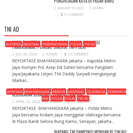
PENGHIJAUAN KOTA DI PASAR BARU
JANUARI 10, 2025
ADMIN
0 COMMENT
TNI AD
KAPOLDA METRO JAYA DAN PANGDAM JAYA KUNJUNGI
AUDIENSI
NASIONAL
PEMERINTAHAN
POLDA
TNI AD
PANGKORMAR, PERKUAT SINERGI TNI-POLRI
JULI 30, 2026
ADMIN
0 COMMENT
REPORTASE BHAYANGKARA Jakarta – Kapolda Metro
Jaya Komjen Pol. Asep Edi Suheri bersama Pangdam
Jaya/Jayakarta Letjen TNI Deddy Suryadi mengunjungi
Markas...
OLAHRAGA BARENG KODAM JAYA–POLDA METRO JAYA, JAGA
APRESIASI
BHAYANGKARA
BRIMOB
NASIONAL
OLAHRAGA
PEMERINTA
KEBUGARAN SEKALIGUS PERKUAT SINERGI
HAN
POLDA
POLRI
TNI AD
APRIL 25, 2026
ADMIN
0 COMMENT
REPORTASE BHAYANGKARA Jakarta – Polda Metro
Jaya bersama Kodam Jaya menggelar olahraga bersama
di Plaza Barat Gelora Bung Karno, Senayan, Jakarta...
WAPANG TNI DAMPINGI MENHAN RI TINJAU