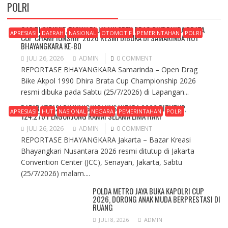
POLRI
GAS DI SIRKUIT, BUKAN DI JALAN! OPEN DRAG BIKE DHIRA BRATA
APRESIASI
DAERAH
NASIONAL
OTOMOTIF
PEMERINTAHAN
POLRI
CUP CHAMPIONSHIP 2026 RESMI DIBUKA DI SAMARINDA HUT
BHAYANGKARA KE-80
JULI 26, 2026
ADMIN
0 COMMENT
REPORTASE BHAYANGKARA Samarinda – Open Drag
Bike Akpol 1990 Dhira Brata Cup Championship 2026
resmi dibuka pada Sabtu (25/7/2026) di Lapangan...
BAZAR KREASI BHAYANGKARI NUSANTARA 2026 DITUTUP,
APRESIASI
HUT
NASIONAL
NEGARA
PEMERINTAHAN
POLRI
124.276 PENGUNJUNG RAMAI SELAMA LIMA HARI
JULI 26, 2026
ADMIN
0 COMMENT
REPORTASE BHAYANGKARA Jakarta – Bazar Kreasi
Bhayangkari Nusantara 2026 resmi ditutup di Jakarta
Convention Center (JCC), Senayan, Jakarta, Sabtu
(25/7/2026) malam....
POLDA METRO JAYA BUKA KAPOLRI CUP
2026, DORONG ANAK MUDA BERPRESTASI DI
RUANG
JULI 8, 2026
ADMIN