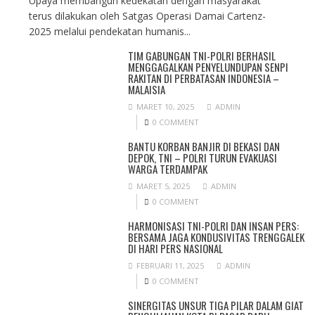
Upaya membangun kedekatan dengan masyarakat
terus dilakukan oleh Satgas Operasi Damai Cartenz-
2025 melalui pendekatan humanis...
TIM GABUNGAN TNI-POLRI BERHASIL
MENGGAGALKAN PENYELUNDUPAN SENPI
RAKITAN DI PERBATASAN INDONESIA –
MALAISIA
MARET 10, 2025
ADMIN
0 COMMENT
BANTU KORBAN BANJIR DI BEKASI DAN
DEPOK, TNI – POLRI TURUN EVAKUASI
WARGA TERDAMPAK
MARET 5, 2025
ADMIN
0 COMMENT
HARMONISASI TNI-POLRI DAN INSAN PERS:
BERSAMA JAGA KONDUSIVITAS TRENGGALEK
DI HARI PERS NASIONAL
FEBRUARI 11, 2025
ADMIN
0 COMMENT
SINERGITAS UNSUR TIGA PILAR DALAM GIAT